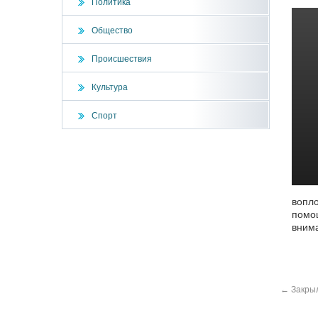
Политика
Общество
Происшествия
Культура
Спорт
вопло
помощ
вним
←
Закрыл