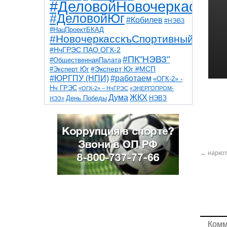
#ДеловойНовочеркасск
#ДеловойЮг
#Кобилев
#НЭВЗ
#НацПроектБКАД
#НовочеркасскъСпортивный
#НчГРЭС ПАО ОГК-2
#ПК"НЭВЗ"
#ОбщественнаяПалата
#Эксперт Юг
#Эксперт Юг #МСП
#ЮРГПУ (НПИ)
#работаем
«ОГК-2» -
Нч ГРЭС
«ОГК-2» – НчГРЭС
«ЭНЕРГОПРОМ-
Дума
ЖКХ
НЭВЗ
День Победы
НЭЗ»
ТНТ
НчГРЭС
Победа
Собор
ТПП
благоустройство
ветераны
выборы
дети
дороги
казаки
коррупция
космос
парк
общественная палата
пожар
роща
спорт
художники
театр
транспорт
←
наркот
Комм