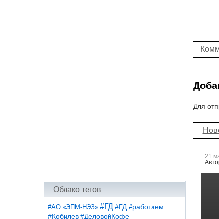
Комм
Доба
Для отп
Нов
21 м
Авто
Облако тегов
#ГД
#АО «ЭПМ-НЭЗ»
#ГД #работаем
#ДеловойКофе
#Кобилев