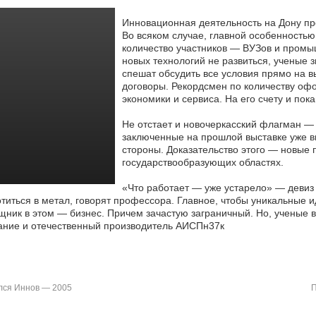
Инновационная деятельность на Дону пр
Во всяком случае, главной особенность
количество участников — ВУЗов и
промыш
новых технологий не развиться, ученые 
спешат обсудить все условия прямо на 
договоры. Рекордсмен по количеству о
экономики и сервиса. На его счету и пока
Не отстает и новочеркасский флагман —
заключенные на прошлой выставке уже 
стороны. Доказательство этого — новые
государствообразующих областях.
«Что работает — уже устарело» — девиз 
титься в метал, говорят профессора. Главное, чтобы уникальные и
ник в этом — бизнес. Причем зачастую заграничный. Но, ученые в
ание и отечественный производитель АИСПн37к
ся Иннов — 2005
П