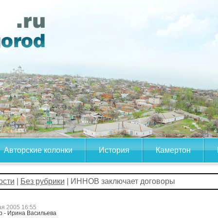
Авторские колонки
История
Камертон
ости
|
Без рубрики
| ИННОВ заключает договоры
ая 2005 16:55
р - Ирина Васильева