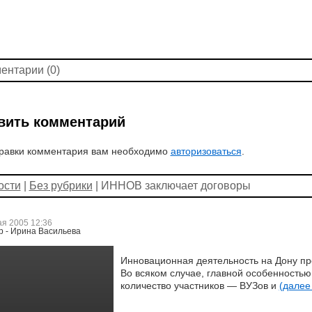
ентарии (0)
вить комментарий
равки комментария вам необходимо
авторизоваться
.
ости
|
Без рубрики
| ИННОВ заключает договоры
ая 2005 12:36
р - Ирина Васильева
Инновационная деятельность на Дону пр
Во всяком случае, главной особенность
количество участников — ВУЗов и
(дале