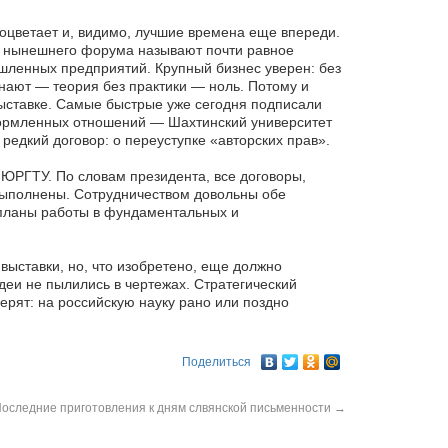
оцветает и, видимо, лучшие времена еще впереди.
ю нынешнего форума называют почти равное
ленных предприятий. Крупный бизнес уверен: без
знают — теория без практики — ноль. Потому и
выставке. Самые быстрые уже сегодня подписали
формленных отношений — Шахтинский университет
 редкий договор: о переуступке «авторских прав».
 ЮРГТУ. По словам президента, все договоры,
выполнены. Сотрудничеством довольны обе
 планы работы в фундаментальных и
выставки, но, что изобретено, еще должно
деи не пылились в чертежах. Стратегический
ерят: на российскую науку рано или поздно
Поделиться
оследние приготовления к дням слвянской письменности
→