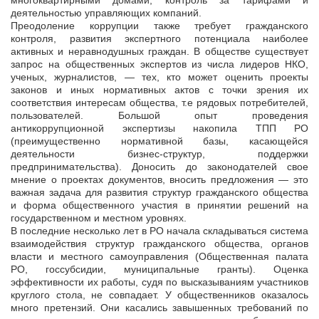
многоквартирными домами, контроль за тарифами и
деятельностью управляющих компаний.
Преодоление коррупции также требует гражданского
контроля, развития экспертного потенциала наиболее
активных и неравнодушных граждан. В обществе существует
запрос на общественных экспертов из числа лидеров НКО,
ученых, журналистов, — тех, кто может оценить проекты
законов и иных нормативных актов с точки зрения их
соответствия интересам общества, т.е рядовых потребителей,
пользователей. Большой опыт проведения
антикоррупционной экспертизы накопила ТПП РО
(преимущественно нормативной базы, касающейся
деятельности бизнес-структур, поддержки
предпринимательства). Доносить до законодателей свое
мнение о проектах документов, вносить предложения — это
важная задача для развития структур гражданского общества
и форма общественного участия в принятии решений на
государственном и местном уровнях.
В последние несколько лет в РО начала складываться система
взаимодействия структур гражданского общества, органов
власти и местного самоуправления (Общественная палата
РО, госсубсидии, муниципальные гранты). Оценка
эффективности их работы, судя по высказываниям участников
круглого стола, не совпадает. У общественников оказалось
много претензий. Они касались завышенных требований по