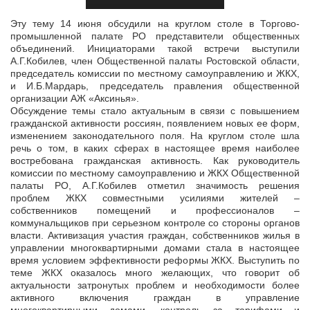
Эту тему 14 июня обсудили на круглом столе в Торгово-
промышленной палате РО представители общественных
объединений. Инициаторами такой встречи выступили
А.Г.Кобилев, член Общественной палаты
Ростовской области,
председатель комиссии по местному самоуправлению и ЖКХ,
и И.Б.Мардарь, председатель правления общественной
организации АЖ «Аксинья».
Обсуждение темы стало актуальным в связи с повышением
гражданской активности россиян, появлением новых ее форм,
изменением законодательного поля. На круглом столе шла
речь о том, в каких сферах в настоящее время наиболее
востребована гражданская активность. Как руководитель
комиссии по местному самоуправлению и ЖКХ Общественной
палаты РО, А.Г.Кобилев отметил значимость решения
проблем ЖКХ совместными усилиями жителей –
собственников помещений и профессионалов –
коммунальщиков при серьезном контроле со стороны органов
власти. Активизация участия граждан, собственников жилья в
управлении многоквартирными домами стала в настоящее
время условием эффективности реформы ЖКХ. Выступить по
теме ЖКХ оказалось много желающих, что говорит об
актуальности затронутых проблем и необходимости более
активного включения граждан в управление