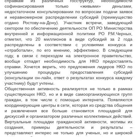
справкам из различных госструктур, необходимости
софинансирования только «живыми» деньгами,
недостаточном консультировании по вопросам подачи заявок
и неравномерном распределении субсидий (преимущество
отдано Ростову-на-Дону). Участник встречи, заведующий
сектором по обеспечению деятельности ОП РО Министерства
внутренней и информационной политики РО Р.М.Черных,
отметил, что 20 миллионов в виде субсидий за 2 года
распределены в соответствии с условиями конкурса и
«отработали», по его мнению, эффективно. В следующем
году, в связи с переходом на электронное правительство,
вообще отпадет необходимость для НКО предоставлять
справки. Хочется верить, что предложения лидеров НКО по
улучшению процедуры предоставления субсидий
(консультации он-лайн, ответ о результатах конкурса каждому
участнику) будут учтены.
Общественная активность реализуется не только в рамках
существующих НКО, но и в виде самоорганизующихся групп
граждан, в том числе с помощью интернета. Появляются
координирующие центры в сети, которая из средства общения
и развлечения все больше становится площадкой для
дискуссий и организатором различных коллективных действий.
Виртуальные площадки гражданской активности, мотивы их
создания, примеры деятельности и результаты –
представляют интерес не только для ученых, но и широкой