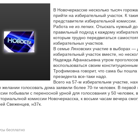
В Новочеркасске несколько тысяч горожа
прийти на избирательный участок. К так
представители избирательной комиссии.
Работа не из легких. Отыскать нужный д
правильный подход к каждому избирател
которым трудно передвигаться самостоят
избирательных участков.
В семье Ляховских участие в выборах — 
избирательный участок вместе, но неск
Надежда Афанасьевна утром проголосова
воспользоваться своим конституционным 
Трофимовна говорит, что сама бы пошла 
президента все-таки надо.
Всего на 57-м избирательнм участке, н
 желании голосовать дома заявили более 70-ти человек. В первой
сии побывали с переносной урной для голосования у 50 человек, 
ториальлной комиссии Новочеркасска, к восьми часам вечера смо
ей Свеженцев, н37к.
сы бесплатно