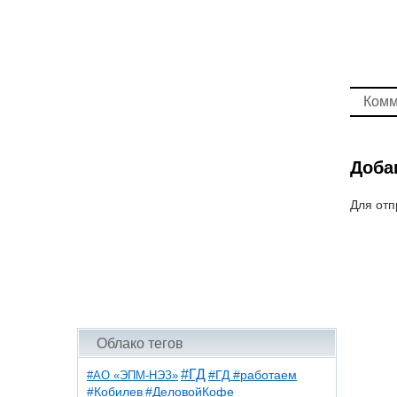
Комм
Доба
Для отп
Облако тегов
#ГД
#АО «ЭПМ-НЭЗ»
#ГД #работаем
#ДеловойКофе
#Кобилев