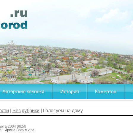
Авторские колонки
История
Камертон
ости
|
Без рубрики
| Голосуем на дому
арта 2004 08:58
р - Ирина Васильева