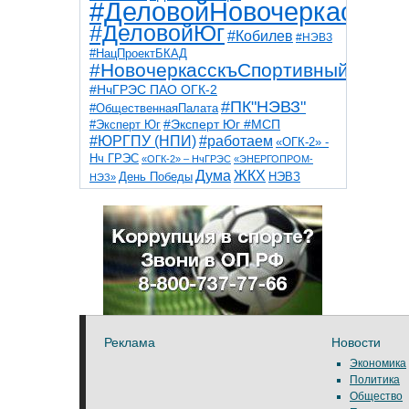
#ДеловойНовочеркасск
#ДеловойЮг
#Кобилев
#НЭВЗ
#НацПроектБКАД
#НовочеркасскъСпортивный
#НчГРЭС ПАО ОГК-2
#ПК"НЭВЗ"
#ОбщественнаяПалата
#Эксперт Юг
#Эксперт Юг #МСП
#ЮРГПУ (НПИ)
#работаем
«ОГК-2» -
Нч ГРЭС
«ОГК-2» – НчГРЭС
«ЭНЕРГОПРОМ-
Дума
ЖКХ
НЭВЗ
День Победы
НЭЗ»
ТНТ
НчГРЭС
Победа
Собор
ТПП
благоустройство
ветераны
выборы
дети
дороги
казаки
коррупция
космос
парк
общественная палата
пожар
роща
спорт
художники
театр
транспорт
Реклама
Новости
Экономика
Политика
Общество