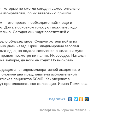
н, которые не смогли сегодня самостоятельно
им избирателям, по их заявлению пришли
ом — это просто, необходимо найти еще и
ю. Дома в основном голосуют пожилые люди,
ельно. Сегодня они ждут посетителей с
дело обязательное. Супруги хотели пойти на
олько дней назад Юрий Владимирович заболел.
ла одна, но подала заявление о желании мужа
правом несмотря ни на что. Их соседка, Наталья
на выборы, да ноги не ходят. Но выбирать
аходищемся в гидромелиоративной академии, о
 половине дня представители избирательной
включая пациентов БСМП. Как уверяют в
гут проголосовать все желающие. Ирина Поминова,
Поделиться
Паспорт на выборах не главное
→