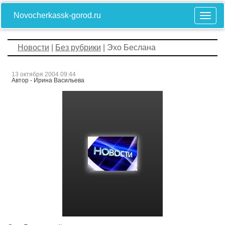
Novocherkassk-gorod.ru
Новости
|
Без рубрики
| Эхо Беслана
13 октября 2004 09:44
Автор - Ирина Васильева