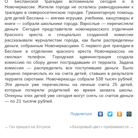
О Бесланской трагедии вспоминали сегодня и в
Новочеркасске. Жители города не остались равнодушными к
трагедии в североосетинском городке. Гуманитарную помощь
для детей Беслана — мягкие игрушки,
учебники, канцтовары и
книги — собрали школьники города. Взрослые — перечисляли
деньги. Сегодня представители новочеркасского отделения
Красного креста и специально созданной комиссии
рассказывали журналистам города, как были распределены
деньги, собранные Новочеркасцами. С первого дня трагедии в
Беслане в отделении красного креста Новочеркасска не
смолкал телефон. Городская администрация создала
комиссию по сбору денег пострадавшим от терракта. Задача
комиссии — распределить все поступившие деньги. Было
решено перечисльть их на счета детей, ставших в результате
терракта сиротами. Новочеркасцы собрали 538 тысяч рублей.
Эти деньги уже перечислены на личные счета 25 детей,
которые потеряли родителей во время захвата школы.
Опекуны этих детей уже сегодня могут снять со счетов деньги
— по 21 тысяче рублей.
Поделиться
←
Газ пришел на Хотунок
«Лазоревый цвет» приближается
→