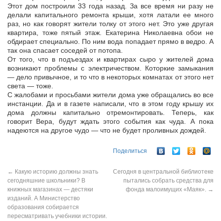
Этот дом построили 33 года назад. За все время ни разу не
делали капитального ремонта крыши, хотя латали ее много
раз, но как говорят жители толку от этого нет. Это уже другая
квартира, тоже пятый этаж. Екатерина Николаевна обои не
обдирает специально. По ним вода попадает прямо в ведро. А
так она спасает соседей от потопа.
От того, что в подъездах и квартирах сыро у жителей дома
возникают проблемы с электричеством. Которкие замыкания
— дело привычное, и то что в некоторых комнатах от этого нет
света — тоже.
С жалобами и просьбами жители дома уже обращались во все
инстанции. Да и в газете написали, что в этом году крышу их
дома должны капитально отремонтировать. Теперь, как
говорит Вера, будут ждать этого события как чуда. А пока
надеются на другое чудо — что не будет проливных дождей.
Поделиться
←
Какую историю должны знать
Сегодня в центральной библиотеке
сегодняшние школьники? В
пытались собрать средства для
книжных магазинах — дестяки
фонда малоимущих «Маяк».
→
изданий. А Министерство
образования собирается
пересматривать учебники истории.