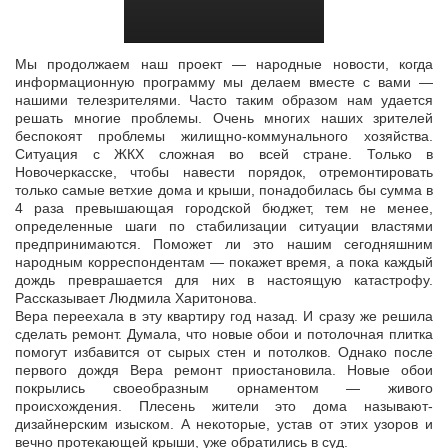
Мы продолжаем наш проект — народные новости, когда
информационную программу мы делаем вместе с вами —
нашими телезрителями. Часто таким образом нам удается
решать многие проблемы. Очень многих наших
зрителей
беспокоят проблемы жилищно-коммунального хозяйства.
Ситуация с ЖКХ сложная во всей стране. Только в
Новочеркасске, чтобы навести порядок, отремонтировать
только самые ветхие дома и крыши, понадобилась бы сумма в
4 раза превышающая городской бюджет, тем не менее,
определенные шаги по стабилизации ситуации властями
предпринимаются. Поможет ли это нашим сегодняшним
народным корреспондентам — покажет время, а пока каждый
дождь преврашается для них в настоящую катастрофу.
Рассказывает Людмила Харитонова.
Вера переехала в эту квартиру год назад. И сразу же решила
сделать ремонт. Думала, что новые обои и потолочная плитка
помогут избавится от сырых стен и потолков. Однако после
первого дождя Вера ремонт приостановила. Новые обои
покрылись своеобразным орнаментом — живого
происхождения. Плесень жители это дома называют-
дизайнерским изыском. А некоторые, устав от этих узоров и
вечно протекающей крыши, уже обратились в суд.