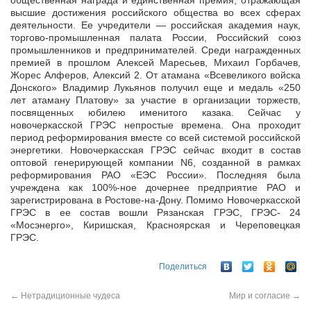
общественная награда и единственная премия, отражающая
высшие достижения российского общества во всех сферах
деятельности. Ее учредители — российская академия наук,
торгово-промышленная палата России, Российский союз
промышленников и предпринимателей. Среди награжденных
премией в прошлом Алексей Маресьев, Михаил Горбачев,
Жорес Алферов, Алексий 2. От атамана «Всевеликого войска
Донского» Владимир Лукьянов получил еще и медаль «250
лет атаману Платову» за участие в организации торжеств,
посвященных юбилею именитого казака. Сейчас у
новочеркасской ГРЭС непростые времена. Она проходит
период реформирования вместе со всей системой российской
энергетики. Новочеркасская ГРЭС сейчас входит в состав
оптовой генерирующей компании N6, созданной в рамках
реформирования РАО «ЕЭС России». Последняя была
учреждена как 100%-ное дочернее предприятие РАО и
зарегистрирована в Ростове-на-Дону. Помимо Новочеркасской
ГРЭС в ее состав вошли Рязанская ГРЭС, ГРЭС- 24
«Мосэнерго», Киришская, Красноярская и Череповецкая
ГРЭС.
Поделиться
←
Нетрадиционные чудеса
Мир и согласие
→