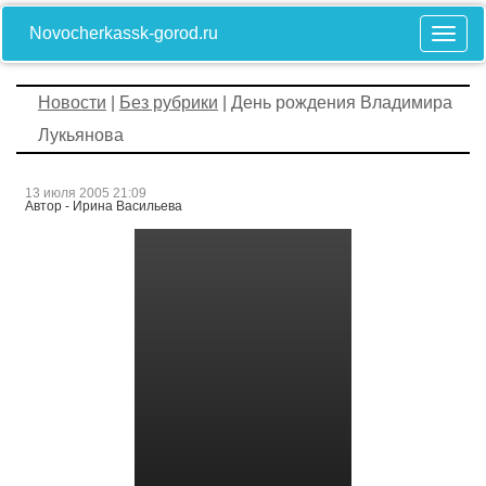
Novocherkassk-gorod.ru
Новости
|
Без рубрики
| День рождения Владимира
Лукьянова
13 июля 2005 21:09
Автор - Ирина Васильева