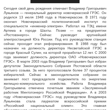
Сегодня свой день рождения отмечает Владимир Григорьевич
Лукьянов — генеральный директор новочеркасской ГРЭС. Он
родился 13 июля 1948 года в Новочеркасске. В 1971 году
окончил Новочеркасский
политехнический институт по
специальности «инженер-электрик». Работал на ТЭЦ имени
Артема в городе Шахты. Позже — на предприятии
«Ростовэнерго». Сейчас руководит крупнейшей
электростанцией Юга России. Под его руководством станция
сейчас проходит этап реформирования. В 1988 году был
назначен на должность директора Несветайской ГРЭС в
городе Красный Сулин, на которой проработал 12 лет. С 2000
года занимает должность директора ОАО «Новочеркасская
ГРЭС». В марте 2003 года Владимир Григорьевич был избран
депутатом Законодательного Собрания Ростовской области
третьего созыва. За него проголосовали более 37 процентов
избирателей. Сейчас в законодательном собрании он
занимает пост председателя подкомитета по энергетике
жилищно-коммунального хозяйства. Работа Владимира
Григорьевича отмечена почетным званием «Заслуженный
работник Минтопэнерго Российской Федерации». А в 2003
году «Новочеркасская ГРЭС» под руководством Владимира
Лукьянова стала лауреатом всероссийской премии
«Российский национальный олимп». Это главная