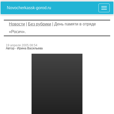
Novocherkassk-gorod.ru
Новости
|
Без рубрики
| День памяти в отряде
«Росич».
19 апреля 2005 08:54
Автор - Ирина Васильева