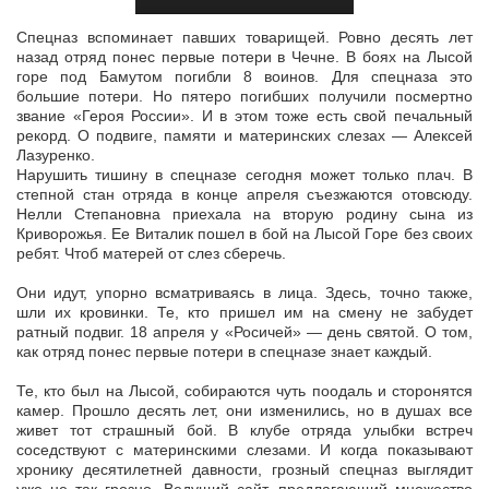
Спецназ вспоминает павших товарищей. Ровно десять лет
назад отряд понес первые потери в Чечне. В боях на Лысой
горе под Бамутом погибли 8 воинов. Для спецназа это
большие потери. Но пятеро погибших
получили посмертно
звание «Героя России». И в этом тоже есть свой печальный
рекорд. О подвиге, памяти и материнских слезах — Алексей
Лазуренко.
Нарушить тишину в спецназе сегодня может только плач. В
степной стан отряда в конце апреля съезжаются отовсюду.
Нелли Степановна приехала на вторую родину сына из
Криворожья. Ее Виталик пошел в бой на Лысой Горе без своих
ребят. Чтоб матерей от слез сберечь.
Они идут, упорно всматриваясь в лица. Здесь, точно также,
шли их кровинки. Те, кто пришел им на смену не забудет
ратный подвиг. 18 апреля у «Росичей» — день святой. О том,
как отряд понес первые потери в спецназе знает каждый.
Те, кто был на Лысой, собираются чуть поодаль и сторонятся
камер. Прошло десять лет, они изменились, но в душах все
живет тот страшный бой. В клубе отряда улыбки встреч
соседствуют с материнскими слезами. И когда показывают
хронику десятилетней давности, грозный спецназ выглядит