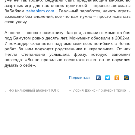
уже не так грозно. Ведущий сайт, предлагающий множество
азартных игр для настоящих ценителей – игровые автоматы
ЗаБаблом
zabablom.com
. Реальный заработок, начать играть
возможно без вложений, всё что вам нужно – просто испытать
свою удачу.
А после — снова к памятнику. Час дня, а значит с момента боя
под Бамутом ровно десять лет. Монумент обновили в 2002-м.
И командир склоняется над именами всех погибших в Чечне
ребят. За ним подходят родственники и «краповики». От них
Нелли Степановна услышала фразу. которую запомнит
навсегда: «Вы не правильно воспитали сына: он не научился
думать о себе».
Поделиться
←
4-х милионный абонент ЮТК
«Глория Джинс» примерит трико
→