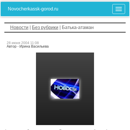
Novocherkassk-gorod.ru
Новости
|
Без рубрики
| Батька-атаман
28 июня 2004 11:08
Автор - Ирина Васильева