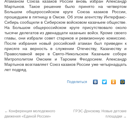
Атаманом Союза казаков России вновь избран Александр
Мартынов. Такое решение было принято на четвертом
Большом общероссийском круге Союза казаков России,
прошедшем в пятницу в Омске. Об этом агентству
Интерфакс-
Сибирь сообщили в Сибирском войсковом казачьем обществе.
На Большом общероссийском круге присутствовало около
тысячи делегатов из двенадцати казачьих войск. Кроме своего
главы, они избрали совет стариков и ревизионную комиссию.
После избрания новый российский атаман был приведен к
присяге на верность в служении Отечеству, Казачеству и
Православной вере в Свято-Никольском Казачьем соборе
Митрополитом Омским и Тарским Феодосием. Александр
Мартынов возглавляет Союз казаков России уже четырнадцать
лет подряд.
Поделиться
←
Конференция молодежного
ГРЭС-Донскому. Новые детские
движения «Единой России»
площадки
→