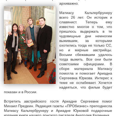
архиважно.
Матиасу Кальтербрунеру
всего 26 лет. Он историк и
славянист. Теперь ему
известно многое о том, что
пришлось выдержать в те
чудовищные дни немногим
выжившим, за которыми
охотились тогда не только СС,
но и мирные австрийцы.
Восьми сбежавшим удалось
тогда выжить. Все они были
советскими офицерами. В
сборе материала Матиасу
помогла и помогает Ариадна
Сергеевна Юркова. Интерес к
теме не ослабевает. Хочется
надеяться, что фильм будет
показан и в России.
Встретить австрийского гостя Ариадне Сергеевне помог
Михаил Предеин. Редакция газеты «ПРОбизнес» преподнесла
Матиасу Кальтербрунеру и Ариадне Юрковой подарочные
издания книги нашего донского писателя Анатолия Калинина.