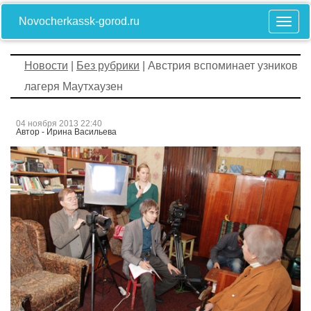
Novocherkassk-gorod.ru
Новости
|
Без рубрики
| Австрия вспоминает узников
лагеря Маутхаузен
04 ноября 2013 22:40
Автор - Ирина Васильева