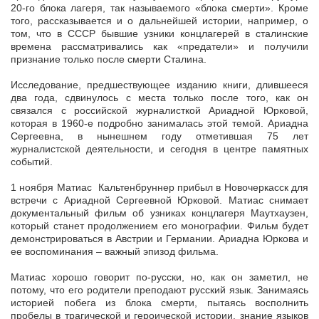
20-го блока лагеря, так называемого «блока смерти». Кроме
того, рассказывается и о дальнейшей истории, например, о
том, что в СССР бывшие узники концлагерей в сталинские
времена рассматривались как «предатели» и получили
признание только после смерти Сталина.
Исследование, предшествующее изданию книги, длившееся
два года, сдвинулось с места только после того, как он
связался с российской журналисткой Ариадной Юрковой,
которая в 1960-е подробно занималась этой темой. Ариадна
Сергеевна, в нынешнем году отметившая 75 лет
журналистской деятельности, и сегодня в центре памятных
событий.
1 ноября Матиас Кальтенбруннер прибыл в Новочеркасск для
встречи с Ариадной Сергеевной Юрковой. Матиас снимает
документальный фильм об узниках концлагеря Маутхаузен,
который станет продолжением его монографии. Фильм будет
демонстрироваться в Австрии и Германии. Ариадна Юркова и
ее воспоминания – важный эпизод фильма.
Матиас хорошо говорит по-русски, но, как он заметил, не
потому, что его родители преподают русский язык. Занимаясь
историей побега из блока смерти, пытаясь восполнить
пробелы в трагической и героической истории, знание языков