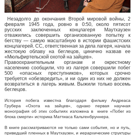
Незадолго до окончания Второй мировой войны, 2
февраля 1945 года, ровно в 0:50, около пятисот
русских заключенных концлагеря Маутхаузен
отважились совершить организованную попытку к
бегству — самую масштабную в истории фашистских
концлагерей. СС, ответственная за дела лагеря, начала
жестокую облаву на беглецов, цинично назвав ее
«Мюльфиртельской охотой на зайцев».
Правоохранительным органам и окрестному
населению сообщили, что из лагеря совершили побег
500 «опасных преступников», которых срочно
требуется «обезвредить», и ни один из них не должен
возвратиться в лагерь живым. Выжили только восемь
беглецов.
История побега известна благодаря фильму Андреаса
Грубера «Охота на зайцев», однако первая научная
монография об этих событиях изложена в книге «Побег из
блока смерти» историка Маттиаса Кальтенбруннера.
В книге рассматриваются не только сами события, но и путь,
приведший пленных в Маутхаузен, и иерархические структуры