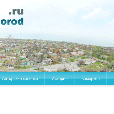
Авторские колонки
История
Камертон