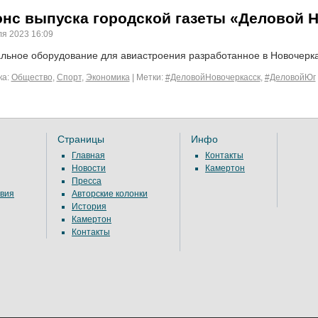
нс выпуска городской газеты «Деловой Н
я 2023 16:09
льное оборудование для авиастроения разработанное в Новочерка
а:
Общество
,
Спорт
,
Экономика
|
Метки:
#ДеловойНовочеркасск
,
#ДеловойЮг
Страницы
Инфо
Главная
Контакты
Новости
Камертон
Пресса
вия
Авторские колонки
История
Камертон
Контакты