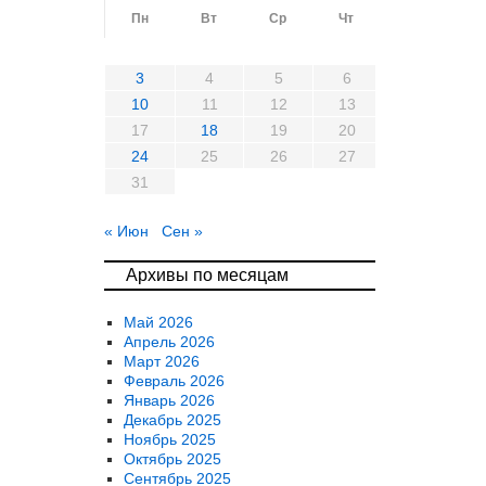
Пн
Вт
Ср
Чт
Пт
С
3
4
5
6
7
10
11
12
13
14
1
17
18
19
20
21
2
24
25
26
27
28
2
31
« Июн
Сен »
Архивы по месяцам
Май 2026
Апрель 2026
Март 2026
Февраль 2026
Январь 2026
Декабрь 2025
Ноябрь 2025
Октябрь 2025
Сентябрь 2025