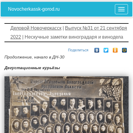
Novocherkassk-gorod.ru
Деловой Новочеркасск
|
Выпуск №31 от 21 сентября
2022
| Нескучные заметки виноградаря и винодела
Поделиться
Продолжение, начало в ДН-30
Дегустационные курьёзы