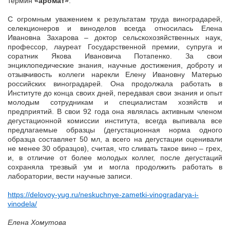
термин
«аромат»
.
С огромным уважением к результатам труда виноградарей,
селекционеров и виноделов всегда относилась Елена
Ивановна Захарова – доктор сельскохозяйственных наук,
профессор, лауреат Государственной премии, супруга и
соратник Якова Ивановича Потапенко. За свои
энциклопедические знания, научные достижения, доброту и
отзывчивость коллеги нарекли Елену Ивановну Матерью
российских виноградарей. Она продолжала работать в
Институте до конца своих дней, передавая свои знания и опыт
молодым сотрудникам и специалистам хозяйств и
предприятий. В свои 92 года она являлась активным членом
дегустационной комиссии института, всегда выпивала все
предлагаемые образцы (дегустационная норма одного
образца составляет 50 мл, а всего на дегустации оценивали
не менее 30 образцов), считая, что сливать такое вино – грех,
и, в отличие от более молодых коллег, после дегустаций
сохраняла трезвый ум и могла продолжить работать в
лаборатории, вести научные записи.
https://delovoy-yug.ru/neskuchnye-zametki-vinogradarya-i-
vinodela/
Елена Хомутова