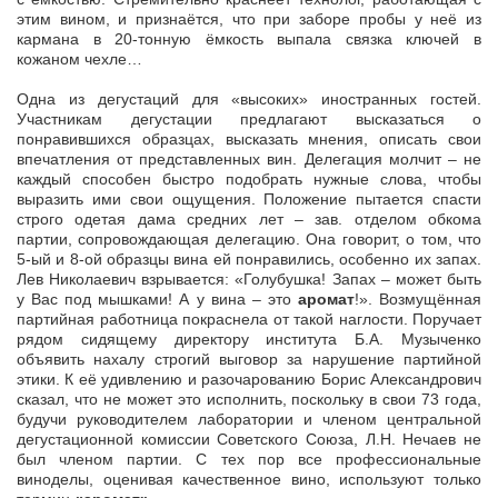
этим вином, и признаётся, что при заборе пробы у неё из
кармана в 20-тонную ёмкость выпала связка ключей в
кожаном чехле…
Одна из дегустаций для «высоких» иностранных гостей.
Участникам дегустации предлагают высказаться о
понравившихся образцах, высказать мнения, описать свои
впечатления от представленных вин. Делегация молчит – не
каждый способен быстро подобрать нужные слова, чтобы
выразить ими свои ощущения. Положение пытается спасти
строго одетая дама средних лет – зав. отделом обкома
партии, сопровождающая делегацию. Она говорит, о том, что
5-ый и 8-ой образцы вина ей понравились, особенно их запах.
Лев Николаевич взрывается: «Голубушка! Запах – может быть
у Вас под мышками! А у вина – это
аромат
!». Возмущённая
партийная работница покраснела от такой наглости. Поручает
рядом сидящему директору института Б.А. Музыченко
объявить нахалу строгий выговор за нарушение партийной
этики. К её удивлению и разочарованию Борис Александрович
сказал, что не может это исполнить, поскольку в свои 73 года,
будучи руководителем лаборатории и членом центральной
дегустационной комиссии Советского Союза, Л.Н. Нечаев не
был членом партии. С тех пор все профессиональные
виноделы, оценивая качественное вино, используют только