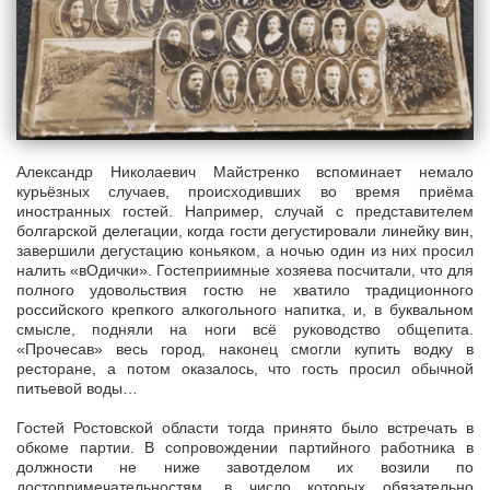
Александр Николаевич Майстренко вспоминает немало
курьёзных случаев, происходивших во время приёма
иностранных гостей. Например, случай с представителем
болгарской делегации, когда гости дегустировали линейку вин,
завершили дегустацию коньяком, а ночью один из них просил
налить «вОдички». Гостеприимные хозяева посчитали, что для
полного удовольствия гостю не хватило традиционного
российского крепкого алкогольного напитка, и, в буквальном
смысле, подняли на ноги всё руководство общепита.
«Прочесав» весь город, наконец смогли купить водку в
ресторане, а потом оказалось, что гость просил обычной
питьевой воды…
Гостей Ростовской области тогда принято было встречать в
обкоме партии. В сопровождении партийного работника в
должности не ниже завотделом их возили по
достопримечательностям, в число которых обязательно