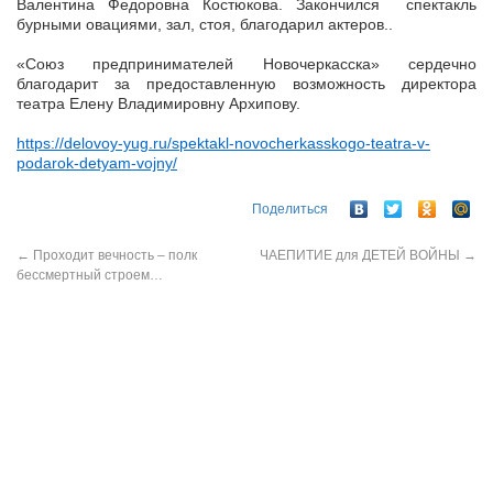
Валентина Федоровна Костюкова. Закончился спектакль
бурными овациями, зал, стоя, благодарил актеров..
«Союз предпринимателей Новочеркасска» сердечно
благодарит за предоставленную возможность директора
театра Елену Владимировну Архипову.
https://delovoy-yug.ru/spektakl-novocherkasskogo-teatra-v-
podarok-detyam-vojny/
Поделиться
←
Проходит вечность – полк
ЧАЕПИТИЕ для ДЕТЕЙ ВОЙНЫ
→
бессмертный строем…