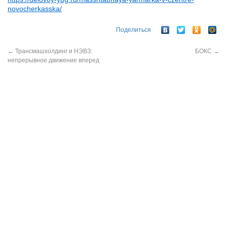
novocherkasska/
Поделиться
←
Трансмашхолдинг и НЭВЗ:
БОКС
→
непрерывное движение вперед