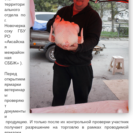
территори
ального
отдела по
г.
Новочерка
сску ГБУ
РО
«Аксайска
я
межрайон
ная
СББЖ» ).
Перед
открытием
ярмарки
ветеринар
ы
проверяю
т
документы
и
продукцию. И только после их контрольной проверки участник
получает разрешение на торговлю в рамках проводимой
ярмарки.