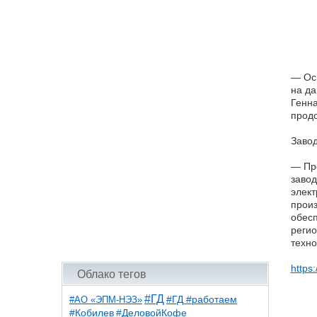
— Осн
на да
Генна
продо
Завод
— Пр
завод
элект
прои
обесп
регио
техно
https
Облако тегов
#ГД
#АО «ЭПМ-НЭЗ»
#ГД #работаем
#ДеловойКофе
#Кобилев