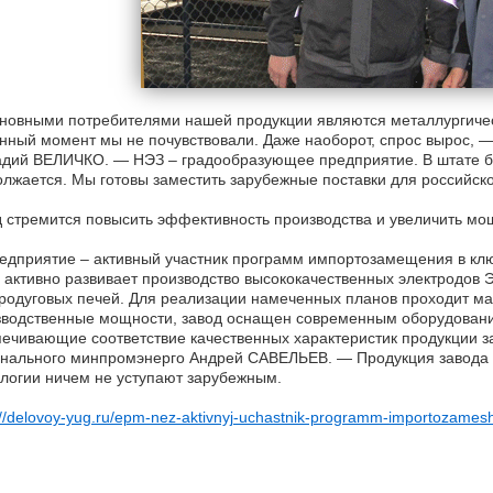
овными потребителями нашей продукции являются металлургическ
нный момент мы не почувствовали. Даже наоборот, спрос вырос,
дий ВЕЛИЧКО. — НЭЗ – градообразующее предприятие. В штате бо
лжается. Мы готовы заместить зарубежные поставки для российско
 стремится повысить эффективность производства и увеличить мощ
едприятие – активный участник программ импортозамещения в кл
 активно развивает производство высококачественных электродов
родуговых печей. Для реализации намеченных планов проходит м
зводственные мощности, завод оснащен современным оборудовани
ечивающие соответствие качественных характеристик продукции 
нального минпромэнерго Андрей САВЕЛЬЕВ. — Продукция завода в
логии ничем не уступают зарубежным.
://delovoy-yug.ru/epm-nez-aktivnyj-uchastnik-programm-importozames