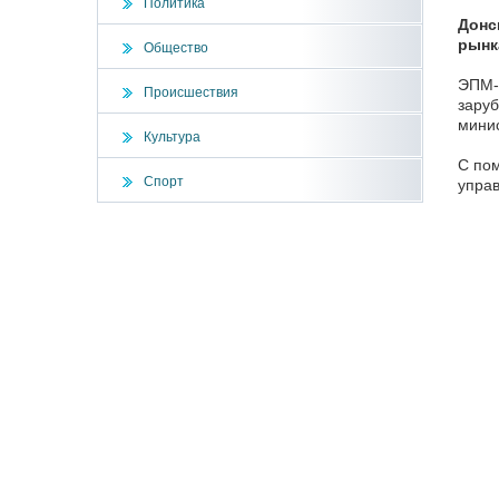
Политика
Донс
рынк
Общество
ЭПМ-Н
Происшествия
заруб
минис
Культура
С пом
Спорт
управ