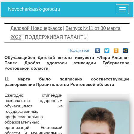
Novocherkassk-gorod.ru
Деловой Новочеркасск
|
Выпуск №11 от 30 марта
2022
| ПОДДЕРЖИВАЯ ТАЛАНТЫ
Поделиться
Обучающийся Детской школы искусств «Лира-Альянс»
Павел Дробот удостоен стипендии Губернатора
Ростовской области.
11 марта было подписано соответствующее
распоряжение Правительства Ростовской области
Ежегодно стипендии
назначаются одаренным
обучающимся из
государственных
профессиональных
образовательных
организаций Ростовской
области и муниципальных