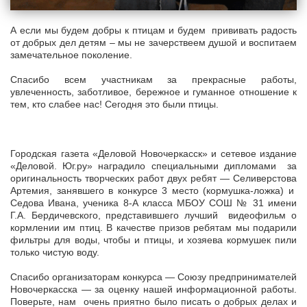
А если мы будем добры к птицам и будем прививать радость
от добрых дел детям – мы не зачерствеем душой и воспитаем
замечательное поколение.
Спасибо всем участникам за прекрасные работы,
увлеченность, заботливое, бережное и гуманное отношение к
тем, кто слабее нас! Сегодня это были птицы.
Городская газета «Деловой Новочеркасск» и сетевое издание
«Деловой. Юг.ру» наградило специальными дипломами за
оригинальность творческих работ двух ребят — Селиверстова
Артемия, занявшего в конкурсе 3 место (кормушка-ложка) и
Седова Ивана, ученика 8-А класса МБОУ СОШ № 31 имени
Г.А. Бердичевского, представившего лучший видеофильм о
кормлении им птиц. В качестве призов ребятам мы подарили
фильтры для воды, чтобы и птицы, и хозяева кормушек пили
только чистую воду.
Спасибо организаторам конкурса — Союзу предпринимателей
Новочеркасска — за оценку нашей информационной работы.
Поверьте, нам очень приятно было писать о добрых делах и