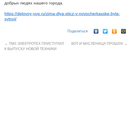
добрых людях нашего города.
https://delovoy-yug.ru/zima-dlya-pticz-v-novocherkasske-byla-
sytnoj/
Поделиться
←
ТМХ-ЭЛЕКТРОТЕХ ПРИСТУПИЛ
ВОТ И МАСЛЕНИЦА ПРОШЛА!
→
К ВЫПУСКУ НОВОЙ ТЕХНИКИ