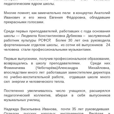
педагогическим ядром школы.
Многие помнят, как замечательно пели в концертах Анатолий
Иванович и его жена Евгения Фёдоровна, обладавшие
прекрасными голосами.
Среди первых преподавателей, работавших с года основания
школы — Людмила Константиновна Дубикова – заслуженный
работник культуры РСФСР, Более 30 лет она руководила
фортепианным отделом школы, из сотни её выпускников 24
человека стали профессиональными музыкантами.
Первые выпускники, получив профессиональное образование,
возвращались в школу преподавателями. Среди них
Фоминичева (Чеботарёва)Александра Михайловна,
впоследствии много лет работавшая заместителем директора
по учебно-воспитательной работе, отдавшая школе много
сил энергии и человеческого тепла.
Постепенно увеличивалось число учащихся, расширялся
педагогический коллектив, вбирая в себя выпускников
музыкальных училищ.
Надежда Васильевна Иванова, почти 35 лет руководившая
Отделом русских народых инструментов. Весёлая и