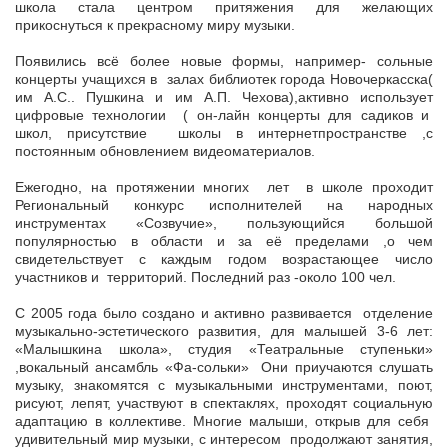
школа стала центром притяжения для желающих
прикоснуться к прекрасному миру музыки.
Появились всё более новые формы, например- сольные
концерты учащихся в залах библиотек города Новочеркасска(
им А.С.. Пушкина и им А.П. Чехова),активно использует
цифровые технологии ( он-лайн концерты для садиков и
школ, присутствие школы в интернетпространстве ,с
постоянным обновлением видеоматериалов.
Ежегодно, на протяжении многих лет в школе проходит
Региональный конкурс исполнителей на народных
инструментах «Созвучие», пользующийся большой
популярностью в области и за её пределами ,о чем
свидетельствует с каждым годом возрастающее число
участников и территорий. Последний раз -около 100 чел.
С 2005 года было создано и активно развивается отделение
музыкально-эстетического развития, для малышей 3-6 лет:
«Малышкина школа», студия «Театральные ступеньки»
,вокальный ансамбль «Фа-сольки» Они приучаются слушать
музыку, знакомятся с музыкальными инструментами, поют,
рисуют, лепят, участвуют в спектаклях, проходят социальную
адаптацию в коллективе. Многие малыши, открыв для себя
удивительный мир музыки, с интересом продолжают занятия,