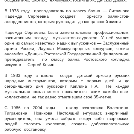
общежитиях, школах, техникумах, госпиталях, детских домах.
В 1978 году преподаватель по классу баяна — Литвинова
Надежда Сергеевна создаёт оркестр баянистов-
аккордеонистов, которым руководит до конца своей жизни.
Надежда Сергеевна была замечательным профессионалом,
воспитавшим плеяду музыкантов-лауреатов. У неё учился
один из самых известных наших выпускников — Заслуженный
артист России, Лауреат Международных конкурсов, солист
ансамбля «Донцы» Ростовской Государственной филармонии,
преподаватель по классу баяна Ростовского колледжа
искусств — Сергей Кочин.
В 1983 году в школе создан детский оркестр русских
народных инструментов, которым с первых дней и до
сегодняшнего дня руководит Каплина Н.А. Не каждая
музыкальная школа может похвалиться таким самобытным
коллективом, не так давно отметившим своё 35-летие.
С 1986 по 2004 годы школу возглавила Валентина
Тиграновна Новикова. Настоящий энтузиаст, энергичный
руководитель, она умела собрать вокруг себя творческих
людей, сплотить коллектив, создать доброжелательную
рабочую обстановку.