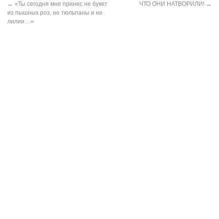
←
«Ты сегодня мне принес не букет
ЧТО ОНИ НАТВОРИЛИ!
→
из пышных роз, не тюльпаны и не
лилии…»