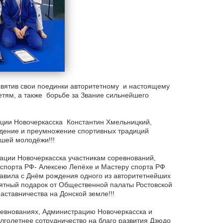
святив свои поединки авторитетному и настоящему
етям, а также борьбе за Звание сильнейшего
ации Новочеркасска Константин Хмельницкий,
юдение и преумножение спортивных традиций
ашей молодёжи!!!
ции Новочеркасска участникам соревнований,
спорта РФ- Алексею Лепёхе и Мастеру спорта РФ
авила с Днём рождения одного из авторитетнейших
ятный подарок от Общественной палаты Ростовской
ставничества на Донской земле!!!
оревнованиях, Администрацию Новочеркасска и
лголетнее сотрудничество на благо развития Дзюдо