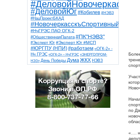
#ДеловойНовочеркасск
#ДеловойЮг
#Кобилев
#НЭВЗ
#НацПроектБКАД
#НовочеркасскъСпортивный
#НчГРЭС ПАО ОГК-2
#ПК"НЭВЗ"
#ОбщественнаяПалата
#Эксперт Юг
#Эксперт Юг #МСП
#ЮРГПУ (НПИ)
#работаем
«ОГК-2» -
Более
Нч ГРЭС
«ОГК-2» – НчГРЭС
«ЭНЕРГОПРОМ-
Дума
трене
ЖКХ
НЭВЗ
День Победы
НЭЗ»
спорт
ТНТ
НчГРЭС
Победа
Собор
ТПП
благоустройство
ветераны
выборы
Участ
дети
дороги
казаки
коррупция
космос
котор
парк
общественная палата
пожар
роща
Новоч
спорт
художники
театр
транспорт
Начал
спорт
по Дз
новоч
облас
«…. н
депут