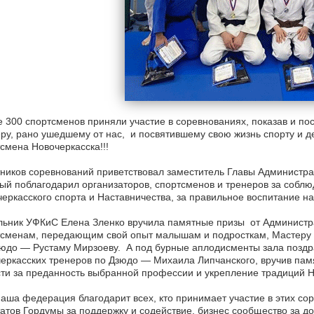
 300 спортсменов приняли участие в соревнованиях, показав и по
ру, рано ушедшему от нас, и посвятившему свою жизнь спорту и д
смена Новочеркасска!!!
ников соревнований приветствовал заместитель Главы Администр
ый поблагодарил организаторов, спортсменов и тренеров за собл
еркасского спорта и Наставничества, за правильное воспитание н
ьник УФКиС Елена Зленко вручила памятные призы от Администра
сменам, передающим свой опыт малышам и подросткам, Мастеру 
юдо — Рустаму Мирзоеву. А под бурные аплодисменты зала поздр
еркасских тренеров по Дзюдо — Михаила Липчанского, вручив пам
ти за преданность выбранной профессии и укрепление традиций На
аша федерация благодарит всех, кто принимает участие в этих с
атов Гордумы за поддержку и содействие, бизнес сообщество за до