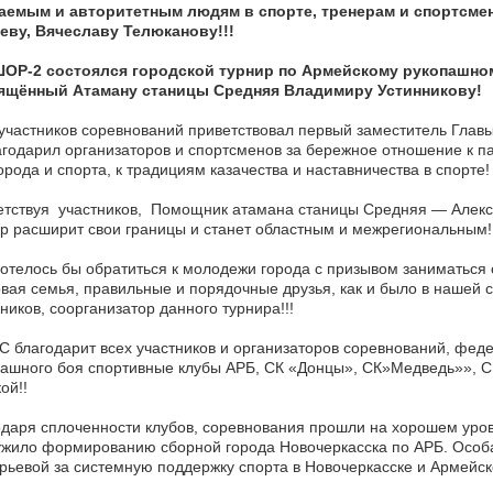
аемым и авторитетным людям в спорте, тренерам и спортсме
еву, Вячеславу Телюканову!!!
ОР-2 состоялся городской турнир по Армейскому рукопашн
ящённый Атаману станицы Средняя Владимиру Устинникову!
участников соревнований приветствовал первый заместитель Глав
годарил организаторов и спортсменов за бережное отношение к па
орода и спорта, к традициям казачества и наставничества в спорте!
тствуя участников, Помощник атамана станицы Средняя — Алексе
р расширит свои границы и станет областным и межрегиональным!!
отелось бы обратиться к молодежи города с призывом заниматься 
вая семья, правильные и порядочные друзья, как и было в нашей се
ников, соорганизатор данного турнира!!!
 благодарит всех участников и организаторов соревнований, фед
ашного боя спортивные клубы АРБ, СК «Донцы», СК»Медведь»», СК
ой!!
даря сплоченности клубов, соревнования прошли на хорошем уров
жило формированию сборной города Новочеркасска по АРБ. Особ
рьевой за системную поддержку спорта в Новочеркасске и Армейско