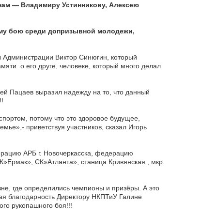
нам — Владимиру Устинникову, Алексею
ому бою среди допризывной молодежи,
ы Администрации Виктор Синюгин, который
мяти о его друге, человеке, который много делал
й Пацаев выразил надежду на то, что данный
!
спортом, потому что это здоровое будущее,
мье»,- приветствуя участников, сказал Игорь
ерацию АРБ г. Новочеркасска, федерацию
»Ермак», СК»Атланта», станица Кривянская , мкр.
не, где определились чемпионы и призёры. А это
ая благодарность Директору НКПТиУ Галине
го рукопашного боя!!!