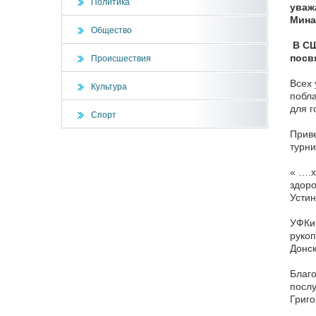
Политика
уваж
Мина
Общество
В СШ
посв
Происшествия
Всех 
Культура
побла
для г
Спорт
Приве
турни
« ….х
здоро
Устин
УФКиС
рукоп
Донск
Благо
послу
Григо