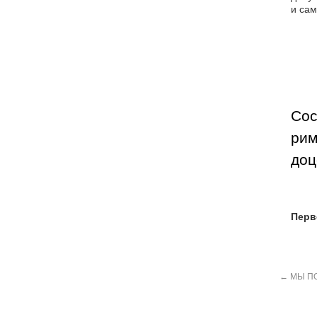
и сам
Сос
рим
доц
Перв
←
МЫ П