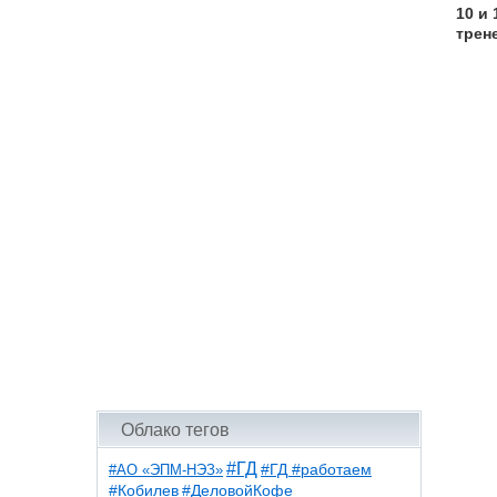
10 и
трен
Облако тегов
#ГД
#АО «ЭПМ-НЭЗ»
#ГД #работаем
#ДеловойКофе
#Кобилев