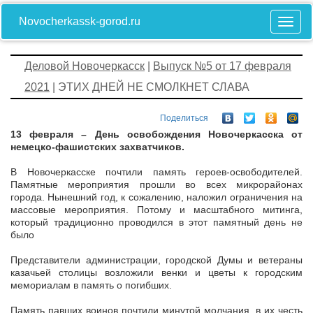
Novocherkassk-gorod.ru
Деловой Новочеркасск
|
Выпуск №5 от 17 февраля
2021
| ЭТИХ ДНЕЙ НЕ СМОЛКНЕТ СЛАВА
Поделиться
13 февраля – День освобождения Новочеркасска от
немецко-фашистских захватчиков.
В Новочеркасске почтили память героев-освободителей.
Памятные мероприятия прошли во всех микрорайонах
города. Нынешний год, к сожалению, наложил ограничения на
массовые мероприятия. Потому и масштабного митинга,
который традиционно проводился в этот памятный день не
было
Представители администрации, городской Думы и ветераны
казачьей столицы возложили венки и цветы к городским
мемориалам в память о погибших.
Память павших воинов почтили минутой молчания, в их честь