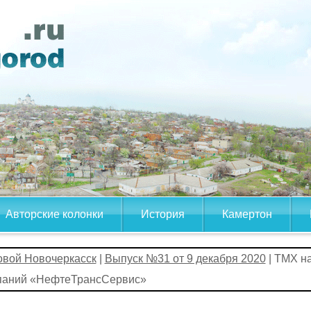
Авторские колонки
История
Камертон
овой Новочеркасск
|
Выпуск №31 от 9 декабря 2020
| ТМХ на
паний «НефтеТрансСервис»