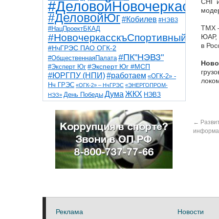
СНГ и
#ДеловойНовочеркасск
модер
#ДеловойЮг
#Кобилев
#НЭВЗ
ТМХ –
#НацПроектБКАД
#НовочеркасскъСпортивный
ЮАР, 
в Рос
#НчГРЭС ПАО ОГК-2
#ПК"НЭВЗ"
#ОбщественнаяПалата
Ново
#Эксперт Юг
#Эксперт Юг #МСП
грузо
#ЮРГПУ (НПИ)
#работаем
«ОГК-2» -
локо
Нч ГРЭС
«ОГК-2» – НчГРЭС
«ЭНЕРГОПРОМ-
Дума
ЖКХ
НЭВЗ
День Победы
НЭЗ»
ТНТ
НчГРЭС
Победа
Собор
ТПП
благоустройство
ветераны
выборы
дети
←
Развит
дороги
казаки
коррупция
космос
информа
парк
общественная палата
пожар
роща
спорт
художники
театр
транспорт
Реклама
Новости