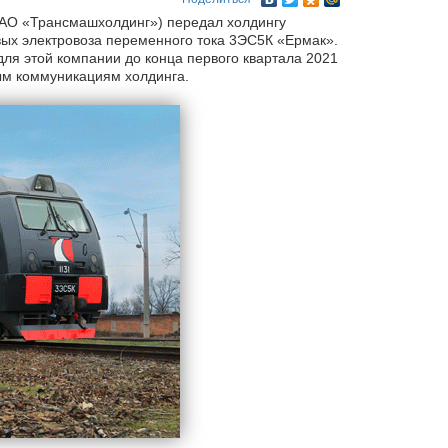
в АО «Трансмашхолдинг») передал холдингу
вых электровоза переменного тока 3ЭС5К «Ермак».
для этой компании до конца первого квартала 2021
ым коммуникациям холдинга.