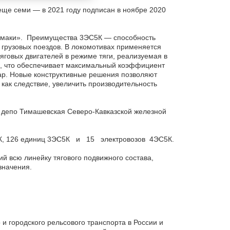
 еще семи — в 2021 году подписан в ноябре 2020
рмаки». Преимущества 3ЭС5К — способность
грузовых поездов. В локомотивах применяется
яговых двигателей в режиме тяги, реализуемая в
ию, что обеспечивает максимальный коэффициент
ар. Новые конструктивные решения позволяют
как следствие, увеличить производительность
 депо Тимашевская Северо-Кавказской железной
5К, 126 единиц 3ЭС5К и 15 электровозов 4ЭС5К.
 всю линейку тягового подвижного состава,
значения.
 городского рельсового транспорта в России и