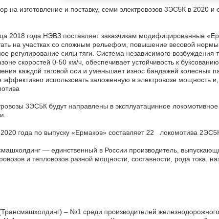
ор на изготовление и поставку, семи электровозов 3ЭС5К в 2020 и
нца 2018 года НЭВЗ поставляет заказчикам модифицированные «Е
ать на участках со сложным рельефом, повышение весовой нормы 
ое регулирование силы тяги. Система независимого возбуждения т
зоне скоростей 0-50 км/ч, обеспечивает устойчивость к буксован
ения каждой тяговой оси и уменьшает износ бандажей колесных п
 эффективно использовать заложенную в электровозе мощность и, 
мотива
ровозы 3ЭС5К будут направлены в эксплуатацинное локомотивное
и.
 2020 года по выпуску «Ермаков» составляет 22 локомотива 2ЭС
машхолдинг — единственный в России производитель, выпускающий
ровозов и тепловозов разной мощности, составности, рода тока, на
(Трансмашхолдинг) – №1 среди производителей железнодорожного и