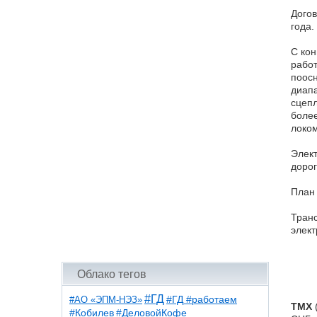
Догов
года.
С ко
работ
поосн
диапа
сцепл
более
локо
Элект
дорог
План
Транс
элект
Облако тегов
#ГД
#АО «ЭПМ-НЭЗ»
#ГД #работаем
ТМХ
#ДеловойКофе
#Кобилев