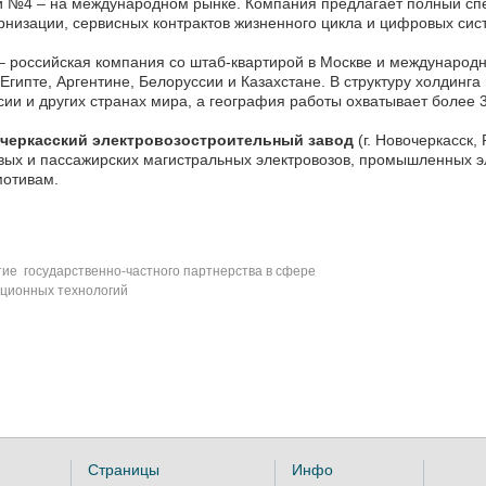
 №4 – на международном рынке. Компания предлагает полный спект
низации, сервисных контрактов жизненного цикла и цифровых сис
 российская компания со штаб-квартирой в Москве и международ
Египте, Аргентине, Белоруссии и Казахстане. В структуру холдинг
сии и других странах мира, а география работы охватывает более 3
черкасский электровозостроительный завод
(г. Новочеркасск,
вых и пассажирских магистральных электровозов, промышленных эле
мотивам.
ие государственно-частного партнерства в сфере
ционных технологий
Страницы
Инфо