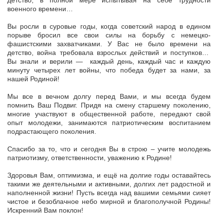
детство, в полной мере испытывая на себе трудности
военного времени…
Вы росли в суровые годы, когда советский народ в едином
порыве бросил все свои силы на борьбу с немецко-
фашистскими захватчиками. У Вас не было времени на
детство, война требовала взрослых действий и поступков…
Вы знали и верили — каждый день, каждый час и каждую
минуту четырех лет войны, что победа будет за нами, за
нашей Родиной!
Мы все в вечном долгу перед Вами, и мы всегда будем
помнить Ваш Подвиг. Придя на смену старшему поколению,
многие участвуют в общественной работе, передают свой
опыт молодежи, занимаются патриотическим воспитанием
подрастающего поколения.
Спасибо за то, что и сегодня Вы в строю – учите молодежь
патриотизму, ответственности, уважению к Родине!
Здоровья Вам, оптимизма, и ещё на долгие годы оставайтесь
такими же деятельными и активными, долгих лет радостной и
наполненной жизни! Пусть всегда над вашими семьями сияет
чистое и безоблачное небо мирной и благополучной Родины!
Искренний Вам поклон!