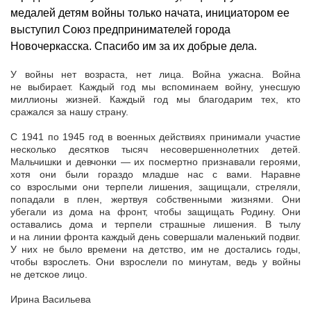
медалей детям войны только начата, инициатором ее
выступил Союз предпринимателей города
Новочеркасска. Спасибо им за их добрые дела.
У войны нет возраста, нет лица. Война ужасна. Война
не выбирает. Каждый год мы вспоминаем войну, унесшую
миллионы жизней. Каждый год мы благодарим тех, кто
сражался за нашу страну.
С 1941 по 1945 год в военных действиях принимали участие
несколько десятков тысяч несовершеннолетних детей.
Мальчишки и девчонки — их посмертно признавали героями,
хотя они были гораздо младше нас с вами. Наравне
со взрослыми они терпели лишения, защищали, стреляли,
попадали в плен, жертвуя собственными жизнями. Они
убегали из дома на фронт, чтобы защищать Родину. Они
оставались дома и терпели страшные лишения. В тылу
и на линии фронта каждый день совершали маленький подвиг.
У них не было времени на детство, им не достались годы,
чтобы взрослеть. Они взрослели по минутам, ведь у войны
не детское лицо.
Ирина Васильева