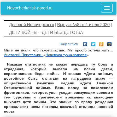
Novocherkassk-gorod.ru
Деловой Новочеркасск
|
Выпуск №8 от 1 июля 2020
|
ДЕТИ ВОЙНЫ – ДЕТИ БЕЗ ДЕТСТВА
Поделиться
Мы и не знали, что такое счастье…Мы просто хотели жить…
Анатолий Приставкин.
«
Ночевала тучка золотая
»
Никакая статистика не может передать ту боль и
страдания, которые выпали на плечи детей,
переживавших беды войны. И звание «Дети войны»,
достойное быть отлитым на нагрудном знаке —
общественной памятной медали «Дети Великой
Отечественной войны». Ведь вслед за поколением
фронтовиков, которое, увы, уходит, связующим звеном с
тем суровым и трагическим временем на авансцену
выходят дети войны. Это звание по праву рождения
принадлежит всем жителям казачьей столицы военной
поры