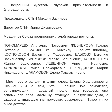
С искренним чувством глубокой признательности и
благодарности,
Председатель СПгН Михаил Васильев
Директор СПгН Ирина Димитрова».
Медали от Союза предпринимателей города вручены:
ПОНОМАРЕВУ Анатолию Петровичу, ЖЕВНЕРОВА Тамаре
Петровне, ВАСИЛЬЕВУ Михаилу Константиновичу,
КОСТЮКОВОЙ Валентине Федоровне, БАБКОВУ Евгению
Васильевичу, БАБКОВОЙ Марте Васильевне, КОНОПЧЕНКО
Жанне Васильевне, ЛЕВШИНОЙ Анне Ивановне,
ХОЛОДОВОЙ Раисе Прокофьевне, НЕКРЕДИНОЙ Марии
Николаевне, ШАЛАМОВОЙ Елене Харлампиевне.
Мне просто запали в душу слова Елены Харлампиевны
ШАЛАМОВОЙ о том, что, слыша гул самолетов,
репетирующих парадный пролет над городом, она
вспоминала себя, малышку, стоящую на ступенях дома, с
ужасом слушающую гул немецких самолетов… Такое у них
было детство…