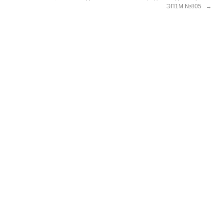
ЭП1М №805
→