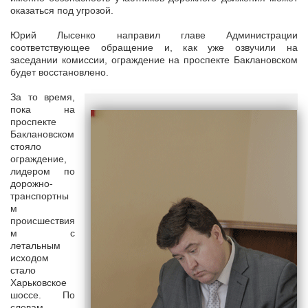
оказаться под угрозой.
Юрий Лысенко направил главе Администрации
соответствующее обращение и, как уже озвучили на
заседании комиссии, ограждение на проспекте Баклановском
будет восстановлено.
За то время,
пока на
проспекте
Баклановском
стояло
ограждение,
лидером по
дорожно-
транспортны
м
происшествия
м с
летальным
исходом
стало
Харьковское
шоссе. По
словам