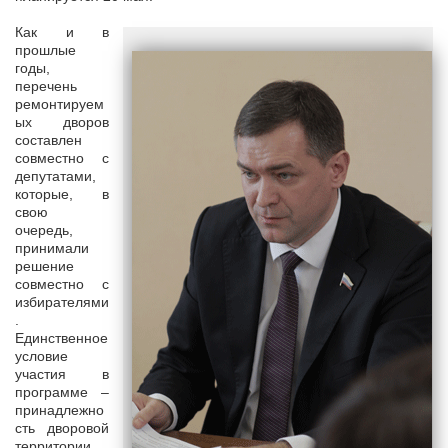
Как и в
прошлые
годы,
перечень
ремонтируем
ых дворов
составлен
совместно с
депутатами,
которые, в
свою
очередь,
принимали
решение
совместно с
избирателями
.
Единственное
условие
участия в
программе ­­–
принадлежно
сть дворовой
территории