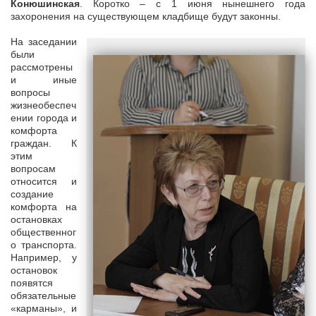
Конюшинская
. Коротко – с 1 июня нынешнего года
захоронения на существующем кладбище будут законны.
На заседании
были
рассмотрены
и иные
вопросы
жизнеобеспеч
ении города и
комфорта
граждан. К
этим
вопросам
относится и
создание
комфорта на
остановках
общественног
о транспорта.
Например, у
остановок
появятся
обязательные
«карманы», и