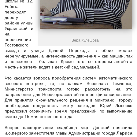
школы № 12.
Ребята
переходят
дорогу в
районе улицы
Украинской и
на
пересечении
Вера Кулешова
Ростовского
выезда и улицы Дачной. Переходы в обоих местах
нерегулируемые, а интенсивность движения – как машин, так
и пешеходов – большая. Кроме того, со стороны автобата
местные жители водят в детский сад малышей.
Что касается вопроса приобретения систем автоматического
весового контроля, то, по словам Вячеслава Тимченко,
Министерство транспорта готово рассмотреть на это
направление для Новочеркасска областное финансирование.
Для принятия окончательного решения в минтранс городу
необходимо представить смету расходов. Юрий Лысенко
предложил ограничить время предложений по выполнению
сметы до 15 мая нынешнего года.
Вопрос паспортизации кладбища мкр. Донской пояснила
и.о.первого заместителя главы Администрации города
Лариса