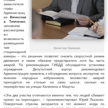
заместителя
главы
Администрац
ии
Вячеслав
а Тимченко
,
чиновники
рассматрива
ют
возможность
размещения
там
Вячеслав Тимченко
стационарной
камеры – это решение позволит снизить скоростной режим
движения и таким образом предотвратить хотя бы часть
аварий. По рекомендации ГИБДД обсуждается установка
ограждения. Депутатский корпус рекомендовал
Администрации привлечь к обсуждению вопроса экспертов: по
мнению народных избранников, множество аварий
приходится не столько на само шоссе, сколько на
перекрёстках на улицах Калинина и Мацоты.
«Эти два участка отличаются именно тем, что людей сбивают
прямо на переходах», – прокомментировал Юрий Лысенко.
Поворотная стрелка загорается в тот момент, когда по