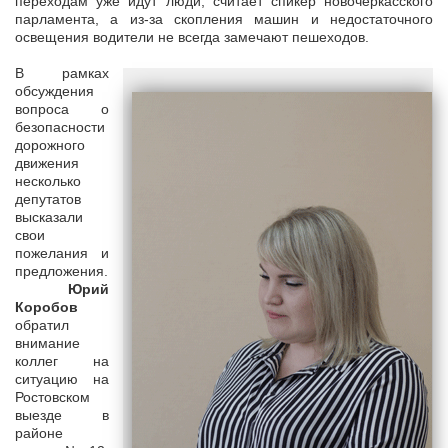
переходам уже идут люди, считает спикер новочеркасского
парламента, а из-за скопления машин и недостаточного
освещения водители не всегда замечают пешеходов.
В рамках
обсуждения
вопроса о
безопасности
дорожного
движения
несколько
депутатов
высказали
свои
пожелания и
предложения.
Юрий
Коробов
обратил
внимание
коллег на
ситуацию на
Ростовском
выезде в
районе