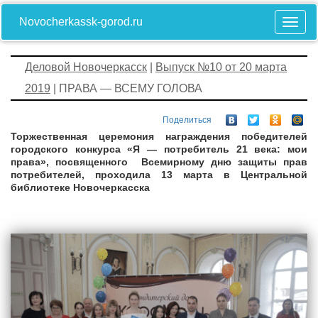
Novocherkassk-gorod.ru
Деловой Новочеркасск
|
Выпуск №10 от 20 марта
2019
| ПРАВА — ВСЕМУ ГОЛОВА
Поделиться
Торжественная церемония награждения победителей
городского конкурса
«Я — потребитель 21 века: мои
права»
, посвященного Всемирному дню защиты прав
потребителей, проходила 13 марта в Центральной
библиотеке Новочеркасска