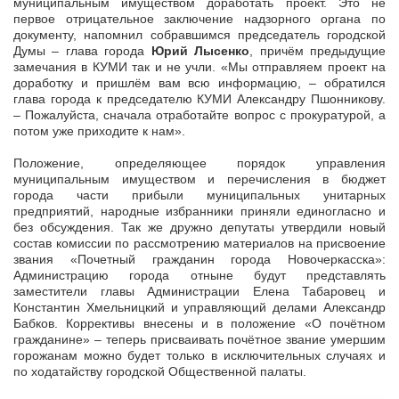
муниципальным имуществом доработать проект. Это не
первое отрицательное заключение надзорного органа по
документу, напомнил собравшимся председатель городской
Думы – глава города
Юрий Лысенко
, причём предыдущие
замечания в КУМИ так и не учли. «Мы отправляем проект на
доработку и пришлём вам всю информацию, – обратился
глава города к председателю КУМИ Александру Пшонникову.
– Пожалуйста, сначала отработайте вопрос с прокуратурой, а
потом уже приходите к нам».
Положение, определяющее порядок управления
муниципальным имуществом и перечисления в бюджет
города части прибыли муниципальных унитарных
предприятий, народные избранники приняли единогласно и
без обсуждения. Так же дружно депутаты утвердили новый
состав комиссии по рассмотрению материалов на присвоение
звания «Почетный гражданин города Новочеркасска»:
Администрацию города отныне будут представлять
заместители главы Администрации Елена Табаровец и
Константин Хмельницкий и управляющий делами Александр
Бабков. Коррективы внесены и в положение «О почётном
гражданине» – теперь присваивать почётное звание умершим
горожанам можно будет только в исключительных случаях и
по ходатайству городской Общественной палаты.