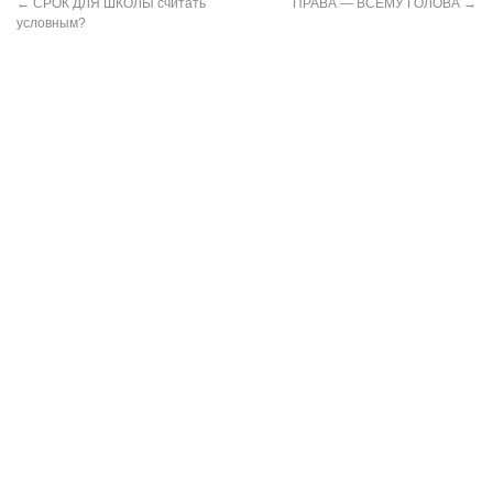
←
СРОК ДЛЯ ШКОЛЫ считать
ПРАВА — ВСЕМУ ГОЛОВА
→
условным?