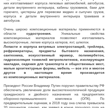
них изготавливают корпуса легковых автомобилей, автобусов,
детали внутреннего интерьера, кабины грузовиков, баки для
горючего, цистерны для перевозки жидких и сыпучих грузов,
корпуса и детали внутреннего интерьера трамваев и
автобусов.
Очень широко композиционные материалы применяются в
области
судостроения
.
Уникальные свойства
композиционных материалов позволяют изготавливать
высокопрочные, легкие корпуса катеров, яхт, шлюпок.
Лопасти и корпуса ветряных электростанций, трейлера,
рефрижераторы, предметы бытового назначения,
сантехника, искусственный мрамор, полимербетон,
гидроизоляция тоннелей метрополитенов, изолирующие
накладки, сидения для транспорта и общественных мест,
малые архитектурные формы, мебель — все это и многое
другое в настоящее время производится
из композиционных материалов.
Президент России Владимир Путин поручил правительству РФ
обеспечить увеличение доли высокотехнологичной продукции
гражданского и двойного назначения на предприятиях
оборонно-промышленного комплекса (ОПК). По
предварительным оценкам, в 2018 году она слегка превысила
20 процентов, однако, как заявил в конце прошлого года на