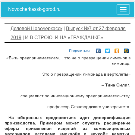
Novocherkassk-gorod.ru
Деловой Новочеркасск
|
Выпуск №7 от 27 февраля
2019
| И В СТРОЮ, И НА «ГРАЖДАНКЕ»
Поделиться
«Быть предпринимателем… это не о превращении лимонов в
лимонад.
Это о превращении лимонада в вертолеты»
–
Тина Силиг
,
специалист по инновационному предпринимательству,
профессор Стэнфордского университета.
На оборонных предприятиях идет диверсификация
производства. Примером может служить расширение
сферы применения
изделий из композиционных
материалов методами «мокрой» и «сухой» намотки,