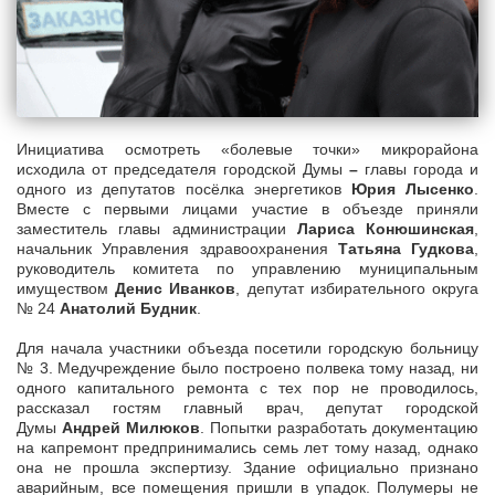
Инициатива осмотреть «болевые точки» микрорайона
исходила от председателя городской Думы
–
главы города и
одного из депутатов посёлка энергетиков
Юрия Лысенко
.
Вместе с первыми лицами участие в объезде приняли
заместитель главы администрации
Лариса Конюшинская
,
начальник Управления здравоохранения
Татьяна Гудкова
,
руководитель комитета по управлению муниципальным
имуществом
Денис Иванков
, депутат избирательного округа
№ 24
Анатолий Будник
.
Для начала участники объезда посетили городскую больницу
№ 3. Медучреждение было построено полвека тому назад, ни
одного капитального ремонта с тех пор не проводилось,
рассказал гостям главный врач, депутат городской
Думы
Андрей Милюков
. Попытки разработать документацию
на капремонт предпринимались семь лет тому назад, однако
она не прошла экспертизу. Здание официально признано
аварийным, все помещения пришли в упадок. Полумеры не