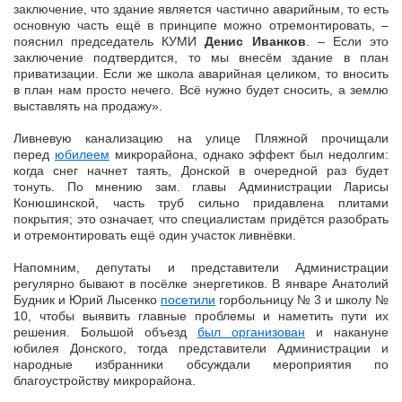
заключение, что здание является частично аварийным, то есть
основную часть ещё в принципе можно отремонтировать, –
пояснил председатель КУМИ
Денис Иванков
. – Если это
заключение подтвердится, то мы внесём здание в план
приватизации. Если же школа аварийная целиком, то вносить
в план нам просто нечего. Всё нужно будет сносить, а землю
выставлять на продажу».
Ливневую канализацию на улице Пляжной прочищали
перед
юбилеем
микрорайона, однако эффект был недолгим:
когда снег начнет таять, Донской в очередной раз будет
тонуть. По мнению зам. главы Администрации Ларисы
Конюшинской, часть труб сильно придавлена плитами
покрытия; это означает, что специалистам придётся разобрать
и отремонтировать ещё один участок ливнёвки.
Напомним, депутаты и представители Администрации
регулярно бывают в посёлке энергетиков. В январе Анатолий
Будник и Юрий Лысенко
посетили
горбольницу № 3 и школу №
10, чтобы выявить главные проблемы и наметить пути их
решения. Большой объезд
был организован
и накануне
юбилея Донского, тогда представители Администрации и
народные избранники обсуждали мероприятия по
благоустройству микрорайона.