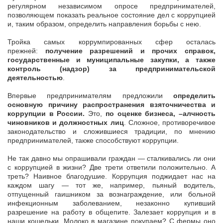
регулярном независимом опросе предпринимателей,
позволяющем показать реальное состояние дел с коррупцией
и, таким образом, определить направления борьбы с нею.
Тройка самых коррумпированных сфер осталась
прежней:
получение разрешений и прочих справок,
государственные и муниципальные закупки, а также
контроль (надзор) за предпринимательской
деятельностью
.
Впервые предпринимателям предложили
определить
основную причину распространения взяточничества и
коррупции в России.
Это,
по оценке бизнеса, –алчность
чиновников и должностных лиц
. Сложное, противоречивое
законодательство и сложившиеся традиции, по мнению
предпринимателей, также способствуют коррупции.
Не так давно мы опрашивали граждан — сталкивались ли они
с коррупцией в жизни? Две трети ответили положительно. А
треть? Наивное благодушие. Коррупция поджидает нас на
каждом шагу — тот же, например, пьяный водитель,
отпущенный гаишником за вознаграждение, или больной
инфекционным заболеванием, незаконно купивший
разрешение на работу в общепите. Залезает коррупция и в
наши кошельки. Молоко в магазине покупаем? С фермы оно