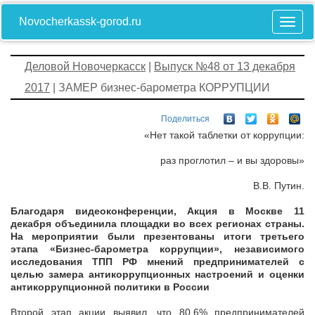
Novocherkassk-gorod.ru
Деловой Новочеркасск
|
Выпуск №48 от 13 декабря
2017
| ЗАМЕР бизнес-барометра КОРРУПЦИИ
Поделиться
«Нет такой таблетки от коррупции:
раз проглотил – и вы здоровы»
В.В. Путин.
Благодаря видеоконференции, Акция в Москве 11
декабря объединила площадки во всех регионах страны.
На мероприятии были презентованы итоги третьего
этапа «Бизнес-барометра коррупции», независимого
исследования ТПП РФ мнений предпринимателей с
целью замера антикоррупционных настроений и оценки
антикоррупционной политики в России
Второй этап акции выявил, что 80,6% предпринимателей