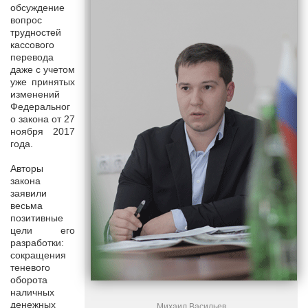
обсуждение
вопрос
трудностей
кассового
перевода
даже с учетом
уже принятых
изменений
Федеральног
о закона от 27
ноября 2017
года.
Авторы
закона
заявили
весьма
позитивные
цели его
разработки:
сокращения
теневого
оборота
наличных
денежных
Михаил Васильев