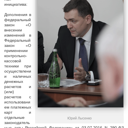
инициатива:
Дополнения в
федеральный
закон «О
внесении
изменений в
Федеральный
закон «О
применении
контрольно-
кассовой
техники при
осуществлени
и наличных
денежных
расчетов и
(или)
расчетов с
использовани
ем платежных
карт и
отдельные
Юрий Лысенко
законодатель
ные акты Российской Федерации» от 03.07.2016 N 290-ФЗ