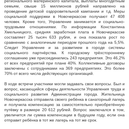
регионального материнского капитала, выплаты многодетным
семьям, свыше 15 миллионов рублей направлено на
проведение детской оздоровительной кампании и т.д. Меры
социальной поддержки в Новочеркасске получают 47 408
человек. Кроме того, Управление занимается и социально-
трудовыми отношениями. По информации Константина
Хмельницкого, средняя заработная плата в Новочеркасске
составляет 25 тысяч 633 рубля, и она показала рост по
сравнению с аналогичным периодом прошлого года на 5,5%.
Следит Управление и за развитием в городе системы
социального партнёрства. К городскому трёхстороннему
соглашению уже присоединились 243 предприятия. Это 46,2%
от всех предприятий при плане 40%. Коллективные договоры
заключены с сотрудниками на 369 предприятиях. Это более
70% от всего числа действующих организаций.
В ходе встречи участники могли задавать свои вопросы. Был и
вопрос, касающийся сферы деятельности Управления труда и
социального развития Администрации города. Жительница
Новочеркасска отправила своего ребёнка в санаторный лагерь
и получила компенсацию за самостоятельно приобретённую
путёвку в размере 20 612 рублей. Вопрос заключался в том,
увеличится ли сумма компенсации в будущем году, если она
отправит ребёнка в тот же лагерь на тот же срок.