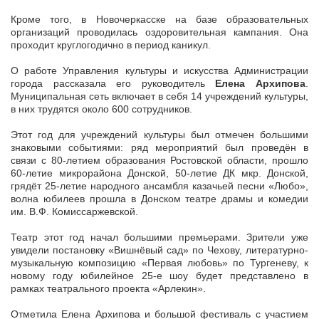
Кроме того, в Новочеркасске на базе образовательных
организаций проводилась оздоровительная кампания. Она
проходит круглогодично в период каникул.
О работе Управления культуры и искусства Администрации
города рассказала его руководитель
Елена Архипова
.
Муниципальная сеть включает в себя 14 учреждений культуры,
в них трудятся около 600 сотрудников.
Этот год для учреждений культуры был отмечен большими
знаковыми событиями: ряд мероприятий был проведён в
связи с 80-летием образования Ростовской области, прошло
60-летие микрорайона Донской, 50-летие ДК мкр. Донской,
грядёт 25-летие народного ансамбля казачьей песни «Любо»,
волна юбилеев прошла в Донском театре драмы и комедии
им. В.Ф. Комиссаржевской.
Театр этот год начал большими премьерами. Зрители уже
увидели постановку «Вишнёвый сад» по Чехову, литературно-
музыкальную композицию «Первая любовь» по Тургеневу, к
новому году юбилейное 25-е шоу будет представлено в
рамках театрального проекта «Арлекин».
Отметила Елена Архипова и большой фестиваль с участием