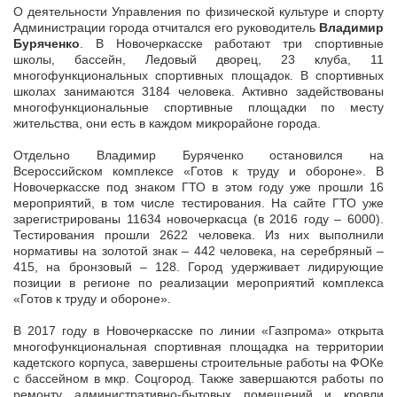
О деятельности Управления по физической культуре и спорту
Администрации города отчитался его руководитель
Владимир
Буряченко
. В Новочеркасске работают три спортивные
школы, бассейн, Ледовый дворец, 23 клуба, 11
многофункциональных спортивных площадок. В спортивных
школах занимаются 3184 человека. Активно задействованы
многофункциональные спортивные площадки по месту
жительства, они есть в каждом микрорайоне города.
Отдельно Владимир Буряченко остановился на
Всероссийском комплексе «Готов к труду и обороне». В
Новочеркасске под знаком ГТО в этом году уже прошли 16
мероприятий, в том числе тестирования. На сайте ГТО уже
зарегистрированы 11634 новочеркасца (в 2016 году – 6000).
Тестирования прошли 2622 человека. Из них выполнили
нормативы на золотой знак – 442 человека, на серебряный –
415, на бронзовый – 128. Город удерживает лидирующие
позиции в регионе по реализации мероприятий комплекса
«Готов к труду и обороне».
В 2017 году в Новочеркасске по линии «Газпрома» открыта
многофункциональная спортивная площадка на территории
кадетского корпуса, завершены строительные работы на ФОКе
с бассейном в мкр. Соцгород. Также завершаются работы по
ремонту административно-бытовых помещений и кровли