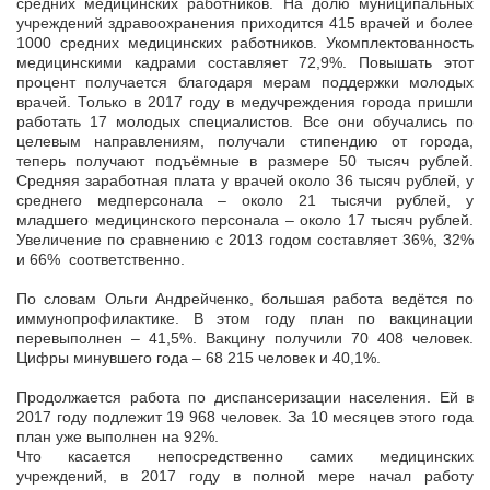
средних медицинских работников. На долю муниципальных
учреждений здравоохранения приходится 415 врачей и более
1000 средних медицинских работников. Укомплектованность
медицинскими кадрами составляет 72,9%. Повышать этот
процент получается благодаря мерам поддержки молодых
врачей. Только в 2017 году в медучреждения города пришли
работать 17 молодых специалистов. Все они обучались по
целевым направлениям, получали стипендию от города,
теперь получают подъёмные в размере 50 тысяч рублей.
Средняя заработная плата у врачей около 36 тысяч рублей, у
среднего медперсонала – около 21 тысячи рублей, у
младшего медицинского персонала – около 17 тысяч рублей.
Увеличение по сравнению с 2013 годом составляет 36%, 32%
и 66% соответственно.
По словам Ольги Андрейченко, большая работа ведётся по
иммунопрофилактике. В этом году план по вакцинации
перевыполнен – 41,5%. Вакцину получили 70 408 человек.
Цифры минувшего года – 68 215 человек и 40,1%.
Продолжается работа по диспансеризации населения. Ей в
2017 году подлежит 19 968 человек. За 10 месяцев этого года
план уже выполнен на 92%.
Что касается непосредственно самих медицинских
учреждений, в 2017 году в полной мере начал работу