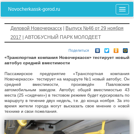
Novocherkassk-gorod.ru
Деловой Новочеркасск
|
Выпуск №46 от 29 ноября
2017
| АВТОБУСНЫЙ ПАРК МОЛОДЕЕТ
Поделиться
«Транспортная компания Новочеркасск» тестирует новый
автобус средней вместимости
Пассажирское предприятие «Транспортная компания
Новочеркасск» тестирует на маршруте №1 новый автобус. Он
средней вместимости, произведён Павловским
автомобильным заводом. Автобус общей вместимостью 43
места (25 «сидячих») в тестовом режиме будет курсировать по
маршруту в течение двух недель, т.е. до конца ноября. За это
время жители города могут высказать свое мнение о новой
технике и свои пожелания.