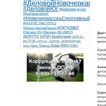
#ДеловойНовочеркасск
#ДеловойЮг
#Кобилев
#НЭВЗ
#НацПроектБКАД
#НовочеркасскъСпортивный
#НчГРЭС ПАО ОГК-2
#ПК"НЭВЗ"
#ОбщественнаяПалата
#Эксперт Юг
#Эксперт Юг #МСП
Дмит
#ЮРГПУ (НПИ)
#работаем
«ОГК-2» -
иници
Нч ГРЭС
время
«ОГК-2» – НчГРЭС
«ЭНЕРГОПРОМ-
Дума
ЖКХ
НЭВЗ
День Победы
НЭЗ»
ТНТ
Юрий
НчГРЭС
Победа
Собор
ТПП
проце
благоустройство
ветераны
выборы
нужда
дети
дороги
казаки
коррупция
космос
парк
общественная палата
пожар
роща
Алек
спорт
художники
театр
транспорт
детса
Молод
Школы
Серг
вопро
школь
Юрий