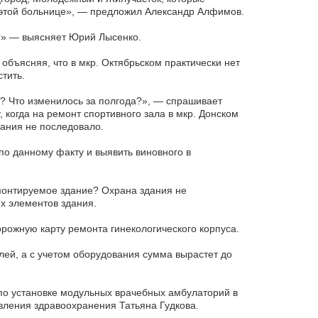
в этой больнице», — предложил Александр Алфимов.
?» — выясняет Юрий Лысенко.
, объясняя, что в мкр. Октябрьском практически нет
тить.
? Что изменилось за полгода?», — спрашивает
 когда на ремонт спортивного зала в мкр. Донском
ания не последовало.
о данному факту и выявить виновного в
емонтируемое здание? Охрана здания не
х элементов здания.
ожную карту ремонта гинекологического корпуса.
лей, а с учетом оборудования сумма вырастет до
 по установке модульных врачебных амбулаторий в
вления здравоохранения Татьяна Гудкова.