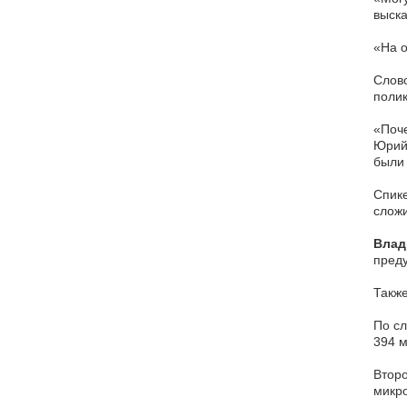
выска
«На 
Слов
полик
«Поче
Юрий 
были 
Спике
сложи
Влад
преду
Также
По сл
394 м
Второ
микро