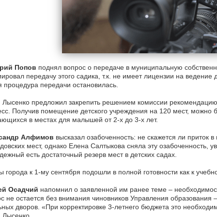
рий Попов
поднял вопрос о передаче в муниципальную собственно
ировал передачу этого садика, т.к. не имеет лицензии на ведение
 процедура передачи остановилась.
 Лысенко предложил закрепить решением комиссии рекомендацию 
сс. Получив помещение детского учреждения на 120 мест, можно 
ющихся в местах для малышей от 2-х до 3-х лет.
сандр Алфимов
высказал озабоченность: не скажется ли приток в
довских мест, однако Елена Салтыкова сняла эту озабоченность, ув
ежный есть достаточный резерв мест в детских садах.
 города к 1-му сентября подошли в полной готовности как к учебно
ей Осадчий
напомнил о заявленной им ранее теме – необходимос
с не остается без внимания чиновников Управления образования 
ных дворов. «При корректировке 3-летнего бюджета это необходи
 Лысенко.