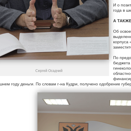
И о пози
года в ш
А ТАКЖ
Об освое
выделенн
корпуса 
заместит
По предо
бюджета 
гинеколо
Сергей Осадчий
областно
финансир
нем году деньги. По словам г-на Кудри, получено одобрение губе