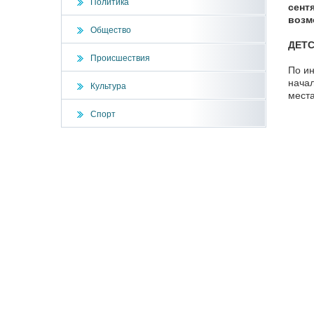
Политика
сент
возм
Общество
ДЕТ
Происшествия
По и
нача
Культура
места
Спорт