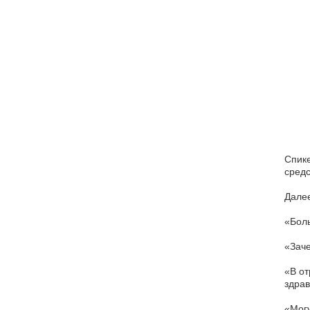
Спике
средс
Далее
«Боль
«Заче
«В от
здрав
«Могу