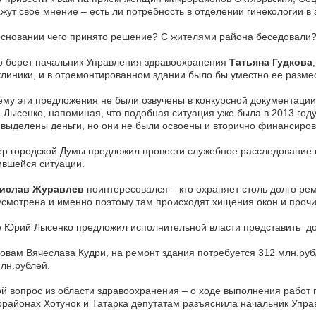
жут свое мнение – есть ли потребность в отделении гинекологии 
основании чего принято решение? С жителями района беседовали
о берет начальник Управления здравоохранения
Татьяна Гудкова
линики, и в отремонтированном здании было бы уместно ее размес
му эти предложения не были озвучены в конкурсной документации
Лысенко, напоминая, что подобная ситуация уже была в 2013 году,
выделены деньги, но они не были освоены и вторично финансиров
р городской Думы предложил провести служебное расследование п
вшейся ситуации.
ислав Журавлев
поинтересовался – кто охраняет столь долго р
смотрена и именно поэтому там происходят хищения окон и прочи
 Юрий Лысенко предложил исполнительной власти представить дор
овам Вячеслава Кудри, на ремонт здания потребуется 312 млн.руб
лн.рублей.
й вопрос из области здравоохранения – о ходе выполнения работ
районах Хотунок и Татарка депутатам разъяснила начальник Упра