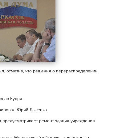
ыл, отметив, что решения о перераспределении
слав Кудря.
арировал Юрий Лысенко.
т предусматривает ремонт здания учреждения
цгород, Молодежный и Жилучасток, которые