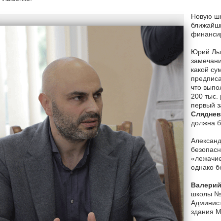
Новую шк
ближайши
финансир
Юрий Лыс
замечани
какой су
предписа
что выпо
200 тыс.
первый з
Слядне
должна б
Александ
безопасн
«лежачие
однако б
Валерий
школы №9
Админист
здания 