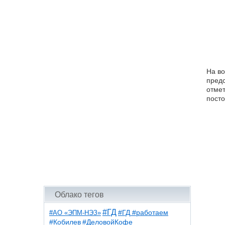
На в
предс
отмет
посто
Облако тегов
#ГД
#АО «ЭПМ-НЭЗ»
#ГД #работаем
#ДеловойКофе
#Кобилев