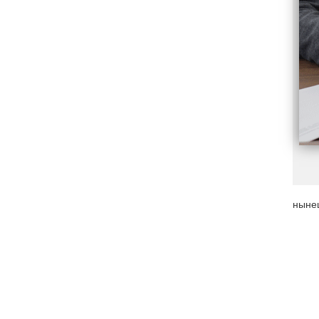
нынеш