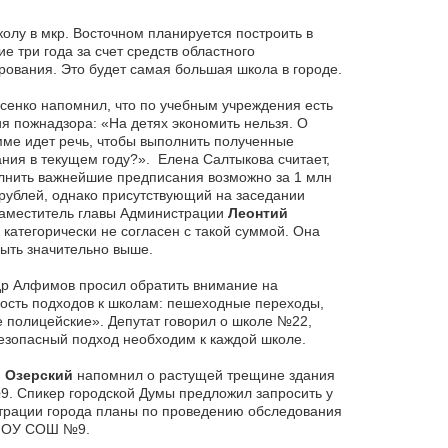
олу в мкр. Восточном планируется построить в
е три года за счет средств областного
ования. Это будет самая большая школа в городе.
енко напомнил, что по учебным учреждения есть
я пожнадзора: «На детях экономить нельзя. О
мме идет речь, чтобы выполнить полученные
ния в текущем году?». Елена Салтыкова считает,
лнить важнейшие предписания возможно за 1 млн
 рублей, однако присутствующий на заседании
аместитель главы Администрации
Леонтий
в
категорически не согласен с такой суммой. Она
ыть значительно выше.
р Алфимов просил обратить внимание на
ость подходов к школам: пешеходные переходы,
 полицейские». Депутат говорил о школе №22,
езопасный подход необходим к каждой школе.
 Озерский
напомнил о растущей трещине здания
. Спикер городской Думы предложил запросить у
рации города планы по проведению обследования
МОУ СОШ №9.