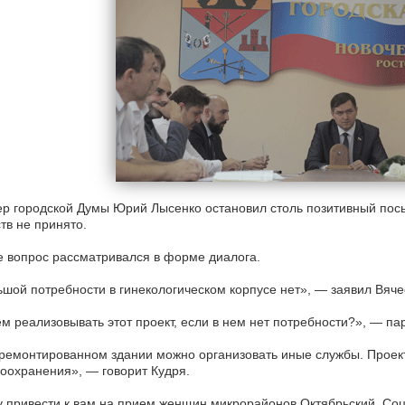
р городской Думы Юрий Лысенко остановил столь позитивный пос
тв не принято.
 вопрос рассматривался в форме диалога.
шой потребности в гинекологическом корпусе нет», — заявил Вяче
м реализовывать этот проект, если в нем нет потребности?», — п
ремонтированном здании можно организовать иные службы. Проек
оохранения», — говорит Кудря.
 привести к вам на прием женщин микрорайонов Октябрьский, Со