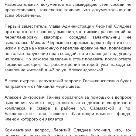
Разрешительных документов на ликвидацию стен соседи не
предоставляют, голословно заявляя, что документально они
всем обеспечены.
Первый заместитель главы Администрации Леонтий Сляднев
при подготовке к вопросу выяснил, что никаких разрешений на
перепланировку квартиры соседям заявительниц не
выдавалось. Михаил Чернышев порекомендовал обратиться с
иском в суд на незаконную перепланировку жилья, повлекшую
не только нарушение прав соседей, но и ставящее под угрозу
их жизни. Но исковое заявление стоит подавать после ответа
Госжилинспекции, на рассмотрении которой уже находится
заявление жителей д. 43 по ул. Александровской.
В свою очередь, депутатский запрос в Госжилинспекцию будет
направлен и от Михаила Чернышева.
Алексей Викторович Ганчев обратился за помощью в вопросе
выделения участка под строительство детского спортивного
комплекса и сквера в районе ул. Сарматской и пр.
Баклановского для некоего благотворительного фонда,
членом которого он является.
Комментируя вопрос, Леонтий Сляднев уточнил, что, во-
первых, в указанной зоне не может быть строительных