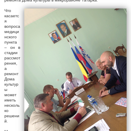
ремонта Дома культуры в микрорайоне Татарка.
Что
касаетс
я
вопроса
медици
нского
пункта
– он в
стадии
рассмот
рения,
а
ремонт
Дома
культур
ы
может
иметь
несколь
ко
решени
й.