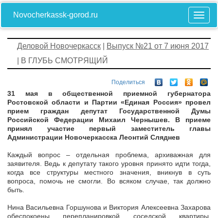
Novocherkassk-gorod.ru
Деловой Новочеркасск
|
Выпуск №21 от 7 июня 2017
| В ГЛУБЬ СМОТРЯЩИЙ
Поделиться
31 мая в общественной приемной губернатора
Ростовской области и Партии «Единая Россия» провел
прием граждан депутат Государственной Думы
Российской Федерации Михаил Чернышев. В приеме
принял участие первый заместитель главы
Администрации Новочеркасска Леонтий Сляднев
Каждый вопрос – отдельная проблема, архиважная для
заявителя. Ведь к депутату такого уровня принято идти тогда,
когда все структуры местного значения, вникнув в суть
вопроса, помочь не смогли. Во всяком случае, так должно
быть.
Нина Васильевна Горшунова и Виктория Алексеевна Захарова
обеспокоены перепланировкой соседской квартиры.