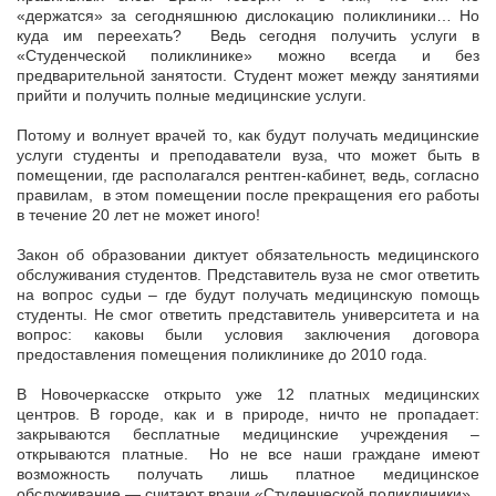
«держатся» за сегодняшнюю дислокацию поликлиники… Но
куда им переехать? Ведь сегодня получить услуги в
«Студенческой поликлинике» можно всегда и без
предварительной занятости. Студент может между занятиями
прийти и получить полные медицинские услуги.
Потому и волнует врачей то, как будут получать медицинские
услуги студенты и преподаватели вуза, что может быть в
помещении, где располагался рентген-кабинет, ведь, согласно
правилам, в этом помещении после прекращения его работы
в течение 20 лет не может иного!
Закон об образовании диктует обязательность медицинского
обслуживания студентов. Представитель вуза не смог ответить
на вопрос судьи – где будут получать медицинскую помощь
студенты. Не смог ответить представитель университета и на
вопрос: каковы были условия заключения договора
предоставления помещения поликлинике до 2010 года.
В Новочеркасске открыто уже 12 платных медицинских
центров. В городе, как и в природе, ничто не пропадает:
закрываются бесплатные медицинские учреждения –
открываются платные. Но не все наши граждане имеют
возможность получать лишь платное медицинское
обслуживание — считают врачи «Студенческой поликлиники».