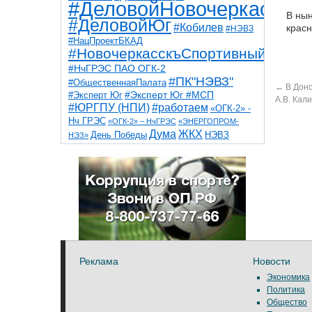
#ДеловойНовочеркасск
В ны
#ДеловойЮг
#Кобилев
красн
#НЭВЗ
#НацПроектБКАД
#НовочеркасскъСпортивный
#НчГРЭС ПАО ОГК-2
#ПК"НЭВЗ"
#ОбщественнаяПалата
←
В Донс
#Эксперт Юг
#Эксперт Юг #МСП
А.В. Кал
#ЮРГПУ (НПИ)
#работаем
«ОГК-2» -
Нч ГРЭС
«ОГК-2» – НчГРЭС
«ЭНЕРГОПРОМ-
Дума
ЖКХ
НЭВЗ
День Победы
НЭЗ»
ТНТ
НчГРЭС
Победа
Собор
ТПП
благоустройство
ветераны
выборы
дети
дороги
казаки
коррупция
космос
парк
общественная палата
пожар
роща
спорт
художники
театр
транспорт
Реклама
Новости
Экономика
Политика
Общество