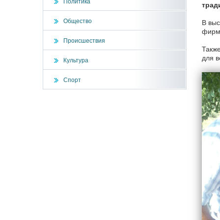
Политика
трад
Общество
В выс
фирмы
Происшествия
Также
для в
Культура
Спорт