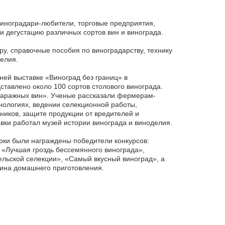
виноградари-любители, торговые предприятия,
и дегустацию различных сортов вин и винограда.
у, справочные пособия по виноградарству, технику
елия.
ей выставке «Виноград без границ» в
ставлено около 100 сортов столового винограда.
гаражных вин». Ученые рассказали фермерам-
нологиях, ведении селекционной работы,
ников, защите продукции от вредителей и
вки работал музей истории винограда и виноделия.
рки были награждены победители конкурсов:
 «Лучшая гроздь бессемянного винограда»,
льской селекции», «Самый вкусный виноград», а
ина домашнего приготовления.