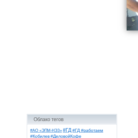
Облако тегов
#ГД
#АО «ЭПМ-НЭЗ»
#ГД #работаем
#ДеловойКофе
#Кобилев