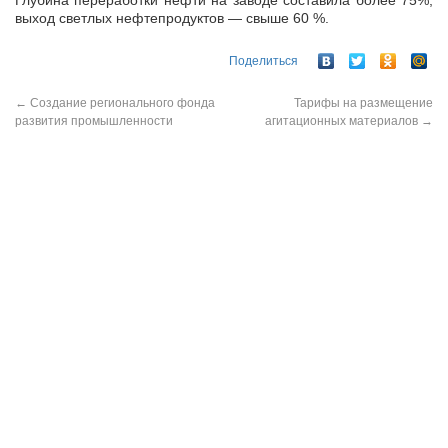
Глубина переработки нефти на заводе составила более 75%,
выход светлых нефтепродуктов — свыше 60 %.
Поделиться
←
Создание регионального фонда
Тарифы на размещение
развития промышленности
агитационных материалов
→