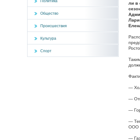
Политика
ли в
сезо
Общество
Адми
Лари
Елен
Происшествия
Расп
Культура
предо
Росто
Спорт
Таким
долже
Факти
— Хол
— Отв
— Гор
— Теп
ООО 
— Газ