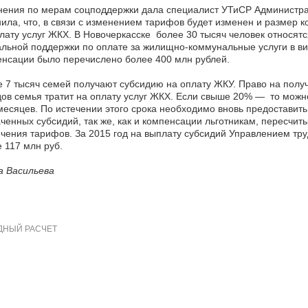
нения по мерам соцподдержки дала специалист УТиСР Администра
ила, что, в связи с изменением тарифов будет изменен и размер 
лату услуг ЖКХ. В Новочеркасске более 30 тысяч человек относят
льной поддержки по оплате за жилищно-коммунальные услуги в ви
нсации было перечислено более 400 млн рублей.
 7 тысяч семей получают субсидию на оплату ЖКУ. Право на получе
ов семья тратит на оплату услуг ЖКХ. Если свыше 20% — то можн
месяцев. По истечении этого срока необходимо вновь предоставит
ченных субсидий, так же, как и компенсации льготникам, пересчи
чения тарифов. За 2015 год на выплату субсидий Управлением тр
 117 млн руб.
а Васильева
НЫЙ РАСЧЕТ