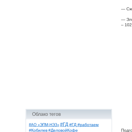
— Сжи
— Эле
– 102
Облако тегов
#ГД
#АО «ЭПМ-НЭЗ»
#ГД #работаем
#ДеловойКофе
Подго
#Кобилев