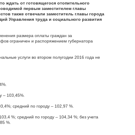
что ждать от готовящегося отопительного
проводимой первым заместителем главы
тов также отвечали заместитель главы города
дий Управления труда и социального развития
енения размера оплаты граждан за
ифов ограничен и распоряжением губернатора
нальные услуги во втором полугодии 2016 года не
04%.
у – 103,45%.
3,4%; средний по городу – 102,97 %.
03,4 %; средний по городу – 104,34 %; без учета
85 %.