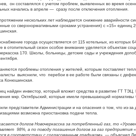
ев, он составлялся с учетом проблем, выявленных во время осенн
ьных начались в апреле — сразу после отключения отопления.
протяжении нескольких лет наблюдается снижение аварийности си
нные со сверхнормативными сроками устранения) с «15» единиц 2
шинская.
снабжение города осуществляется от 115 котельных, из которых 6
е в отопительный сезон особое внимание уделяется объектам соц
еркасска 170. Школы, больницы, детские сады и учреждения допо
сентября.
аняются проблемы отопления у жителей, которым поставляет тепл
алисты выяснили, что перебои в ее работе были связаны с дефе
са Конюшинская.
ец найден инвестор, который вложит средства в развитие ГТ ТЭЦ.
ления мкр. Октябрьский, которые имели превышающий нормативы 
или представители Администрации и на опасения о том, что из-з
изациями возможна приостановка подачи тепла.
касается долгов Новочеркасска за потребленный газ, то «Уров
авляет 98%, а по поводу погашения долгов за газ предприятия
тся в соответствии с согласованным графиком
», — объяснил Л