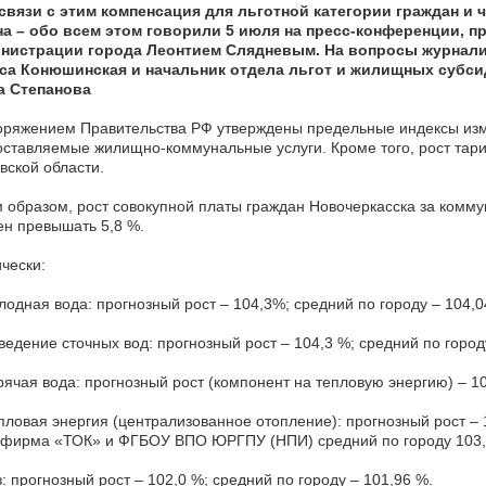
 связи с этим компенсация для льготной категории граждан и 
на – обо всем этом говорили 5 июля на пресс-конференции, 
нистрации города Леонтием Слядневым. На вопросы журналис
са Конюшинская и начальник отдела льгот и жилищных субси
а Степанова
оряжением Правительства РФ утверждены предельные индексы изм
ставляемые жилищно-коммунальные услуги. Кроме того, рост тар
вской области.
 образом, рост совокупной платы граждан Новочеркасска за комму
н превышать 5,8 %.
чески:
одная вода: прогнозный рост – 104,3%; средний по городу – 104,
едение сточных вод: прогнозный рост – 104,3 %; средний по город
ячая вода: прогнозный рост (компонент на тепловую энергию) – 10
ловая энергия (централизованное отопление): прогнозный рост – 1
фирма «ТОК» и ФГБОУ ВПО ЮРГПУ (НПИ) средний по городу 103,
: прогнозный рост – 102,0 %; средний по городу – 101,96 %.