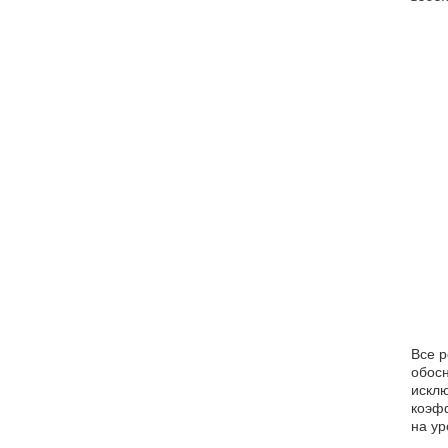
Все р
обосн
исклю
коэфф
на ур