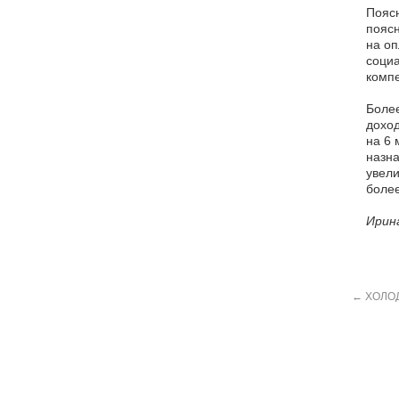
Пояс
поясн
на оп
социа
компе
Более
доход
на 6 
назна
увели
более
Ирин
←
ХОЛОД