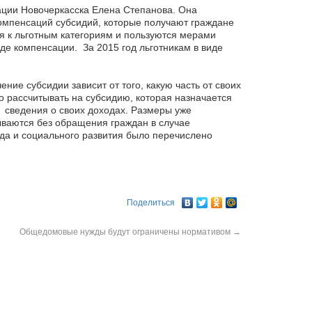
ции Новочеркасска Елена Степанова. Она
компенсаций субсидий, которые получают граждане
ся к льготным категориям и пользуются мерами
де компенсации. За 2015 год льготникам в виде
ние субсидии зависит от того, какую часть от своих
о рассчитывать на субсидию, которая назначается
ь сведения о своих доходах. Размеры уже
тываются без обращения граждан в случае
уда и социального развития было перечислено
Поделиться
Общедомовые нужды будут ограничены нормативом
→