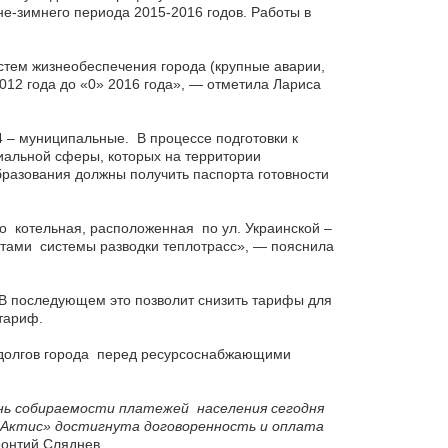
е-зимнего периода 2015-2016 годов. Работы в
стем жизнеобеспечения города (крупные аварии,
012 года до «0» 2016 года», — отметила Лариса
4 – муниципальные. В процессе подготовки к
иальной сферы, которых на территории
бразования должны получить паспорта готовности
о котельная, расположенная по ул. Украинской –
ктами системы разводки теплотрасс», — пояснила
 В последующем это позволит снизить тарифы для
тариф.
а долгов города перед ресурсоснабжающими
ень собираемости платежей населения сегодня
 «Актис» достигнута договоренность и оплата
еонтий Сляднев.