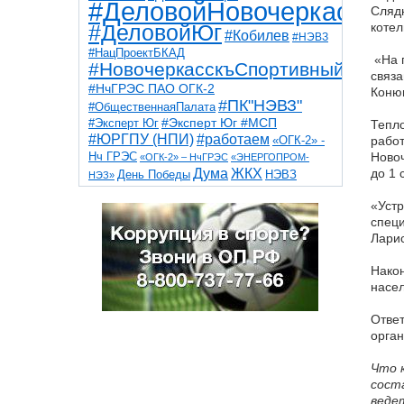
#ДеловойНовочеркасск
Слядн
котел
#ДеловойЮг
#Кобилев
#НЭВЗ
#НацПроектБКАД
«На 
#НовочеркасскъСпортивный
связа
#НчГРЭС ПАО ОГК-2
Коню
#ПК"НЭВЗ"
#ОбщественнаяПалата
#Эксперт Юг
#Эксперт Юг #МСП
Тепло
#ЮРГПУ (НПИ)
#работаем
работ
«ОГК-2» -
Новоч
Нч ГРЭС
«ОГК-2» – НчГРЭС
«ЭНЕРГОПРОМ-
Дума
ЖКХ
до 1 
НЭВЗ
День Победы
НЭЗ»
ТНТ
НчГРЭС
Победа
Собор
ТПП
«Устр
благоустройство
ветераны
выборы
специ
дети
дороги
казаки
коррупция
космос
Лари
парк
общественная палата
пожар
роща
спорт
художники
театр
транспорт
Након
насе
Ответ
орган
Что 
сост
веде