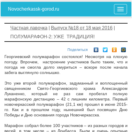
Novocherkassk-gorod.ru
Частная лавочка
|
Выпуск №18 от 18 мая 2016
|
ПОЛУМАРАФОН-2: УЖЕ ТРАДИЦИЯ!
Поделиться
Георгиевский полумарафон состоялся! Несмотря на плохую
погоду. Впрочем, настроение участников было таким, что и
погода не смогла долго хмуриться – вскоре после начала
забега выглянуло солнышко.
Это уже второй полумарафон, задуманный и воплощенный
священником Свято-Георгиевского храма Александром
Луканенко, который не раз сам пробегал полную
марафонскую дистанцию – 42 с лишним километра. Первый
новочеркасский полумарафон (21,1 км) прошел в июне 2015-
го. Как и в прошлом году, нынешний был посвящен Дню
Победы и Дню основания города Новочеркасска.
Марафон собрал более 100 участников – из разных городов и
весей, в том числе – из Донбасса. Были и очень опытные