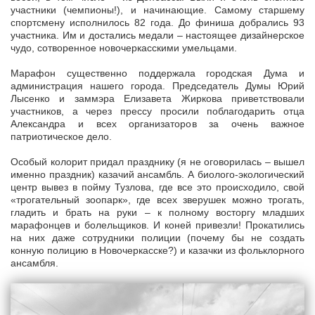
участники (чемпионы!), и начинающие. Самому старшему
спортсмену исполнилось 82 года. До финиша добрались 93
участника. Им и достались медали – настоящее дизайнерское
чудо, сотворенное новочеркасскими умельцами.
Марафон существенно поддержала городская Дума и
администрация нашего города. Председатель Думы Юрий
Лысенко и заммэра Елизавета Жиркова приветствовали
участников, а через прессу просили поблагодарить отца
Александра и всех организаторов за очень важное
патриотическое дело.
Особый колорит придал празднику (я не оговорилась – вышел
именно праздник) казачий ансамбль. А биолого-экологический
центр вывез в пойму Тузлова, где все это происходило, свой
«трогательный зоопарк», где всех зверушек можно трогать,
гладить и брать на руки – к полному восторгу младших
марафонцев и болельщиков. И коней привезли! Прокатились
на них даже сотрудники полиции (почему бы не создать
конную полицию в Новочеркасске?) и казачки из фольклорного
ансамбля.