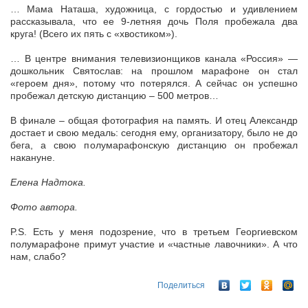
… Мама Наташа, художница, с гордостью и удивлением
рассказывала, что ее 9-летняя дочь Поля пробежала два
круга! (Всего их пять с «хвостиком»).
… В центре внимания телевизионщиков канала «Россия» —
дошкольник Святослав: на прошлом марафоне он стал
«героем дня», потому что потерялся. А сейчас он успешно
пробежал детскую дистанцию – 500 метров…
В финале – общая фотография на память. И отец Александр
достает и свою медаль: сегодня ему, организатору, было не до
бега, а свою полумарафонскую дистанцию он пробежал
накануне.
Елена Надтока.
Фото автора.
P.S. Есть у меня подозрение, что в третьем Георгиевском
полумарафоне примут участие и «частные лавочники». А что
нам, слабо?
Поделиться