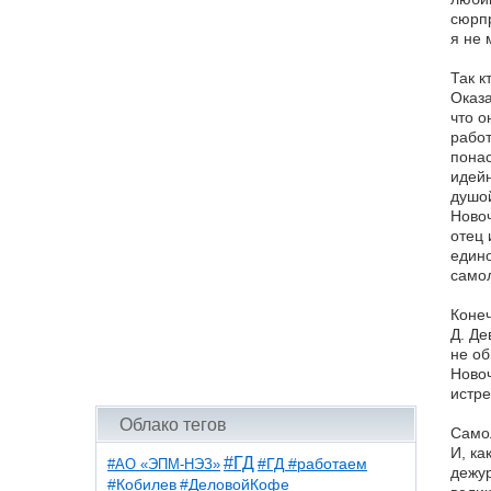
сюрпр
я не 
Так к
Оказа
что о
работ
понас
идейн
душой
Новоч
отец 
един
самол
Конеч
Д. Де
не об
Новоч
истре
Облако тегов
Самол
И, ка
#ГД
#АО «ЭПМ-НЭЗ»
#ГД #работаем
дежур
#ДеловойКофе
#Кобилев