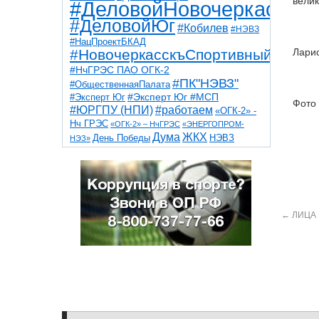
велик
#ДеловойНовочеркасск
#ДеловойЮг
#Кобилев
#НЭВЗ
#НацПроектБКАД
#НовочеркасскъСпортивный
Ларис
#НчГРЭС ПАО ОГК-2
#ПК"НЭВЗ"
#ОбщественнаяПалата
#Эксперт Юг
#Эксперт Юг #МСП
Фото 
#ЮРГПУ (НПИ)
#работаем
«ОГК-2» -
Нч ГРЭС
«ОГК-2» – НчГРЭС
«ЭНЕРГОПРОМ-
Дума
ЖКХ
НЭВЗ
День Победы
НЭЗ»
ТНТ
НчГРЭС
Победа
Собор
ТПП
благоустройство
ветераны
выборы
дети
дороги
казаки
коррупция
космос
парк
общественная палата
пожар
роща
спорт
художники
театр
транспорт
←
ЛИЦА 