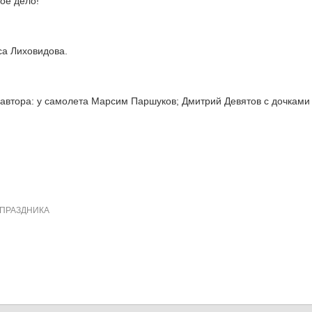
ое дело!
а Лиховидова.
автора: у самолета Марсим Паршуков; Дмитрий Девятов с дочками
ПРАЗДНИКА