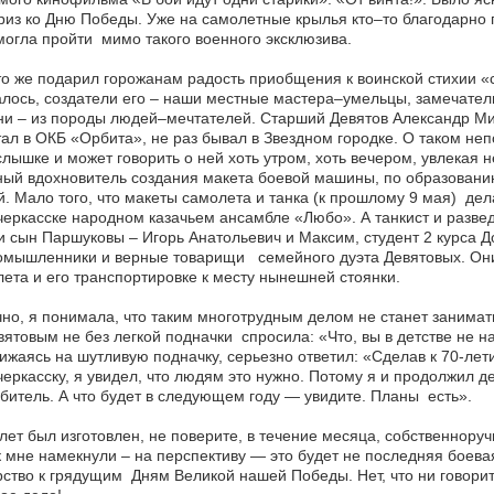
из ко Дню Победы. Уже на самолетные крылья кто–то благодарно п
могла пройти мимо такого военного эксклюзива.
то же подарил горожанам радость приобщения к воинской стихии 
лось, создатели его – наши местные мастера–умельцы, замечател
ни – из породы людей–мечтателей. Старший Девятов Александр М
ал в ОКБ «Орбита», не раз бывал в Звездном городке. О таком неп
лышке и может говорить о ней хоть утром, хоть вечером, увлекая
ый вдохновитель создания макета боевой машины, по образованию 
. Мало того, что макеты самолета и танка (к прошлому 9 мая) дела
еркасске народном казачьем ансамбле «Любо». А танкист и развед
и сын Паршуковы – Игорь Анатольевич и Максим, студент 2 курса Д
омышленники и верные товарищи семейного дуэта Девятовых. Они
ета и его транспортировке к месту нынешней стоянки.
но, я понимала, что таким многотрудным делом не станет занимать
вятовым не без легкой подначки спросила: «Что, вы в детстве не н
ижаясь на шутливую подначку, серьезно ответил: «Сделав к 70-лет
еркасску, я увидел, что людям это нужно. Потому я и продолжил 
битель. А что будет в следующем году — увидите. Планы есть».
ет был изготовлен, не поверите, в течение месяца, собственноруч
к мне намекнули – на перспективу — это будет не последняя боев
ство к грядущим Дням Великой нашей Победы. Нет, что ни говорит