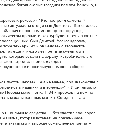
оложил багряно-алые гвоздики памяти. Конечно, и
«сороковых-роковых»? Кто построил самолет?
ьные энтузиасты отец и сын Девятовы. Выяснилось,
ихайлович в прошлом инженер–конструктор,
оэтическом предмете, как турбулентность, знает не
 непосвященных. Сын Дмитрий Александрович,
тоже технарь, но и он человек с творческой
л, так еще и много лет поет в знаменитом в
чик, которые встали на охрану истребителя, это
онского строительного колледжа –
 осуществляли посильную помощь в сборке
ся пустой человек. Тем не менее, при знакомстве с
аигрались в машинки и в войнушку?». И он, нимало
ию Победы макет танка Т-34 и проехав на нем по
делать макеты военных машин. Сегодня — это
но и на личные средства — без участия спонсоров.
ая машина, которая встанет на праздничное
е, а энтузиазм и высокая осмысленная мечта –