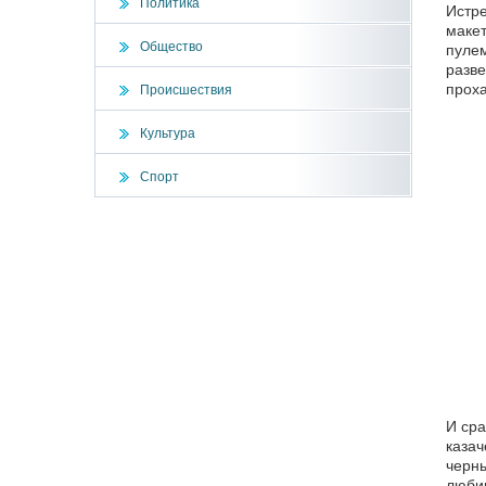
Политика
Истре
макет
Общество
пулем
разве
проха
Происшествия
Культура
Спорт
И сра
казач
черны
любим