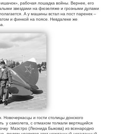
«ишачок», рабочая лошадка войны. Вернее, его
с алыми звездами на фюзеляже и грозными дулами
полагается. А у машины встал на пост паренек –
атом и финкой на поясе. Невдалеке же
а.
. Новочеркасцы и гости столицы донского
ть у самолета, с отмахом толкали вертящийся
зочку Маэстро (Леонида Быкова) из всенародно
сно, людям нравится этот нежданный-негаданный