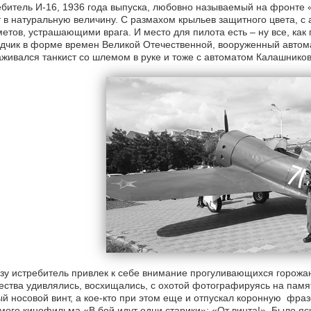
битель И-16, 1936 года выпуска, любовно называемый на фронте 
 в натуральную величину. С размахом крыльев защитного цвета, 
етов, устрашающими врага. И место для пилота есть – ну все, как 
дчик в форме времен Великой Отечественной, вооруженный автом
живался танкист со шлемом в руке и тоже с автоматом Калашников
зу истребитель привлек к себе внимание прогуливающихся горожан
ества удивлялись, восхищались, с охотой фотографируясь на памя
й носовой винт, а кое-кто при этом еще и отпускал коронную фра
ого кинофильма «В бой идут одни старики»: «От винта!». Было я