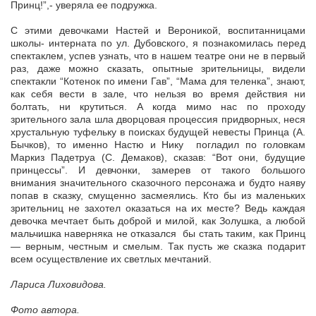
Принц!”,- уверяла ее подружка.
С этими девочками Настей и Вероникой, воспитанницами
школы- интерната по ул. Дубовского, я познакомилась перед
спектаклем, успев узнать, что в нашем театре они не в первый
раз, даже можно сказать, опытные зрительницы, видели
спектакли “Котенок по имени Гав”, “Мама для теленка”, знают,
как себя вести в зале, что нельзя во время действия ни
болтать, ни крутиться. А когда мимо нас по проходу
зрительного зала шла дворцовая процессия придворных, неся
хрустальную туфельку в поисках будущей невесты Принца (А.
Бычков), то именно Настю и Нику погладил по головкам
Маркиз Падетруа (С. Демаков), сказав: “Вот они, будущие
принцессы”. И девчонки, замерев от такого большого
внимания значительного сказочного персонажа и будто наяву
попав в сказку, смущенно засмеялись. Кто бы из маленьких
зрительниц не захотел оказаться на их месте? Ведь каждая
девочка мечтает быть доброй и милой, как Золушка, а любой
мальчишка наверняка не отказался бы стать таким, как Принц
— верным, честным и смелым. Так пусть же сказка подарит
всем осуществление их светлых мечтаний.
Лариса Лиховидова.
Фото автора.