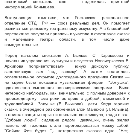
шахтинский спектакль тоже, — поделилась приятной
информацией Конышева.
Выступающие отметили, что Ростовское региональное
отделение СТД РФ — союз реальных дел. Он помогает
развиваться донскому театральному искусству. А в ближайшей
перспективе посулили привлечь к участию в фестивале сказок
и маленькие театры области, в том числе даже
самодеятельные.
Перед началом спектакля А. Былков, С. Каракосова и
начальник управления культуры и искусства Новочеркасска Е.
Архипова поприветствовали юную донскую публику,
заполнившую зал “под завязку”. А затем состоялось
ослепительное открытие долгожданного праздника Сказки —
на сцене была показана музыкальная феерия “Золушка”,
вдохновенно сыгранная новочеркасскими актерами. Было
интересно наблюдать, как внимательно, с полным доверием к
происходящему смотрели историю о доброй, отзывчивой и
трудолюбивой Золушке (Е. Бычкова) дети. Когда героиня
сказки, в очередной раз обиженная злой Мачехой (Л. Ильина),
в поисках защиты горько и печально воскликнула, глядя в зал:
“Добрые люди!”, сидящие рядом девчушки, очень желая
помочь ей, тихонько стали переговариваться между собой.
“Сейчас Фея будет…”,- нетерпеливо сказала одна. “Нет,