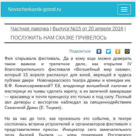
Novocherkassk-gorod.ru
Частная лавочка
|
Выпуск №15 от 20 апреля 2016
|
ПОСЛУЖИТЬ НАМ СКАЗКЕ ПРИВЕЛОСЬ
Поделиться
Фея открывала фестиваль. Да и кому еще можно доверить
такое важное и трепетное дело, как открытие IV
благотворительного фестиваля «Волшебный мир сказки»,
который 15 апреля распахнул для юной, верящей в чудеса
публики двери Новочеркасского театра драмы и комедии им.
В.Ф. Комиссаржевской? Ей, владелице волшебной палочки и
мастерице из тыквы сделать карету, а из запечной замарашки
— красавицу и почти принцессу это только и под силу. Полный
зал детворы с восторгом наблюдал за священнодействием
Сказочной Дамы (Е. Тоцкая).
Но за час до того, как произошло это событие, в театре
состоялась встреча устроителей и организаторов фестиваля с
представителями прессы. Инициатор сего замечательного
дела Андрей Былков — член правления Ростовского