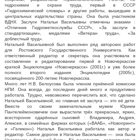
гидрохимии и охране труда, первый в СССР
«Гидрохимический словарь» и другие работы, вышедшие в
центральных издательствах страны. Она была участником
ВДНХ. Заслуги Натальи Васильевны отмечены знаками :
«Отличник Гидрометеослужбы СССР», «За заслуги в
стандартизации», медалями «Ветеран труда», «За
доблестный труд».
Натальей Васильевной был выполнен ряд авторских работ
для Ростовского Государственного Университета. Как
ответственный редактор и секретарь она участвовала в
составлении и редактировании первой в Новочеркасске
краткой Знциклопедии «Новочеркасск» (2001г.) и уже более
полного второго издания Энциклопедии (2005г.),
посвящённого 200-летию Новочеркасска.
Много лет Н.В. Белоусова была членом приёмной комиссии
НПИ. Она всегда, до последних дней много и продуктивно
работала. Трудно, невозможно перечислить всё, что сделано
Натальей Васильевной, но главная её заслуга — это её дети.
Вместе со своим замечательным мужем Юрием
Пантелеймоновичем они вырастили трёх прекрасных, ярких,
всесторонне одарённых сыновей : Владимира, Андрея,
Алексея, в семейных фирмах которых («ВААБ», «Новопринт»
и «Геликон») Наталья Васильевна работала как автор и
редактор. Самое дорогое в Наталье Васильевне — она была