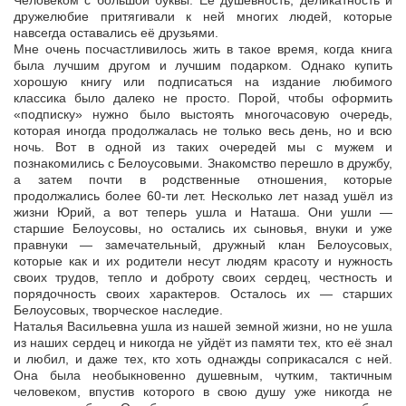
Человеком с большой буквы. Её душевность, деликатность и
дружелюбие притягивали к ней многих людей, которые
навсегда оставались её друзьями.
Мне очень посчастливилось жить в такое время, когда книга
была лучшим другом и лучшим подарком. Однако купить
хорошую книгу или подписаться на издание любимого
классика было далеко не просто. Порой, чтобы оформить
«подписку» нужно было выстоять многочасовую очередь,
которая иногда продолжалась не только весь день, но и всю
ночь. Вот в одной из таких очередей мы с мужем и
познакомились с Белоусовыми. Знакомство перешло в дружбу,
а затем почти в родственные отношения, которые
продолжались более 60-ти лет. Несколько лет назад ушёл из
жизни Юрий, а вот теперь ушла и Наташа. Они ушли —
старшие Белоусовы, но остались их сыновья, внуки и уже
правнуки — замечательный, дружный клан Белоусовых,
которые как и их родители несут людям красоту и нужность
своих трудов, тепло и доброту своих сердец, честность и
порядочность своих характеров. Осталось их — старших
Белоусовых, творческое наследие.
Наталья Васильевна ушла из нашей земной жизни, но не ушла
из наших сердец и никогда не уйдёт из памяти тех, кто её знал
и любил, и даже тех, кто хоть однажды соприкасался с ней.
Она была необыкновенно душевным, чутким, тактичным
человеком, впустив которого в свою душу уже никогда не