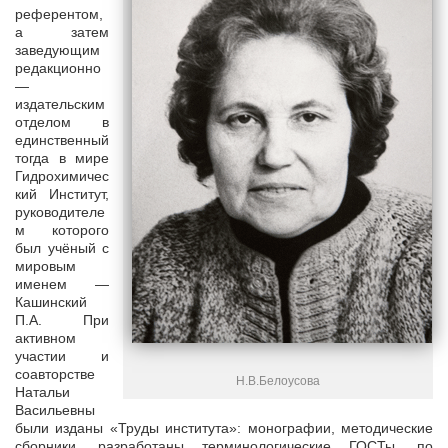
референтом,
а затем
заведующим
редакционно
—
издательским
отделом в
единственный
тогда в мире
Гидрохимичес
кий Институт,
руководителе
м которого
был учёный с
мировым
именем —
Кашинский
П.А. При
активном
участии и
соавторстве
Н.В.Белоусова
Натальи
Васильевны
были изданы «Труды института»: монографии, методические
сборники, разработаны терминологические ГОСТы, по