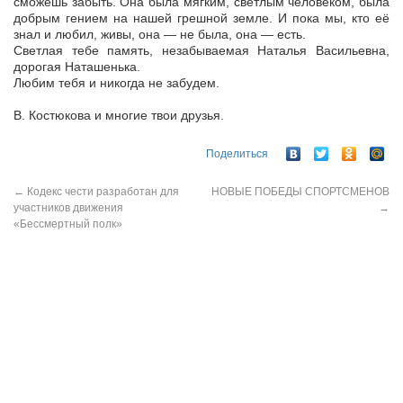
сможешь забыть. Она была мягким, светлым человеком, была
добрым гением на нашей грешной земле. И пока мы, кто её
знал и любил, живы, она — не была, она — есть.
Светлая тебе память, незабываемая Наталья Васильевна,
дорогая Наташенька.
Любим тебя и никогда не забудем.
В. Костюкова и многие твои друзья.
Поделиться
←
Кодекс чести разработан для
НОВЫЕ ПОБЕДЫ СПОРТСМЕНОВ
участников движения
→
«Бессмертный полк»