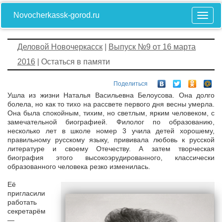
Novocherkassk-gorod.ru
Деловой Новочеркасск
|
Выпуск №9 от 16 марта
2016
| Остаться в памяти
Поделиться
Ушла из жизни Наталья Васильевна Белоусова. Она долго
болела, но как то тихо на рассвете первого дня весны умерла.
Она была спокойным, тихим, но светлым, ярким человеком, с
замечательной биографией. Филолог по образованию,
несколько лет в школе номер 3 учила детей хорошему,
правильному русскому языку, прививала любовь к русской
литературе и своему Отечеству. А затем творческая
биография этого высокоэрудированного, классически
образованного человека резко изменилась.
Её
пригласили
работать
секретарём
—