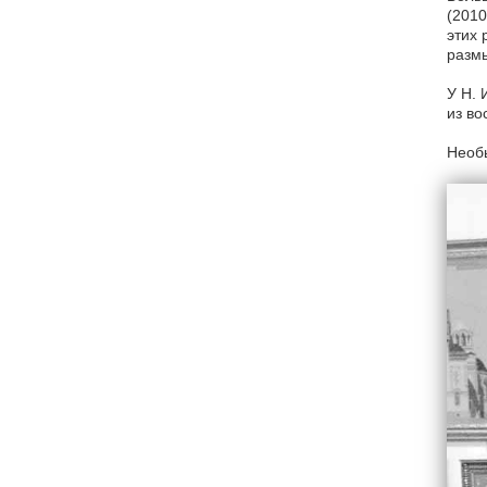
(2010
этих 
размы
У Н. 
из во
Необы