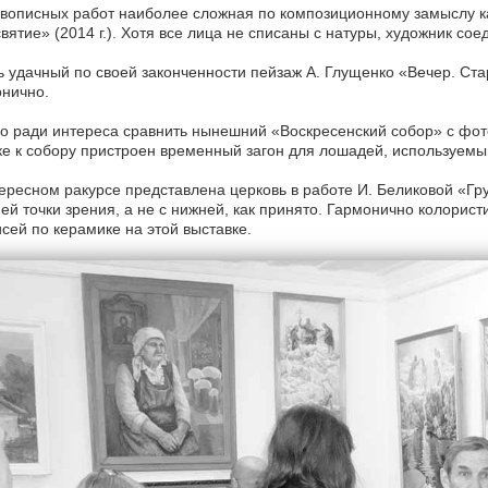
вописных работ наиболее сложная по композиционному замыслу к
вятие» (2014 г.). Хотя все лица не списаны с натуры, художник со
 удачный по своей законченности пейзаж А. Глущенко «Вечер. Стар
нично.
 ради интереса сравнить нынешний «Воскресенский собор» с фото
е к собору пристроен временный загон для лошадей, используемый
ересном ракурсе представлена церковь в работе И. Беликовой «Гру
ей точки зрения, а не с нижней, как принято. Гармонично колорист
сей по керамике на этой выставке.