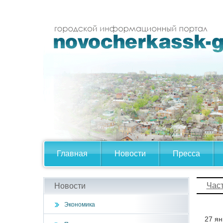
Главная
Новости
Пресса
Час
Новости
Экономика
27 ян