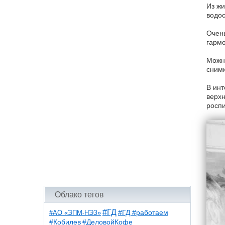
Из жи
водос
Очень
гармо
Можно
снимк
В инт
верхн
роспи
Облако тегов
#ГД
#АО «ЭПМ-НЭЗ»
#ГД #работаем
#ДеловойКофе
#Кобилев