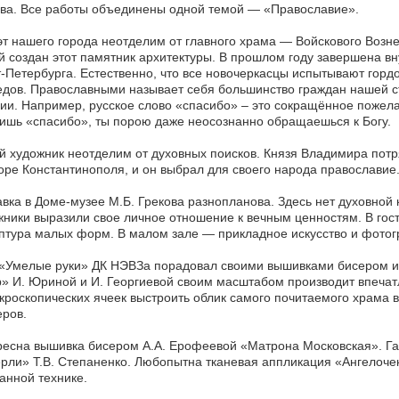
ва. Все работы объединены одной темой — «Православие».
т нашего города неотделим от главного храма — Войскового Возн
 создан этот памятник архитектуры. В прошлом году завершена в
-Петербурга. Естественно, что все новочеркасцы испытывают гордо
дов. Православными называет себя большинство граждан нашей ст
ии. Например, русское слово «спасибо» – это сокращённое пожелан
ишь «спасибо», ты порою даже неосознанно обращаешься к Богу.
 художник неотделим от духовных поисков. Князя Владимира потр
оре Константинополя, и он выбрал для своего народа православие
вка в Доме-музее М.Б. Грекова разнопланова. Здесь нет духовной 
ники выразили свое личное отношение к вечным ценностям. В гос
птура малых форм. В малом зале — прикладное искусство и фотог
«Умелые руки» ДК НЭВЗа порадовал своими вышивками бисером и 
» И. Юриной и И. Георгиевой своим масштабом производит впечатл
кроскопических ячеек выстроить облик самого почитаемого храма 
ров.
есна вышивка бисером А.А. Ерофеевой «Матрона Московская». Га
рли» Т.В. Степаненко. Любопытна тканевая аппликация «Ангелочек
нной технике.