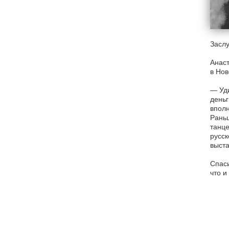
Заслу
Анаст
в Нов
— Уди
деньг
вполн
Раньш
танце
русск
выста
Спаси
что и