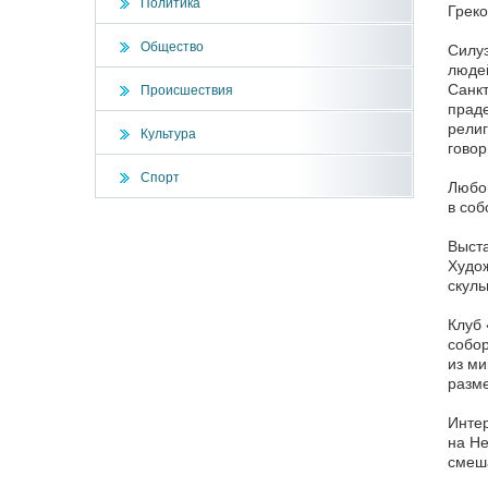
Политика
Греко
Общество
Силуэ
людей
Санкт
Происшествия
праде
религ
Культура
говор
Спорт
Любой
в соб
Выста
Худож
скуль
Клуб 
собор
из ми
разме
Интер
на Не
смеша