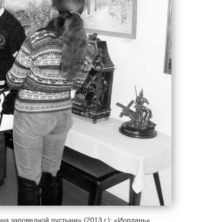
на заповедной пустыни» (2013 г.); «Иордань»