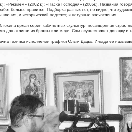
г.); «Реквием» (2002 г.); «Пасха Господня» (2005г.). Названия говор
работ больше нравится. Подборка разных лет, но видно, что художн
шления, и исторический подтекст, и натурные впечатления.
Илюхина целая серия кабинетных скульптур, посвященная страстя
ска для отливки из бронзы или меди. Сам осуществляет доводку и т
чна техника исполнения графики Ольги Дацко. Иногда ее называют