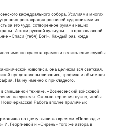
есенского кафедрального собора. Усилиями многих
нутренняя реставрация росписей художниками из
сть за это чудо, сотворенное руками наших
раны. Истоки русской культуры — в православной
ие «Спаси (тебя) Бог!». Каждый раз, когда
ясла именно красота храмов и великолепие службы
.
канонической живописи, она целиком вся светская.
тиной представлены живопись, графика и объемная
рафия. Начну именно с прикладного.
в смешанной технике. «Вознесенский войсковой
ение на зрителя. Сколько терпения нужно, чтобы
в Новочеркасске! Работа вполне приличных
рмонична по цвету вышивка крестом «Половодье
» И. Георгиевой и «Сирень» того же автора в