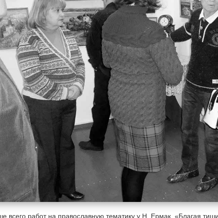
е всего работ на православную тематику у Н. Ермак. «Благая тиши