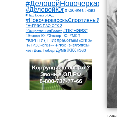
#ДеловойНовочеркасск
#ДеловойЮг
#Кобилев
#НЭВЗ
#НацПроектБКАД
#НовочеркасскъСпортивный
#НчГРЭС ПАО ОГК-2
#ПК"НЭВЗ"
#ОбщественнаяПалата
#Эксперт Юг
#Эксперт Юг #МСП
#ЮРГПУ (НПИ)
#работаем
«ОГК-2» -
Нч ГРЭС
«ОГК-2» – НчГРЭС
«ЭНЕРГОПРОМ-
Дума
ЖКХ
НЭВЗ
День Победы
НЭЗ»
ТНТ
НчГРЭС
Победа
Собор
ТПП
благоустройство
ветераны
выборы
дети
дороги
казаки
коррупция
космос
парк
общественная палата
пожар
роща
спорт
художники
театр
транспорт
Больш