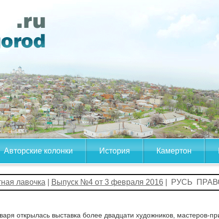
Авторские колонки
История
Камертон
тная лавочка
|
Выпуск №4 от 3 февраля 2016
| РУСЬ ПРА
варя открылась выставка более двадцати художников, мастеров-пр