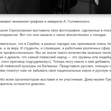
живает внимания графика и акварели А. Головинского.
асия Серпуховская выставила свои фотографии, сделанные в поез
очеркасске. Вот что она сказала о своих впечатлениях о поездке:
вительно, что в Сербии, в разных городах нас принимали очень те
и, а за веру. И студенты, и служащие, и работники различных сфер
е профессионально. Мы не знали такого количества казачьих песен
е я думала, что самый певческий народ — это грузины или индийц
 спел приговор подсудимому»). Теперь могу смело к ним добавить
ой певческой культуры на Балканах. Представьте русских, поющих н
вки помогут нам не забывать свои национальные корни и русскую к
бо всем организаторам выставки и ее участникам. Дому-музею Гре
 зритель останется доволен.