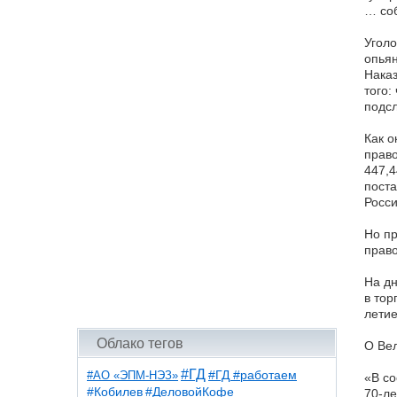
… со
Уголо
опьян
Наказ
того:
подс
Как о
право
447,4
поста
Росси
Но пр
право
На дн
в тор
летие
Облако тегов
О Вел
#ГД
#АО «ЭПМ-НЭЗ»
#ГД #работаем
«В со
#ДеловойКофе
#Кобилев
70-ле