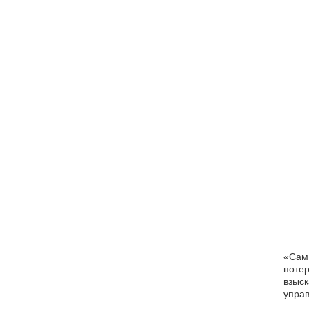
«Сам 
потер
взыск
управ