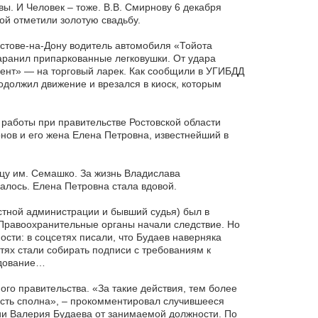
вы. И Человек – тоже. В.В. Смирнову 6 декабря
ой отметили золотую свадьбу.
остове-на-Дону водитель автомобиля «Тойота
аранил припаркованные легковушки. От удара
ент» — на торговый ларек. Как сообщили в УГИБДД
должил движение и врезался в киоск, которым
работы при правительстве Ростовской области
ов и его жена Елена Петровна, известнейший в
цу им. Семашко. За жизнь Владислава
далось. Елена Петровна стала вдовой.
стной администрации и бывший судья) был в
 Правоохранительные органы начали следствие. Но
сти: в соцсетях писали, что Будаев наверняка
етях стали собирать подписи с требованиям к
едование…
ного правительства. «За такие действия, тем более
сть сполна», – прокомментировал случившееся
ии Валерия Будаева от занимаемой должности. По