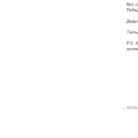
Вот, 
Побед
Деды 
Тать
P.S. 
аспек
←
ЖИЛЬЕ