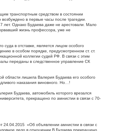
ющим транспортным средством в состоянии
 возбуждено в первые часы после трагедии.
7 лет. Однако Будаева даже не арестовали. Мало
оборвавший жизнь профессора, уже не
го суда в отставке, является лицом особого
дению в особом порядке, предусмотренном ст. ст.
кационной коллегии судей РФ. В связи с этим
иалы переданы в следственное управление СК
ой области лишила Валерия Будаева его особого
едливого наказания виновного. Но…!
Валерия Будаева, автомобиль которого врезался
иверситета, прекращено по амнистии в связи с 70-
от 24.04.2015 «Об объявлении амнистии в связи с
головное дело в отношении В.Будаева прекращено