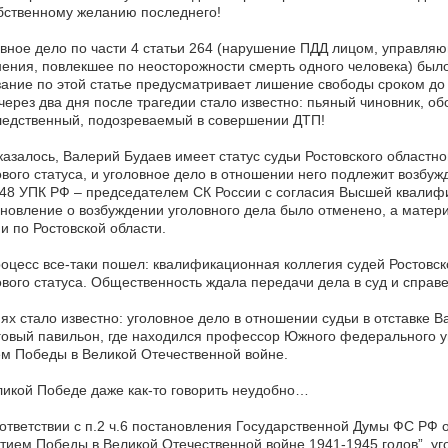
бственному желанию последнего!
вное дело по части 4 статьи 264 (нарушение ПДД лицом, управля
ения, повлекшее по неосторожности смерть одного человека) было
ание по этой статье предусматривает лишение свободы сроком до 
 через два дня после трагедии стало известно: пьяный чиновник, 
ледственный, подозреваемый в совершении ДТП!
казалось, Валерий Будаев имеет статус судьи Ростовского областно
вого статуса, и уголовное дело в отношении него подлежит возбуж
48 УПК РФ – председателем СК России с согласия Высшей квалифи
новление о возбуждении уголовного дела было отменено, а матер
и по Ростовской области.
оцесс все-таки пошел: квалификационная коллегия судей Ростовск
вого статуса. Общественность ждала передачи дела в суд и справ
ях стало известно: уголовное дело в отношении судьи в отставке 
говый павильон, где находился профессор Южного федерального ун
м Победы в Великой Отечественной войне.
икой Победе даже как-то говорить неудобно…
ответствии с п.2 ч.6 постановления Государственной Думы ФС РФ 
тием Победы в Великой Отечественной войне 1941-1945 годов”, у