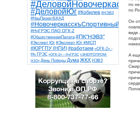
#ДеловойНовочеркасск
по не
#ДеловойЮг
по Ро
#Кобилев
#НЭВЗ
#НацПроектБКАД
Он от
#НовочеркасскъСпортивный
повле
#НчГРЭС ПАО ОГК-2
виде 
#ПК"НЭВЗ"
#ОбщественнаяПалата
подоз
#Эксперт Юг
#Эксперт Юг #МСП
нака
#ЮРГПУ (НПИ)
#работаем
«ОГК-2» -
Нч ГРЭС
«ОГК-2» – НчГРЭС
«ЭНЕРГОПРОМ-
А еще
Дума
ЖКХ
НЭВЗ
прич
День Победы
НЭЗ»
ТНТ
НчГРЭС
Смирн
Победа
Собор
ТПП
причи
благоустройство
ветераны
выборы
дети
причи
дороги
казаки
коррупция
космос
серде
парк
общественная палата
пожар
роща
Попов
спорт
художники
театр
транспорт