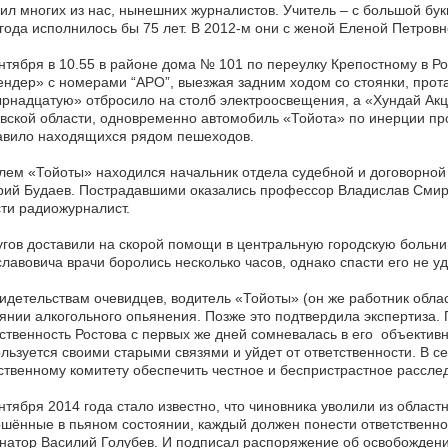
ил многих из нас, нынешних журналистов. Учитель – с большой бук
года исполнилось бы 75 лет. В 2012-м они с женой Еленой Петровн
нтября в 10.55 в районе дома № 101 по переулку Крепостному в Р
ндер» с номерами “АРО”, выезжая задним ходом со стоянки, прот
рнадцатую» отбросило на столб электроосвещения, а «Хундай Акц
вской области, одновременно автомобиль «Тойота» по инерции про
авило находящихся рядом пешеходов.
лем «Тойоты» находился начальник отдела судебной и договорной 
ий Будаев. Пострадавшими оказались профессор Владислав Смирн
ти радиожурналист.
гов доставили на скорой помощи в центральную городскую больни
лавовича врачи боролись несколько часов, однако спасти его не у
идетельствам очевидцев, водитель «Тойоты» (он же работник обла
янии алкогольного опьянения. Позже это подтвердила экспертиза.
твенность Ростова с первых же дней сомневалась в его объективно
льзуется своими старыми связями и уйдет от ответственности. В с
твенному комитету обеспечить честное и беспристрастное рассл
нтября 2014 года стало известно, что чиновника уволили из област
шённые в пьяном состоянии, каждый должен понести ответственно
натор Василий Голубев. И подписал распоряжение об освобожден