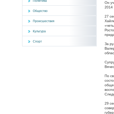
Политика
Он уч
2014 
Общество
27 се
Хайле
Происшествия
«четы
Росто
Культура
прид
Спорт
За ру
Валер
облас
Супру
Вячес
По св
состо
общес
воспо
Следс
29 се
совер
губер