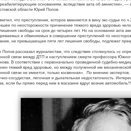
реабилитирующим основаниям, вследствие акта об амнистии», —
стовской области Юрий Попов.
метил, что преступление, которое вменяется в вину экс-судье по ч
кшее по неосторожности причинение тяжкого вреда здоровью чело
лишения свободы на срок до четырех лет. Но на основании акта а
реваемых и обвиняемых в совершении преступлений по неосторож
зание, не превышающее пяти лет лишения свободы, подлежат пре
 Попов рассказал журналистам, что следствие столкнулось «с оп
инной связи между ДТП и наступлением смерти профессора Южног
ова. В соответствии с первоначально проведенной судебно-медиц
нен тяжкий вред здоровью, но между полученной им механическо
нной связи не имеется, только косвенная». По мнению экспертов,
чно-сосудистая, легочная и дыхательная недостаточность. Интерес
а, если бы прямо перед ним в магазине вдруг возник автомобиль?!