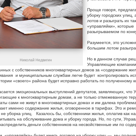
Проще говоря, предлага
уборку городских улиц,
лотов и разыграть их та
«управляйки», которые
разыгрываемом по конк
Разумеется, это усложн
большим лотом разыграт
Но в данном случае реш
Николай Недвигин
Управляющие компании 
нных с собственников многоквартирных домов за «содержание жи
вания и муниципальным службам легче будет контролировать испо
тории «своего» района будет исправно работать по полученному ко
асается эмоциональных выступлений депутатов, заявляющих, что
гающие к многоквартирным домам, а не только отмежеванную терри
аты сами не живут в многоквартирных домах и им далека проблема
ает именно содержание жилья, оговоренное в тарифах. Это и ремон
 не уборка улиц. Казалось бы, собственники жилья, оплатив как н
итывать на обслуживание дома и уборку города. Но, по сути, Уп
аспределить деньги собственников на несвойственные им по соде
и «управляйка» будет иметь договор на уборку улиц — мы получим