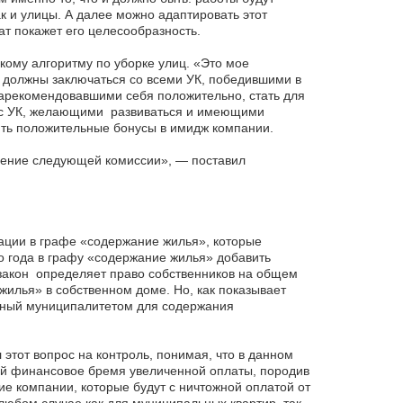
ак и улицы. А далее можно адаптировать этот
тат покажет его целесообразность.
кому алгоритму по уборке улиц. «Это мое
 должны заключаться со всеми УК, победившими в
зарекомендовавшими себя положительно, стать для
о с УК, желающими развиваться и имеющими
ить положительные бонусы в имидж компании.
трение следующей комиссии», — поставил
кации в графе «содержание жилья», которые
го года в графу «содержание жилья» добавить
закон определяет право собственников на общем
жилья» в собственном доме. Но, как показывает
нный муниципалитетом для содержания
 этот вопрос на контроль, понимая, что в данном
ей финансовое бремя увеличенной оплаты, породив
ие компании, которые будут с ничтожной оплатой от