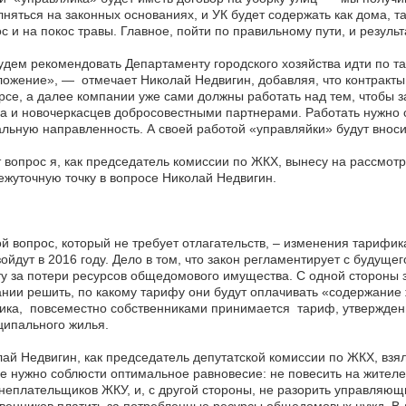
няться на законных основаниях, и УК будет содержать как дома, т
с и на покос травы. Главное, пойти по правильному пути, и резуль
дем рекомендовать Департаменту городского хозяйства идти по та
ожение», — отмечает Николай Недвигин, добавляя, что контракты
рсе, а далее компании уже сами должны работать над тем, чтобы 
а и новочеркасцев добросовестными партнерами. Работать нужн
льную направленность. А своей работой «управляйки» будут внос
 вопрос я, как председатель комиссии по ЖКХ, вынесу на рассмо
жуточную точку в вопросе Николай Недвигин.
й вопрос, который не требует отлагательств, – изменения тарифи
ойдут в 2016 году. Дело в том, что закон регламентирует с будуще
у за потери ресурсов общедомового имущества. С одной стороны 
нии решить, по какому тарифу они будут оплачивать «содержание 
тика, повсеместно собственниками принимается тариф, утвержде
ипального жилья.
ай Недвигин, как председатель депутатской комиссии по ЖКХ, взял
е нужно соблюсти оптимальное равновесие: не повесить на жител
неплательщиков ЖКУ, и, с другой стороны, не разорить управляющ