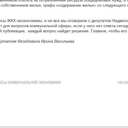
венников платить за потребленные ресурсы общедомовых нужд. В 
 собственников жилья, графа «содержание жилья» со следующего
сы ЖКХ нескончаемы, и не все мы оговорили с депутатом Недвиги
т для вопросов коммунальной сферы, если у него нет ответа сегодн
 публикации, каждый вопрос найдет решение. Главное, чтобы его
путатом беседовала Ирина Васильева
ОСЫ КОММУНАЛЬНОЙ ЭКОНОМИКИ
НА Н