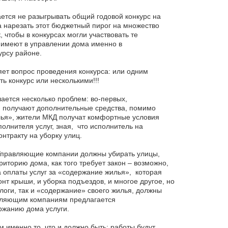
ется не разыгрывать общий годовой конкурс на
 а нарезать этот бюджетный пирог на множество
к, чтобы в конкурсах могли участвовать те
 имеют в управлении дома именно в
урсу районе.
яет вопрос проведения конкурса: или одним
ь конкурс или несколькими!!!
ается несколько проблем: во-первых,
получают дополнительные средства, помимо
лья», жители МКД получат комфортные условия
лнителя услуг, зная, что исполнитель на
нтракту на уборку улиц.
 Управляющие компании должны убирать улицы,
торию дома, как того требует закон – возможно,
 оплаты услуг за «содержание жилья», которая
т крыши, и уборка подъездов, и многое другое, но
алоги, так и «содержание» своего жилья, должны
равляющим компаниям предлагается
ржанию дома услуги.
 именно то, что и должно быть: работы будут