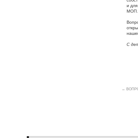
собст
и для
МОП.
Вопро
откры
нашей
С де
←
ВОПР