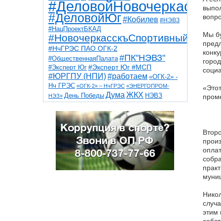
#ДеловойНовочеркасск
выпол
#ДеловойЮг
вопро
#Кобилев
#НЭВЗ
#НацПроектБКАД
Мы бу
#НовочеркасскъСпортивный
предл
#НчГРЭС ПАО ОГК-2
конку
#ПК"НЭВЗ"
#ОбщественнаяПалата
город
#Эксперт Юг
#Эксперт Юг #МСП
социа
#ЮРГПУ (НПИ)
#работаем
«ОГК-2» -
Нч ГРЭС
«ОГК-2» – НчГРЭС
«ЭНЕРГОПРОМ-
«Этот
Дума
ЖКХ
НЭВЗ
День Победы
НЭЗ»
проме
ТНТ
НчГРЭС
Победа
Собор
ТПП
благоустройство
ветераны
выборы
дети
дороги
казаки
коррупция
космос
Второ
парк
общественная палата
пожар
роща
произ
спорт
художники
театр
транспорт
оплат
собра
прак
муниц
Никол
случа
этим 