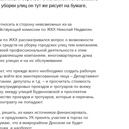
уборки улиц он тут же рисует на бумаге,
тносить в сторону невозможных из-за
ействующей комиссии по ЖКХ Николай Недвигин.
ии по ЖКХ рассматривался вопрос о возможности
 средств на уборку городских улиц тем компаниям,
своей профессиональной деятельности к этим
Управляющим компаниям, многоквартирные дома
тих улицах и на их обслуживании.
ет, что прежде всего необходимо создать рабочую
ны войти все заинтересованные лица – Департамент
нии, депутаты и т.д. – и просчитать стоимость
внутридворовых проездов и тротуаров по всему
еру, между улицей Буденновской и проспектом
ество проездов и тротуаров, которые в перечень
онтракту не попадают.
, решить, из каких источников финансировать,
 и предложить УК принять участие в торгах по
Думаю, что в микрорайоне Донском не будет
шек, и наоборот.