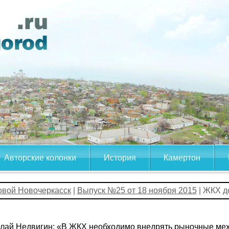
Авторские колонки
История
Камертон
овой Новочеркасск
|
Выпуск №25 от 18 ноября 2015
| ЖКХ д
лай Недвигин: «В ЖКХ необходимо внедрять рыночные мех