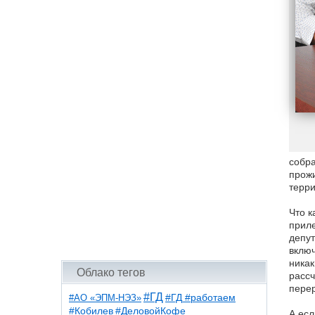
собра
прожи
терри
Что к
приле
депут
включ
никак
Облако тегов
рассч
перер
#ГД
#АО «ЭПМ-НЭЗ»
#ГД #работаем
#ДеловойКофе
#Кобилев
А есл