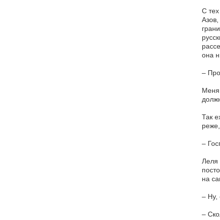
С тех
Азов,
грани
русск
рассе
она н
– Про
Меня 
должн
Так е
реже,
– Гос
Леля 
посто
на са
– Ну,
– Ско