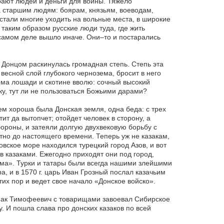
рают людей и деньги для войны. Тяжело
а старшим людям: боярам, князьям, воеводам,
стали многие уходить на вольные места, в широкие
и таким образом русские люди туда, где жить
 самом деле вышло иначе. Они–то и постарались
 Донцом раскинулась громадная степь. Степь эта
весной слой глубокого чернозема, бросит в него
рма лошади и скотине вволю: сочный высокий
ку, тут ли не пользоваться Божьими дарами?
м хороша была Донская земля, одна беда: с трех
ит да вытопчет; отойдет человек в сторону, а
бороны, и затеяли долгую двухвековую борьбу с
стно до настоящего времени. Теперь уж не казакам,
овское море находился турецкий город Азов, и вот
ов казаками. Ежегодно приходят они под город,
дома». Турки и татары были всегда нашими злейшими
а, и в 1570 г. царь Иван Грозный послал казачьим
тих пор и ведет свое начало «Донское войско».
рмак Тимофеевич с товарищами завоевал Сибирское
у. И пошла слава про донских казаков по всей