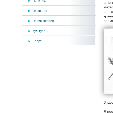
Политика
и не 
матер
Общество
впеча
краев
време
Происшествия
Культура
Спорт
Знае
Я пос