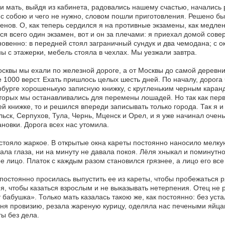
и мать, выйдя из кабинета, радовались нашему счастью, начались 
 с собою и чего не нужно, словом пошли приготовления. Решено бы
енов. О, как теперь сердился я на противные экзамены, как медле
ся всего один экзамен, вот и он за плечами: я приехал домой сове
овенно: в передней стоял заграничный сундук и два чемодана; с 
ы с этажерки, мебель стояла в чехлах. Мы уезжали завтра.
сквы мы ехали по железной дороге, а от Москвы до самой деревн
 1000 верст. Ехать пришлось целых шесть дней. По началу, дорога
бурге хорошенькую записную книжку, с кругленьким черным каранд
торых мы останавливались для перемены лошадей. Но так как перв
ей книжке, то и решился впереди записывать только города. Так я и 
ьск, Серпухов, Тула, Чернь, Мценск и Орел, и я уже начинал очень
новки. Дорога всех нас утомила.
стояло жаркое. В открытые окна кареты постоянно наносило мелку
ала глаза, ни на минуту не давала покоя. Лёля хныкал и поминутно
е лицо. Платок с каждым разом становился грязнее, а лицо его все
постоянно просилась выпустить ее из кареты, чтобы пробежаться
я, чтобы казаться взрослым и не выказывать нетерпения. Отец не 
 бабушка». Только мать казалась такою же, как постоянно: без уст
ня провизию, резала жареную курицу, оделяла нас печеными яйцам
ы без дела.