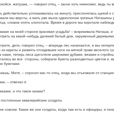
окойся, матушка, — говорил отец, – засни хоть немножко, ведь ты в
ь действительно успокаивалась на минуту, прислонялась щекой к с
жали мы версты, а мать уже мыла одеколоном грязные Наташины р
тца, словом опять хлопотала. Время в дороге мы коротали наблю
 какая на моей стороне красивая усадьба! – вскрикивала Наташа, и
треть на какой–нибудь далекий белый дом, окруженный деревьями
трите, дети, говорил отец, – впереди лес начинается, и мы нетерп
 из кареты и размять отсидевшие ноги на мягкой траве веселого гу
а нами, теперь леса щеголяли широкими дубами, вязами и стройн
гались во все стороны, собирали букеты разноцветных цветов и, в
и букетами.
наешь, Митя, – спросил как–то отец, когда мы отъезжали от станции
аки, – отвечал я.
 казаки, а что такое казаки?
 постоянные кавалерийские солдаты.
 не совсем. Какие же они солдаты, когда там есть и офицеры, и ген