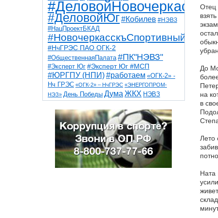
#ДеловойНовочеркасск
Отец 
#ДеловойЮг
взять
#Кобилев
#НЭВЗ
экзам
#НацПроектБКАД
остал
#НовочеркасскъСпортивный
обыкн
#НчГРЭС ПАО ОГК-2
убран
#ПК"НЭВЗ"
#ОбщественнаяПалата
#Эксперт Юг
#Эксперт Юг #МСП
До Мо
#ЮРГПУ (НПИ)
#работаем
«ОГК-2» -
более
Нч ГРЭС
«ОГК-2» – НчГРЭС
«ЭНЕРГОПРОМ-
Петер
Дума
ЖКХ
НЭВЗ
на ко
День Победы
НЭЗ»
ТНТ
НчГРЭС
в сво
Победа
Собор
ТПП
Подол
благоустройство
ветераны
выборы
дети
Степа
дороги
казаки
коррупция
космос
парк
общественная палата
пожар
роща
Лето 
спорт
художники
театр
транспорт
забив
потно
Ната 
усили
живет
склад
минут