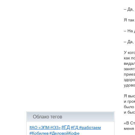
– Да,
Я так
– На 
– Да,
У ког
как п
видал
занят
приез
здоро
удово
Я выс
и гро
было 
и быс
Облако тегов
«В Ст
#ГД
#АО «ЭПМ-НЭЗ»
#ГД #работаем
меня 
#ДеловойКофе
#Кобилев