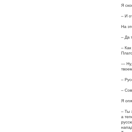
Я ско
– И о
На эт
– Да 
– Как
Плато
— Ну,
твоем
– Рус
– Сов
Я опя
– Ты 
а теп
русск
напад