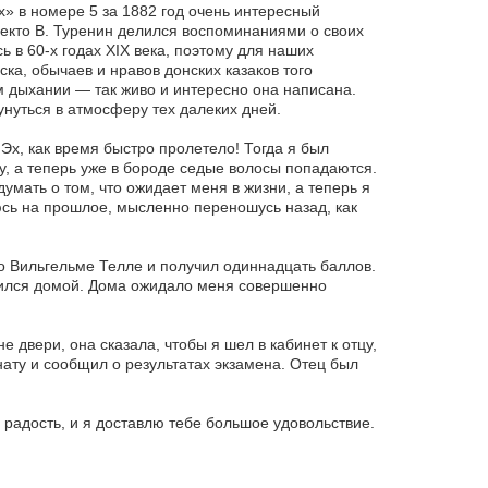
х» в номере 5 за 1882 год очень интересный
Некто В. Туренин делился воспоминаниями о своих
ь в 60-х годах ХIХ века, поэтому для наших
ка, обычаев и нравов донских казаков того
м дыхании — так живо и интересно она написана.
унуться в атмосферу тех далеких дней.
Эх, как время быстро пролетело! Тогда я был
у, а теперь уже в бороде седые волосы попадаются.
умать о том, что ожидает меня в жизни, а теперь я
сь на прошлое, мысленно переношусь назад, как
о Вильгельме Телле и получил одиннадцать баллов.
вился домой. Дома ожидало меня совершенно
 двери, она сказала, чтобы я шел в кабинет к отцу,
нату и сообщил о результатах экзамена. Отец был
е радость, и я доставлю тебе большое удовольствие.