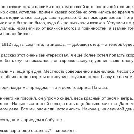
 пор казаки стали нашими оплотом по всей юго–восточной границе
 но снова уступлен, причем казаки особенно отличились во время т
ца отодвигалась все дальше и дальше. С их помощью воевал Петр 
их с кем бы то ни было, куда бы не вызывали казаков. Уступили им
лились, избавили их от всяких налогов и повинностей, а взамен то
и понадобилась.
 1812 год ты сам читал и знаешь, — добавил отец, – а теперь будешь
рассказ этот очень заинтересовал, я еще более хотел попасть скор
о быть скучно показалось, она крепко заснула, уронив свою голов
хали мы еще три дня. Местность совершенно изменилась. Лесов со
 с обеих сторон кареты потянулись скучные степи. Глазу не на чем
поди, когда мы приедем, – то и дело говорила Наташа.
ничего не говорил, он угрюмо сидел, весь красный от зноя и ветр
янно. Напьешься теплой воды, а пить еще больше хочется. Даже ма
мом деле. Все мы раскисли, истомились. Наконец, на седьмой день
 сегодня мы приедем к бабушке.
лько верст еще осталось? – спросил я.