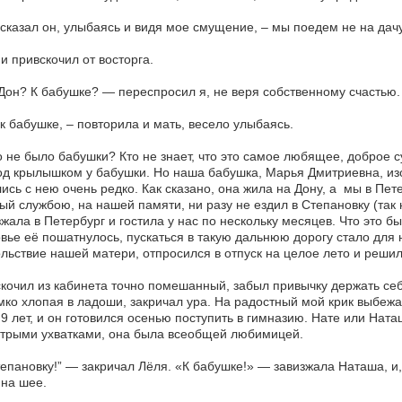
 сказал он, улыбаясь и видя мое смущение, – мы поедем не на дачу
 и привскочил от восторга.
Дон? К бабушке? — переспросил я, не веря собственному счастью.
 к бабушке, – повторила и мать, весело улыбаясь.
о не было бабушки? Кто не знает, что это самое любящее, доброе с
од крылышком у бабушки. Но наша бабушка, Марья Дмитриевна, из
ись с нею очень редко. Как сказано, она жила на Дону, а мы в Петер
ый службою, на нашей памяти, ни разу не ездил в Степановку (так
жала в Петербург и гостила у нас по нескольку месяцев. Что это б
вье её пошатнулось, пускаться в такую дальнюю дорогу стало для 
льствие нашей матери, отпросился в отпуск на целое лето и решил
кочил из кабинета точно помешанный, забыл привычку держать себ
мко хлопая в ладоши, закричал ура. На радостный мой крик выбежа
9 лет, и он готовился осенью поступить в гимназию. Нате или Ната
трыми ухватками, она была всеобщей любимицей.
епановку!” — закричал Лёля. «К бабушке!» — завизжала Наташа, и
на шее.