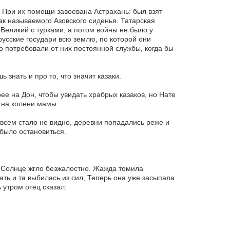
. При их помощи завоевана Астрахань: был взят
ак называемого Азовского сиденья. Татарская
Великий с турками, а потом войны не было у
 русские государи всю землю, по которой они
го потребовали от них постоянной службы, когда бы
 знать и про то, что значит казаки.
ее на Дон, чтобы увидать храбрых казаков, но Нате
у на колени мамы.
всем стало не видно, деревни попадались реже и
 было остановиться.
а. Солнце жгло безжалостно. Жажда томила
ть и та выбилась из сил, Теперь она уже засыпала
 утром отец сказал: