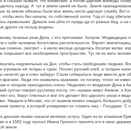
о и слышно бывало, что княжеские, а потом царские воеводы соби
дилось народу. А тут и земли своей не было. Земля принадлежал
ые за землю обязаны были всю жизнь нести царскую службу. Вот и 
, чтобы жить без начала, по собственной охоте. Год от году убегал
ось привольнее. Думали они уйти от нужды да от разных бед, а на
е других на пользу родины.
ному теченью реки Дона, с его притоками: Хопром, Медведицею и
а к себе человека богатством растительности. Взроет землепашец 
ые семена, смотрит – в июле месяце уродилась богатая жатва: ко
ь покрывает все необозримое пространство. Тут ли не жить челове
янулись недовольные на Дон, чтобы стать свободными людьми. Все
н угрожали ей татары и турки. Посеет русский хлеб, а татарин налет
ы налетят да в плен заберут. Стали собираться люди вместе для о
 врагами. Люди эти назвались казаками, но почему, точно не изве
кам и татарам приходилось плохо. Недалеко от впадения Дона в Аз
кий султан говорит русскому послу, что «казаки живут Азовом, а Аз
яют его, берут пленных и все это делают без царского указа и ве
ми. Увидали в Москве, что от казаков можно ожидать большого добр
нам грамоту, в которой уговаривал их служить ему – Государю. С э
е донские казаки оказали великую услугу. Один из их атаманов Е
во и в 1582 году просил Ивана Грозного принять его в свою держав
ой земле.