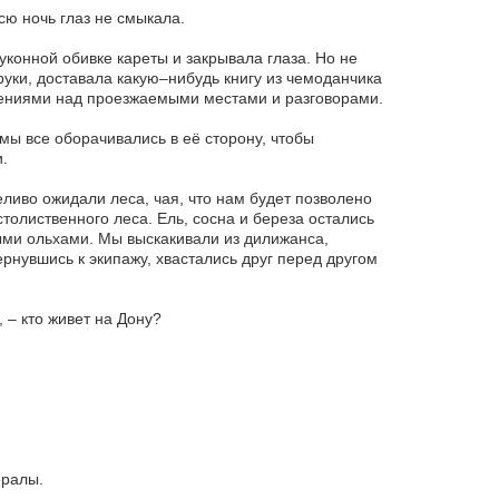
сю ночь глаз не смыкала.
уконной обивке кареты и закрывала глаза. Но не
уки, доставала какую–нибудь книгу из чемоданчика
дениями над проезжаемыми местами и разговорами.
 мы все оборачивались в её сторону, чтобы
.
еливо ожидали леса, чая, что нам будет позволено
столиственного леса. Ель, сосна и береза остались
ыми ольхами. Мы выскакивали из дилижанса,
ернувшись к экипажу, хвастались друг перед другом
, – кто живет на Дону?
ералы.