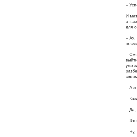
– Усп
И мат
отъез
для о
– Ах,
посмо
– Смо
выйти
уже з
разбе
своим
– А з
– Каз
– Да,
– Это
– Ну,