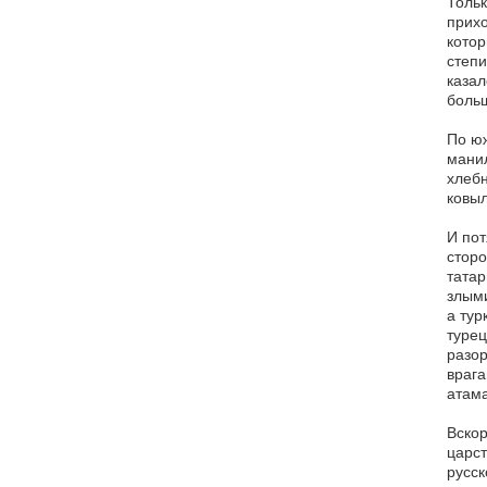
Тольк
прихо
котор
степи
казал
больш
По юж
манил
хлебн
ковыл
И пот
сторо
татар
злыми
а тур
турец
разор
врага
атама
Вскор
царст
русск