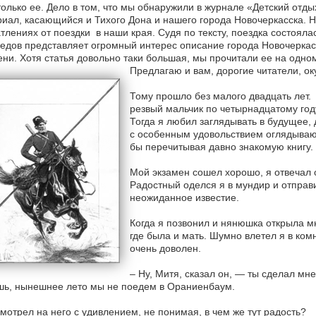
только ее. Дело в том, что мы обнаружили в журнале «Детский отды
иал, касающийся и Тихого Дона и нашего города Новочеркасска. 
тлениях от поездки в наши края. Судя по тексту, поездка состоялас
едов представляет огромный интерес описание города Новочеркасс
ни. Хотя статья довольно таки большая, мы прочитали ее на одно
Предлагаю и вам, дорогие читатели, ок
Тому прошло без малого двадцать лет. 
резвый мальчик по четырнадцатому год
Тогда я любил заглядывать в будущее, д
с особенным удовольствием оглядываю
бы перечитывая давно знакомую книгу.
Мой экзамен сошел хорошо, я отвечал 
Радостный оделся я в мундир и отпра
неожиданное известие.
Когда я позвонил и нянюшка открыла мне
где была и мать. Шумно влетел я в ком
очень доволен.
– Ну, Митя, сказал он, — ты сделал мн
шь, нынешнее лето мы не поедем в Ораниенбаум.
мотрел на него с удивлением, не понимая, в чем же тут радость?