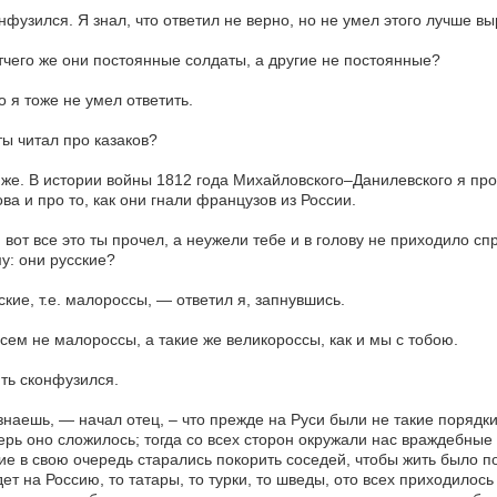
нфузился. Я знал, что ответил не верно, но не умел этого лучше вы
тчего же они постоянные солдаты, а другие не постоянные?
о я тоже не умел ответить.
ты читал про казаков?
 же. В истории войны 1812 года Михайловского–Данилевского я про
ва и про то, как они гнали французов из России.
 вот все это ты прочел, а неужели тебе и в голову не приходило спро
у: они русские?
ские, т.е. малороссы, — ответил я, запнувшись.
сем не малороссы, а такие же великороссы, как и мы с тобою.
ть сконфузился.
знаешь, — начал отец, – что прежде на Руси были не такие порядки
ерь оно сложилось; тогда со всех сторон окружали нас враждебные 
ие в свою очередь старались покорить соседей, чтобы жить было п
ет на Россию, то татары, то турки, то шведы, ото всех приходилось