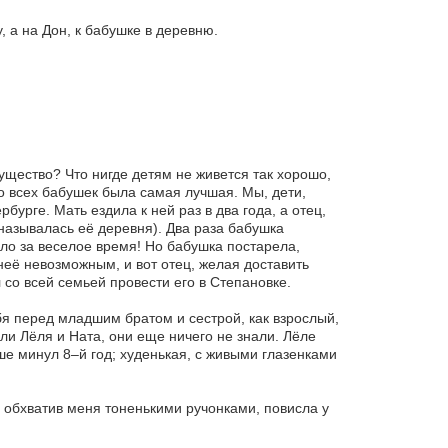
, а на Дон, к бабушке в деревню.
ущество? Что нигде детям не живется так хорошо,
о всех бабушек была самая лучшая. Мы, дети,
бурге. Мать ездила к ней раз в два года, а отец,
 называлась её деревня). Два раза бабушка
ыло за веселое время! Но бабушка постарела,
неё невозможным, и вот отец, желая доставить
 со всей семьей провести его в Степановке.
я перед младшим братом и сестрой, как взрослый,
ли Лёля и Ната, они еще ничего не знали. Лёле
ше минул 8–й год; худенькая, с живыми глазенками
, обхватив меня тоненькими ручонками, повисла у