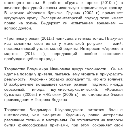
ставящего опыты. В работе «Груша и орех» (2010 г.) в
качестве фактурной основы использует керамическую крошку.
В картине «Красная бутылка. Груши» (2002 г.) применяет
кукурузную крупу. Экспериментаторский подход тоже имеет
право на жизнь. Выдержит ли испытанием временем —
вопрос другой.
«Тропинка у реки» (2011г.) написана в теплых тонах. Плакучая
ива склонила свои ветки у маленькой речушки – тихий,
ностальгический уголок малой родины. Интересен «Агролес в
марте» (2014 г.), передающий особое состояние
пробуждающейся природы.
Творчество Владимира Ивановича чуждо салонности. Он не
идет на поводу у зрителя, пытаясь ему угодить и приукрасить
реальность. Художник образно исследует то, что его волнует.
В изображение вкладывает самый разный подтекст, иногда
серьезный, иногда шутливо-саркастический. «Красная
бутылка» (2005г.) и «Яблоки» (2005 г.) по стилистике близки
произведениям Петрова-Водкина.
Творчество Владимира Шкуропадского питается больше
интеллектом, чем эмоциями. Художнику равно интересны
различные техники и материалы. Он откликается на вопросы
бытия философскими притчами, при этом сохраняет свой