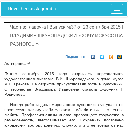
Novocherkassk-gorod.ru
Частная лавочка
|
Выпуск №37 от 23 сентября 2015
|
ВЛАДИМИР ШКУРОПАДСКИЙ: «ХОЧУ ИСКУССТВА
РАЗНОГО…»
Поделиться
Ах, вернисаж!
Пятого сентября 2015 года открылась персональная
художественная выставка В.И. Шкуропадского в доме–музее
М.Б. Грекова. На открытии присутствовали гости и художники.
О творчестве Владимира Ивановича сказала художник Т.
Родионова:
— Иногда работы дипломированных художников уступают по
профессионализму любительским. «Любитель» — от слова
любить. Профессионализм иногда превращает творчество в
ремесленность, выхолащивает его. Сохранить постоянно
юношеский восторг, конечно, сложно, и это не всегда от нас