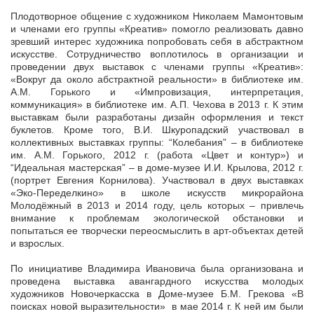
Плодотворное общение с художником Николаем Мамонтовым
и членами его группы «Креатив» помогло реализовать давно
зревший интерес художника попробовать себя в абстрактном
искусстве. Сотрудничество воплотилось в организации и
проведении двух выставок с членами группы «Креатив»:
«Вокруг да около абстрактной реальности» в библиотеке им.
А.М. Горького и «Импровизация, интерпретация,
коммуникация» в библиотеке им. А.П. Чехова в 2013 г. К этим
выставкам были разработаны дизайн оформления и текст
буклетов. Кроме того, В.И. Шкуропадский участвовал в
коллективных выставках группы: “Колебания” – в библиотеке
им. А.М. Горького, 2012 г. (работа «Цвет и контур») и
“Идеальная мастерская” – в доме-музее И.И. Крылова, 2012 г.
(портрет Евгения Корнилова). Участвовал в двух выставках
«Эко-Переделкино» в школе искусств микрорайона
Молодёжный в 2013 и 2014 году, цель которых – привлечь
внимание к проблемам экологической обстановки и
попытаться ее творчески переосмыслить в арт-объектах детей
и взрослых.
По инициативе Владимира Ивановича была организована и
проведена выставка авангардного искусства молодых
художников Новочеркасска в Доме-музее Б.М. Грекова «В
поисках новой выразительности» в мае 2014 г. К ней им были