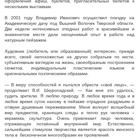
оформления афиш, буклетов, пригласительных билетов к
нескольким выставкам.
В 2001 году Владимир Иванович осуществил поездку на
Академическую дачу под Вышний Волочек Тверской области.
Две недели интенсивных этюдных работ в красивейшем и
знаменитом месте дали неоценимый опыт в работе над
натурным пейзажем.
Художник (любитель или образованный) интересен, прежде
всего, своей непохожестью на других собратьев по кисти,
субъективным взглядом на жизнь, своеобразным построением
сюжетов, индивидуальным пластическим языком и
оригинальными поэтическими образами.
— В меру способностей я пытался обрести «своё лицо», —
продолжает В.И. Шкуропадский. — Как мне это удалось,
судить зрителю. Я люблю природу. В любое время года и в
любое время суток нахожу в пейзаже отрадное раздумьям и
отзвуки душевным переживаниям. Меня волнует волшебный
мир предметов, хранящих следы и тепло рук человека –
керамика, скульптура. Очень привлекает лицо человека,
отражающее потаённый внутренний мир. Естественно,
сильнейшим стимулом творчества является красота женского
тела в бесконечном многообразии ее проявлений.