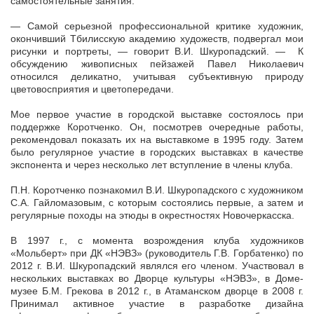
самостоятельные занятия.
— Самой серьезной профессиональной критике художник,
окончивший Тбилисскую академию художеств, подвергал мои
рисунки и портреты, — говорит В.И. Шкуропадский. — К
обсуждению живописных пейзажей Павел Николаевич
относился деликатно, учитывая субъективную природу
цветовосприятия и цветопередачи.
Мое первое участие в городской выставке состоялось при
поддержке Коротченко. Он, посмотрев очередные работы,
рекомендовал показать их на выставкоме в 1995 году. Затем
было регулярное участие в городских выставках в качестве
экспонента и через несколько лет вступление в члены клуба.
П.Н. Коротченко познакомил В.И. Шкуропадского с художником
С.А. Гайломазовым, с которым состоялись первые, а затем и
регулярные походы на этюды в окрестностях Новочеркасска.
В 1997 г., с момента возрождения клуба художников
«Мольберт» при ДК «НЭВЗ» (руководитель Г.В. Горбатенко) по
2012 г. В.И. Шкуропадский являлся его членом. Участвовал в
нескольких выставках во Дворце культуры «НЭВЗ», в Доме-
музее Б.М. Грекова в 2012 г., в Атаманском дворце в 2008 г.
Принимал активное участие в разработке дизайна