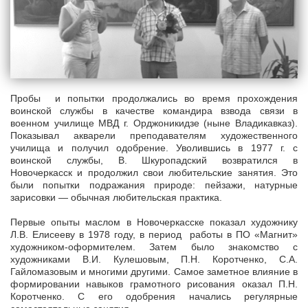
Пробы и попытки продолжались во время прохождения
воинской службы в качестве командира взвода связи в
военном училище МВД г. Орджоникидзе (ныне Владикавказ).
Показывал акварели преподавателям художественного
училища и получил одобрение. Уволившись в 1977 г. с
воинской службы, В. Шкуропадский возвратился в
Новочеркасск и продолжил свои любительские занятия. Это
были попытки подражания природе: пейзажи, натурные
зарисовки — обычная любительская практика.
Первые опыты маслом в Новочеркасске показал художнику
Л.В. Елисееву в 1978 году, в период работы в ПО «Магнит»
художником-оформителем. Затем было знакомство с
художниками В.И. Кулешовым, П.Н. Коротченко, С.А.
Гайломазовым и многими другими. Самое заметное влияние в
формировании навыков грамотного рисования оказал П.Н.
Коротченко. С его одобрения начались регулярные