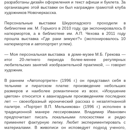
разработаны дизайн оформления и текст афиши и буклета. За
организацию этой выставки он был награжден грамотой клуба
художников Новочеркасска.
Персональные выставки Шкуропадского проходили в
библиотеке им. М. Горького в 2010 году, где экспонировалось 8
натюрмортов, а в библиотеке им. А.П. Чехова в 2011 году
прошла выставка «Где раки зимуют?» (экспонировалось 10
натюрмортов и автопортрет углем).
— Моя персональная выставка в доме-музее М.Б. Грекова —
итог 20-летнего периода более-менее регулярных
любительских занятий изобразительной практикой, — говорит
художник.
В раннем «Автопортрете» (1996 г.) он представил себя в
тельнике и пиратском платке: произведение небольших
размеров и наиболее романтичное из всех. «Искушение
цветом» относится к авангардным произведениям последних
лет — своеобразный иронический рассказ о незапятнанной
палитре. «Портрет В.П. Мельникова» (1996 г.) исполнен в
традиционной манере лессировками. Владимир Иванович
предпочитает писать локальными плоскостями и редко
применяет фактурную лепку. Любит экспериментировать с
материалами. В живописи он исповедует подход ученого,