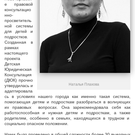
е правовой
консультацио
нно-
просветитель
ной системы
для детей и
подростков.
Созданная в
рамках
настоящего
проекта
Детская
Юридическая
Консультация
(ДЮК) прочно
Наталья Плахова
утвердилась и
адаптировала
сь в условиях нашего города как именно такая система,
помогающая детям и подросткам разобраться в волнующих
их правовых вопросах. Она зарекомендовала себя как
работоспособная и нужная детям и подросткам, а также
родителям, особенно в семьях, находящихся в трудном и
социально опасном положении.
Нами было проведено в общей сложности более 30 выездных