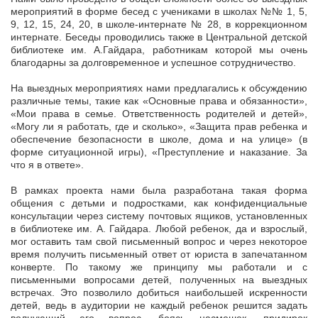
мероприятий в форме бесед с учениками в школах №№ 1, 5,
9, 12, 15, 24, 20, в школе-интернате № 28, в коррекционном
интернате. Беседы проводились также в Центральной детской
библиотеке им. А.Гайдара, работникам которой мы очень
благодарны за долговременное и успешное сотрудничество.
На выездных мероприятиях нами предлагались к обсуждению
различные темы, такие как «Основные права и обязанности»,
«Мои права в семье. Ответственность родителей и детей»,
«Могу ли я работать, где и сколько», «Защита прав ребенка и
обеспечение безопасности в школе, дома и на улице» (в
форме ситуационной игры), «Преступление и наказание. За
что я в ответе».
В рамках проекта нами была разработана такая форма
общения с детьми и подростками, как конфиденциальные
консультации через систему почтовых ящиков, установленных
в библиотеке им. А. Гайдара. Любой ребенок, да и взрослый,
мог оставить там свой письменный вопрос и через некоторое
время получить письменный ответ от юриста в запечатанном
конверте. По такому же принципу мы работали и с
письменными вопросами детей, полученных на выездных
встречах. Это позволило добиться наибольшей искренности
детей, ведь в аудитории не каждый ребенок решится задать