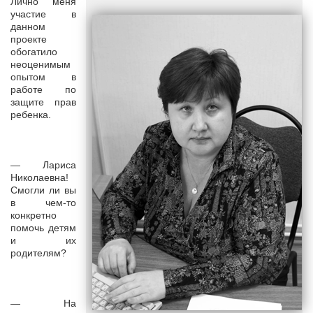
Лично меня
участие в
данном
проекте
обогатило
неоценимым
опытом в
работе по
защите прав
ребенка.
— Лариса
Николаевна!
Смогли ли вы
в чем-то
конкретно
помочь детям
и их
родителям?
— На