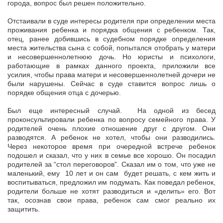
города, вопрос был решен положительно.
Отстаивали в суде интересы родителя при определении места
проживания ребенка и порядка общения с ребенком. Так,
отец, ранее добившись в судебном порядке определения
места жительства сына с собой, попытался отобрать у матери
и несовершеннолетнюю дочь. Но юристы и психологи,
работающие в рамках данного проекта, приложили все
усилия, чтобы права матери и несовершеннолетней дочери не
были нарушены. Сейчас в суде ставится вопрос лишь о
порядке общения отца с дочерью.
Был еще интересный случай. На одной из бесед
проконсультировали ребенка по вопросу семейного права. У
родителей очень плохие отношение друг с другом. Они
разводятся. А ребенок не хотел, чтобы они разводились.
Через некоторое время при очередной встрече ребенок
подошел и сказал, что у них в семье все хорошо. Он посадил
родителей за “стол переговоров”. Сказал им о том, что уже не
маленький, ему 10 лет и он сам будет решать, с кем жить и
воспитываться, предложил им подумать. Как поведал ребенок,
родители больше не хотят разводиться и «делить» его. Вот
так, осознав свои права, ребенок сам смог реально их
защитить.