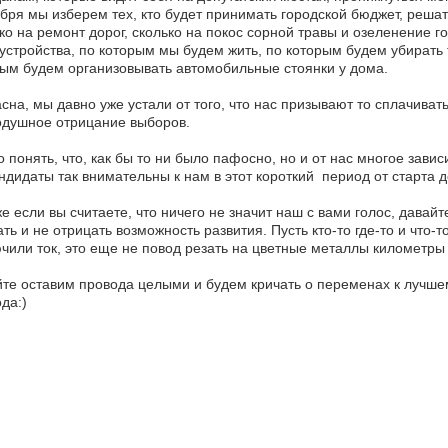
бря мы изберем тех, кто будет принимать городской бюджет, решать
ко на ремонт дорог, сколько на покос сорной травы и озеленение 
устройства, по которым мы будем жить, по которым будем убирать
ым будем организовывать автомобильные стоянки у дома.
сна, мы давно уже устали от того, что нас призывают то сплачиват
одушное отрицание выборов.
 понять, что, как бы то ни было пафосно, но и от нас многое зависи
ндидаты так внимательны к нам в этот короткий период от старта
е если вы считаете, что ничего не значит наш с вами голос, давайт
ть и не отрицать возможность развития. Пусть кто-то где-то и что-
чили ток, это еще не повод резать на цветные металлы километр
те оставим провода целыми и будем кричать о переменах к лучшему
да:)