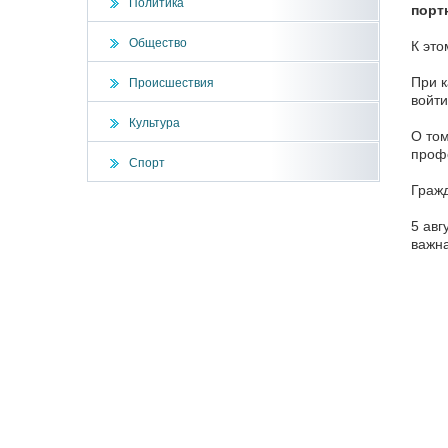
Политика
порт
Общество
К это
При к
Происшествия
войти
Культура
О том
проф
Спорт
Граж
5 авг
важна