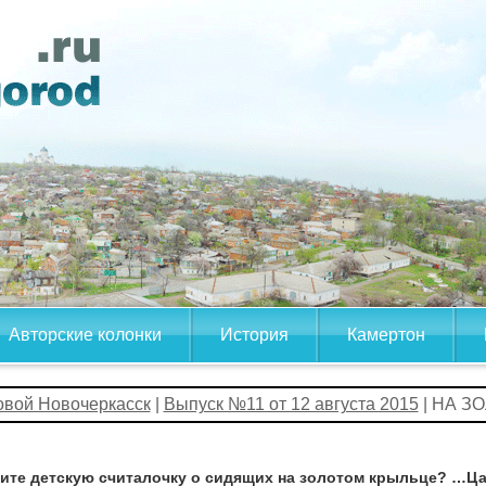
Авторские колонки
История
Камертон
овой Новочеркасск
|
Выпуск №11 от 12 августа 2015
| НА З
ите детскую считалочку о сидящих на золотом крыльце? …Цар