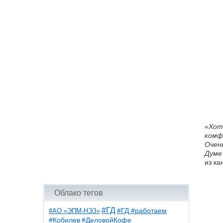
«
Хот
комф
Очен
Думе
из ка
Облако тегов
#ГД
#АО «ЭПМ-НЭЗ»
#ГД #работаем
#ДеловойКофе
#Кобилев