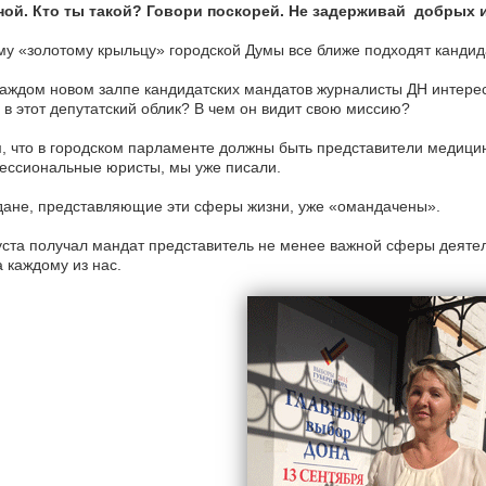
ной. Кто ты такой? Говори поскорей. Не задерживай добрых 
му «золотому крыльцу» городской Думы все ближе подходят кандид
аждом новом залпе кандидатских мандатов журналисты ДН интерес
 в этот депутатский облик? В чем он видит свою миссию?
, что в городском парламенте должны быть представители медицины
ессиональные юристы, мы уже писали.
дане, представляющие эти сферы жизни, уже «омандачены».
уста получал мандат представитель не менее важной сферы деятел
 каждому из нас.