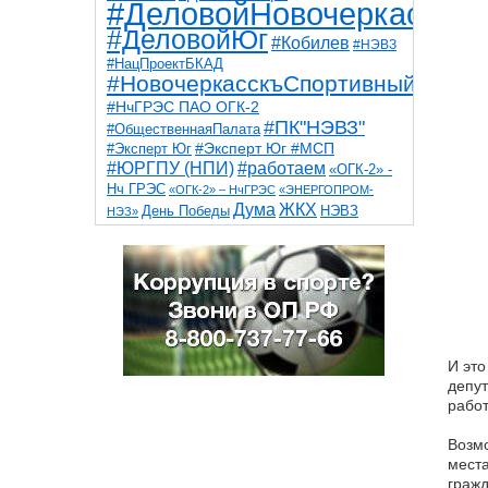
#ДеловойНовочеркасск
#ДеловойЮг
#Кобилев
#НЭВЗ
#НацПроектБКАД
#НовочеркасскъСпортивный
#НчГРЭС ПАО ОГК-2
#ПК"НЭВЗ"
#ОбщественнаяПалата
#Эксперт Юг
#Эксперт Юг #МСП
#ЮРГПУ (НПИ)
#работаем
«ОГК-2» -
Нч ГРЭС
«ОГК-2» – НчГРЭС
«ЭНЕРГОПРОМ-
Дума
ЖКХ
НЭВЗ
День Победы
НЭЗ»
ТНТ
НчГРЭС
Победа
Собор
ТПП
благоустройство
ветераны
выборы
дети
дороги
казаки
коррупция
космос
парк
общественная палата
пожар
роща
спорт
художники
театр
транспорт
И это
депут
работ
Возмо
места
гражд