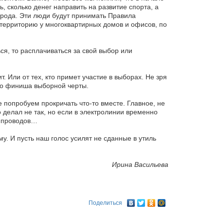
, сколько денег направить на развитие спорта, а
города. Эти люди будут принимать Правила
 территорию у многоквартирных домов и офисов, по
ься, то расплачиваться за свой выбор или
т. Или от тех, кто примет участие в выборах. Не зря
 до финиша выборной черты.
е попробуем прокричать что-то вместе. Главное, не
то делал не так, но если в электролинии временно
ы проводов…
. И пусть наш голос усилят не сданные в утиль
Ирина Васильева
Поделиться