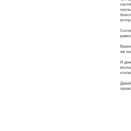
сентя
сколь
благо
котор
Согла
равн
Важно
же ка
И даж
молча
отклю
Давай
прово