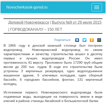
Novocherkassk-gorod.ru
Деловой Новочеркасск
|
Выпуск №9 от 29 июля 2015
| ГОРВОДОКАНАЛУ – 150 ЛЕТ
Поделиться
В 1865 году в донской казачьей столице был построен
водопровод. Новочеркасский водопровод по своим
характеристикам и качеству строительства вошел в десятку
первых и лучших водопроводов России. Он имел
протяженность 41 версту. Проложено было 17290 труб общим
весом до 200 тыс. пудов. В ходе его строительства были
устроены 3 кирпичных резервуара, одно водоподъемное
машинное здание, 5 ключевых колодцев, один сборный
бассейн, 6 городских бассейнов, фонтан, 131 кирпичный
колодец.
Источником первого Новочеркасского водопровода были
подземные воды, выходящие на поверхность земли в виде
ключей в районе станицы Аксайской и Большелогской балки.