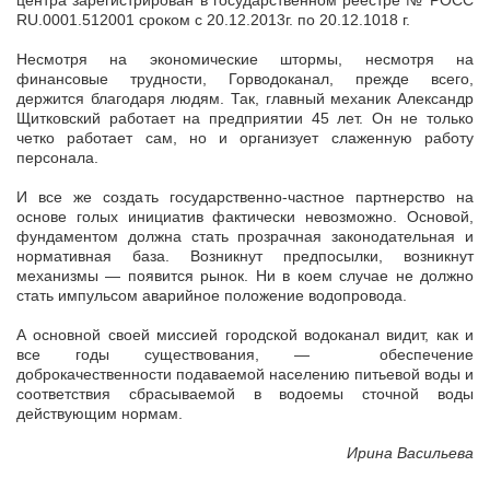
центра зарегистрирован в государственном реестре № РОСС
RU.0001.512001 сроком с 20.12.2013г. по 20.12.1018 г.
Несмотря на экономические штормы, несмотря на
финансовые трудности, Горводоканал, прежде всего,
держится благодаря людям. Так, главный механик Александр
Щитковский работает на предприятии 45 лет. Он не только
четко работает сам, но и организует слаженную работу
персонала.
И все же создать государственно-частное партнерство на
основе голых инициатив фактически невозможно. Основой,
фундаментом должна стать прозрачная законодательная и
нормативная база. Возникнут предпосылки, возникнут
механизмы — появится рынок. Ни в коем случае не должно
стать импульсом аварийное положение водопровода.
А основной своей миссией городской водоканал видит, как и
все годы существования, — обеспечение
доброкачественности подаваемой населению питьевой воды и
соответствия сбрасываемой в водоемы сточной воды
действующим нормам.
Ирина Васильева