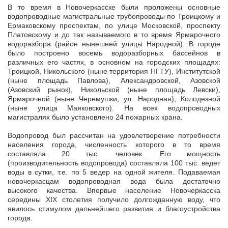
В то время в Новочеркасске были проложены основные
водопроводные магистральные трубопроводы по Троицкому и
Ермаковскому проспектам, по улице Московской, проспекту
Платовскому и до так называемого в то время Ярмарочного
водоразбора (район нынешней улицы Народной). В городе
было построено восемь водоразборных бассейнов в
различных его частях, в основном на городских площадях:
Троицкой, Никольского (ныне территория НГТУ), Институтской
(ныне площадь Павлова), Александровской, Азовской
(Азовский рынок), Никольской (ныне площадь Левски),
Ярмарочной (ныне Черемушки, ул. Народная), Колодезной
(ныне улица Маяковского). На всех водопроводных
магистралях было установлено 24 пожарных крана.
Водопровод был рассчитан на удовлетворение потребности
населения города, численность которого в то время
составляла 20 тыс. человек. Его мощность
(производительность водопровода) составляла 100 тыс. ведет
воды в сутки, т.е. по 5 ведер на одной жителя. Подаваемая
новочеркасцам водопроводная вода была достаточно
высокого качества. Впервые население Новочеркасска
середины XIX столетия получило долгожданную воду, что
явилось стимулом дальнейшего развития и благоустройства
города.