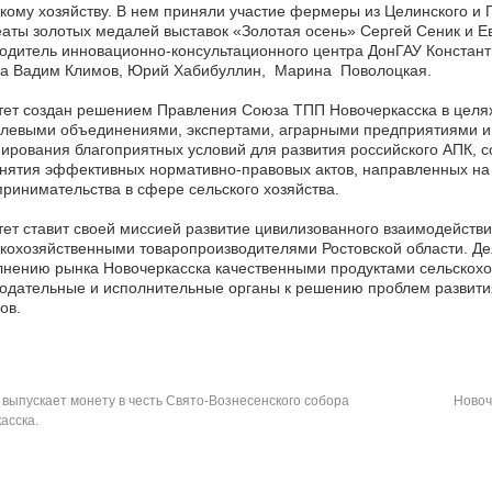
кому хозяйству. В нем приняли участие фермеры из Целинского и 
аты золотых медалей выставок «Золотая осень» Сергей Сеник и Ев
одитель инновационно-консультационного центра ДонГАУ Констант
да Вадим Климов, Юрий Хабибуллин, Марина Поволоцкая.
ет создан решением Правления Союза ТПП Новочеркасска в целях
левыми объединениями, экспертами, аграрными предприятиями и о
рования благоприятных условий для развития российского АПК, 
нятия эффективных нормативно-правовых актов, направленных на 
ринимательства в сфере сельского хозяйства.
ет ставит своей миссией развитие цивилизованного взаимодейст
кохозяйственными товаропроизводителями Ростовской области. Де
нению рынка Новочеркасска качественными продуктами сельскохоз
одательные и исполнительные органы к решению проблем развити
ов.
выпускает монету в честь Свято-Вознесенского собора
Новоч
асска.