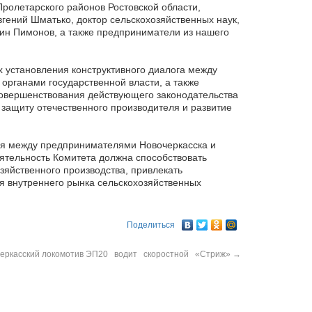
Пролетарского районов Ростовской области,
гений Шматько, доктор сельскохозяйственных наук,
ин Пимонов, а также предприниматели из нашего
 установления конструктивного диалога между
рганами государственной власти, а также
совершенствования действующего законодательства
защиту отечественного производителя и развитие
вия между предпринимателями Новочеркасска и
ятельность Комитета должна способствовать
яйственного производства, привлекать
я внутреннего рынка сельскохозяйственных
Поделиться
еркасский локомотив ЭП20 водит скоростной «Стриж»
→