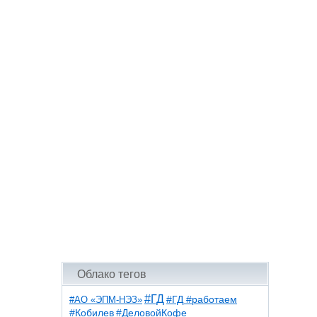
Облако тегов
#ГД
#АО «ЭПМ-НЭЗ»
#ГД #работаем
#ДеловойКофе
#Кобилев