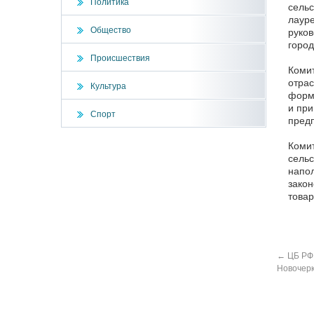
Политика
сельс
лауре
Общество
руков
горо
Происшествия
Комит
отрас
Культура
форми
и при
Спорт
предп
Комит
сельс
напол
закон
товар
←
ЦБ РФ 
Новочерк