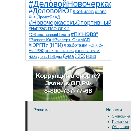
#ДеловойНовочеркасск
#ДеловойЮг
#Кобилев
#НЭВЗ
#НацПроектБКАД
#НовочеркасскъСпортивный
#НчГРЭС ПАО ОГК-2
#ПК"НЭВЗ"
#ОбщественнаяПалата
#Эксперт Юг
#Эксперт Юг #МСП
#ЮРГПУ (НПИ)
#работаем
«ОГК-2» -
Нч ГРЭС
«ОГК-2» – НчГРЭС
«ЭНЕРГОПРОМ-
Дума
ЖКХ
НЭВЗ
День Победы
НЭЗ»
ТНТ
НчГРЭС
Победа
Собор
ТПП
благоустройство
ветераны
выборы
дети
дороги
казаки
коррупция
космос
парк
общественная палата
пожар
роща
спорт
художники
театр
транспорт
Реклама
Новости
Экономика
Политика
Общество